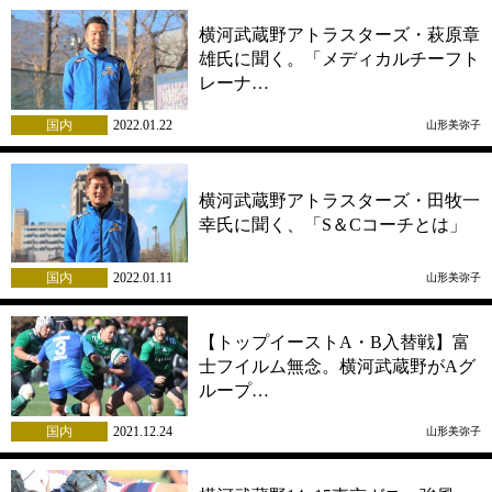
横河武蔵野アトラスターズ・萩原章
雄氏に聞く。「メディカルチーフト
レーナ…
国内
2022.01.22
山形美弥子
横河武蔵野アトラスターズ・田牧一
幸氏に聞く、「S＆Cコーチとは」
国内
2022.01.11
山形美弥子
【トップイーストA・B入替戦】富
士フイルム無念。横河武蔵野がAグ
ループ…
国内
2021.12.24
山形美弥子