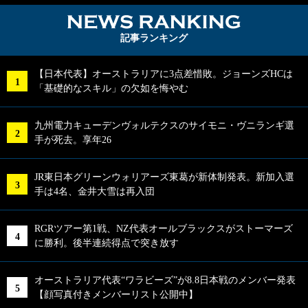
NEWS RA
記事ランキング
【日本代表】オーストラリアに3点差惜敗。ジョーンズHCは
「基礎的なスキル」の欠如を悔やむ
九州電力キューデンヴォルテクスのサイモニ・ヴニランギ選
手が死去。享年26
JR東日本グリーンウォリアーズ東葛が新体制発表。新加入選
手は4名、金井大雪は再入団
RGRツアー第1戦、NZ代表オールブラックスがストーマーズ
に勝利。後半連続得点で突き放す
オーストラリア代表“ワラビーズ”が8.8日本戦のメンバー発表
【顔写真付きメンバーリスト公開中】