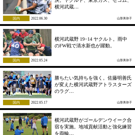
決。ヤクルト、東京ガス、セコム、
横河武蔵…
国内
2022.06.30
山形美弥子
横河武蔵野 19−14 ヤクルト。雨中
のFW戦で清水新也が躍動。
国内
2022.05.24
山形美弥子
勝ちたい気持ちを強く。佐藤明善氏
が変えた横河武蔵野アトラスターズ
のラグ…
国内
2022.05.17
山形美弥子
横河武蔵野がゴールデンウイーク合
宿を実施。地域貢献活動と強化練習
を両輪…