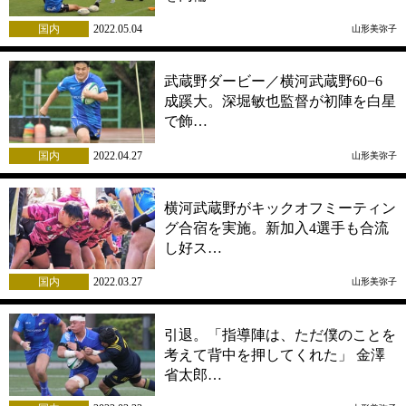
国内
2022.05.04
山形美弥子
武蔵野ダービー／横河武蔵野60−6
成蹊大。深堀敏也監督が初陣を白星
で飾…
国内
2022.04.27
山形美弥子
横河武蔵野がキックオフミーティン
グ合宿を実施。新加入4選手も合流
し好ス…
国内
2022.03.27
山形美弥子
引退。「指導陣は、ただ僕のことを
考えて背中を押してくれた」 金澤
省太郎…