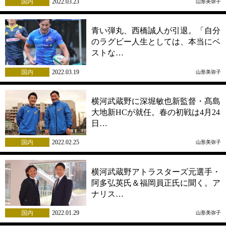
国内
2022.03.23
山形美弥子
青い弾丸、西橋誠人が引退。「自分
のラグビー人生としては、本当にベ
ストな…
国内
2022.03.19
山形美弥子
横河武蔵野に深堀敏也新監督・髙島
大地新HCが就任。春の初戦は4月24
日…
国内
2022.02.25
山形美弥子
横河武蔵野アトラスターズ元選手・
阿多弘英氏＆福岡員正氏に聞く。ア
ナリス…
国内
2022.01.29
山形美弥子