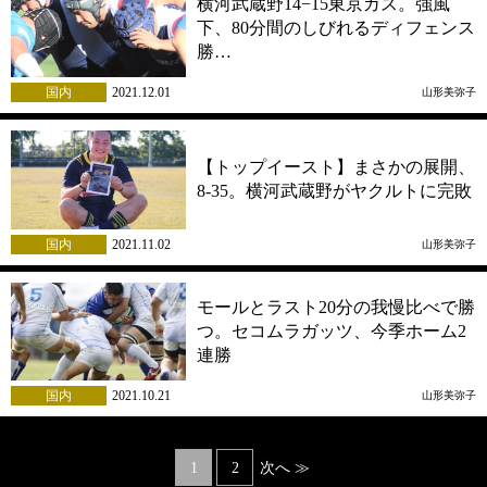
横河武蔵野14−15東京ガス。強風
下、80分間のしびれるディフェンス
勝…
国内
2021.12.01
山形美弥子
【トップイースト】まさかの展開、
8-35。横河武蔵野がヤクルトに完敗
国内
2021.11.02
山形美弥子
モールとラスト20分の我慢比べで勝
つ。セコムラガッツ、今季ホーム2
連勝
国内
2021.10.21
山形美弥子
Posts
1
2
次へ ≫