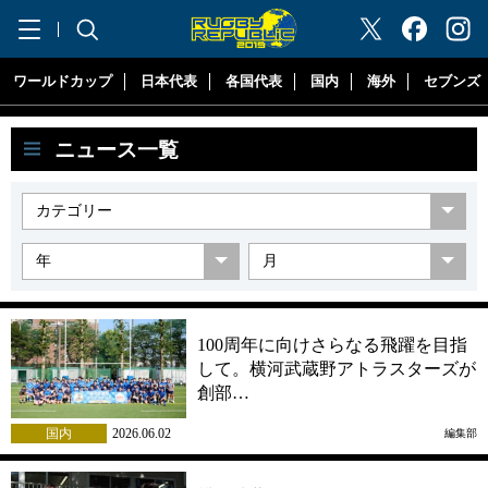
"ラグビーリパブリック"
ワールドカップ
日本代表
各国代表
国内
海外
セブンズ
ニュース一覧
100周年に向けさらなる飛躍を目指
して。横河武蔵野アトラスターズが
創部…
国内
2026.06.02
編集部