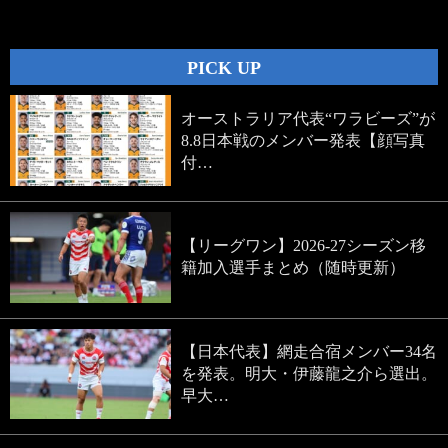
navigation
PICK UP
オーストラリア代表“ワラビーズ”が
8.8日本戦のメンバー発表【顔写真
付…
【リーグワン】2026-27シーズン移
籍加入選手まとめ（随時更新）
【日本代表】網走合宿メンバー34名
を発表。明大・伊藤龍之介ら選出。
早大…