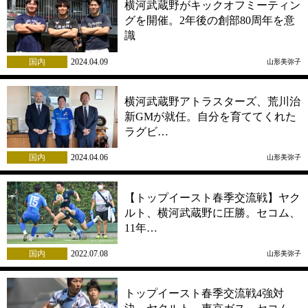
横河武蔵野がキックオフミーティン
グを開催。2年後の創部80周年を意
識
国内
2024.04.09
山形美弥子
横河武蔵野アトラスターズ、荒川治
新GMが就任。自分を育ててくれた
ラグビ…
国内
2024.04.06
山形美弥子
【トップイースト春季交流戦】ヤク
ルト、横河武蔵野に圧勝。セコム、
11年…
国内
2022.07.08
山形美弥子
トップイースト春季交流戦4強対