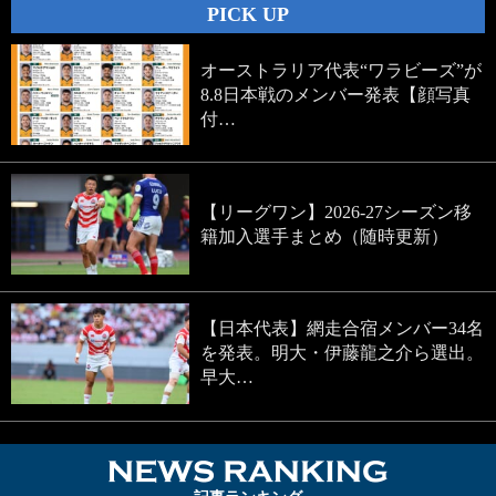
PICK UP
オーストラリア代表“ワラビーズ”が
8.8日本戦のメンバー発表【顔写真
付…
【リーグワン】2026-27シーズン移
籍加入選手まとめ（随時更新）
【日本代表】網走合宿メンバー34名
を発表。明大・伊藤龍之介ら選出。
早大…
NEWS RA