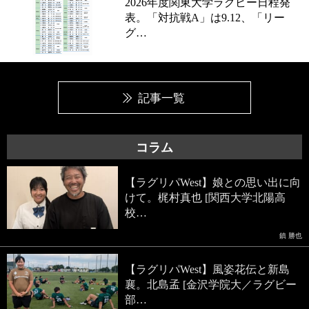
2026年度関東大学ラグビー日程発
表。「対抗戦A」は9.12、「リー
グ…
記事一覧
コラム
【ラグリパWest】娘との思い出に向
けて。梶村真也 [関西大学北陽高
校…
鎮 勝也
【ラグリパWest】風姿花伝と新島
襄。北島孟 [金沢学院大／ラグビー
部…