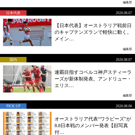
編集部
日本代表
2026.08.07
【日本代表】オーストラリア戦前日
のキャプテンズランで軽快に動く。
メイン…
編集部
国内
2026.08.07
連覇目指すコベルコ神戸スティーラ
ーズが新体制発表。アンドリュー・
エリス…
編集部
PICK UP
2026.08.06
オーストラリア代表“ワラビーズ”が
8.8日本戦のメンバー発表【顔写真
付…