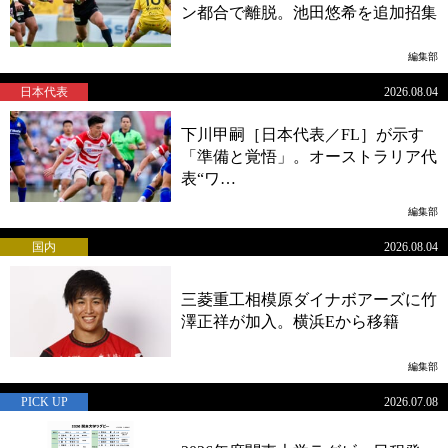
ン都合で離脱。池田悠希を追加招集
編集部
日本代表
2026.08.04
下川甲嗣［日本代表／FL］が示す
「準備と覚悟」。オーストラリア代
表“ワ…
編集部
国内
2026.08.04
三菱重工相模原ダイナボアーズに竹
澤正祥が加入。横浜Eから移籍
編集部
PICK UP
2026.07.08