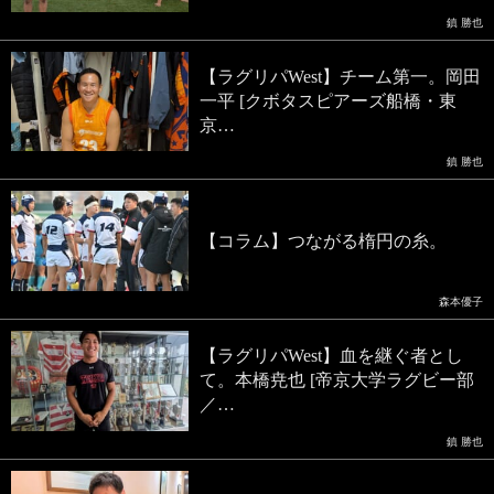
鎮 勝也
【ラグリパWest】チーム第一。岡田
一平 [クボタスピアーズ船橋・東
京…
鎮 勝也
【コラム】つながる楕円の糸。
森本優子
【ラグリパWest】血を継ぐ者とし
て。本橋尭也 [帝京大学ラグビー部
／…
鎮 勝也