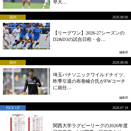
早大…
国内
2026.08.06
【リーグワン】2026-27シーズンの
D2&D3の試合日程・会…
編集部
国内
2026.08.06
埼玉パナソニックワイルドナイツ、
昨季引退の布巻峻介氏がFWコーチ
に就任…
編集部
PICK UP
2026.07.19
関西大学ラグビーリーグの2026年度