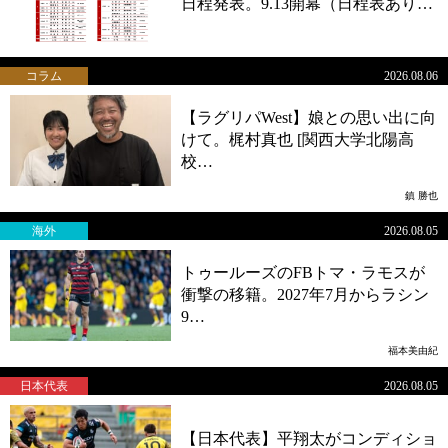
日程発表。9.13開幕（日程表あり…
コラム
2026.08.06
【ラグリパWest】娘との思い出に向
けて。梶村真也 [関西大学北陽高
校…
鎮 勝也
海外
2026.08.05
トゥールーズのFBトマ・ラモスが
衝撃の移籍。2027年7月からラシン
9…
福本美由紀
日本代表
2026.08.05
【日本代表】平翔太がコンディショ