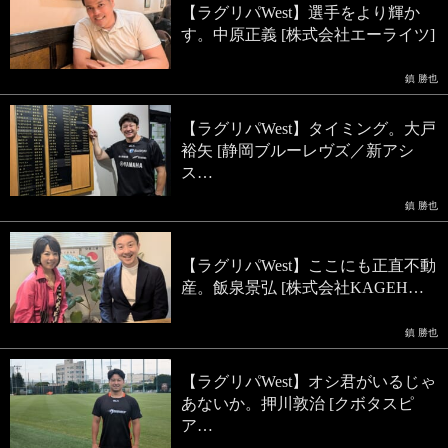
【ラグリパWest】選手をより輝か
す。中原正義 [株式会社エーライツ]
鎮 勝也
【ラグリパWest】タイミング。大戸
裕矢 [静岡ブルーレヴズ／新アシ
ス…
鎮 勝也
【ラグリパWest】ここにも正直不動
産。飯泉景弘 [株式会社KAGEH…
鎮 勝也
【ラグリパWest】オシ君がいるじゃ
あないか。押川敦治 [クボタスピ
ア…