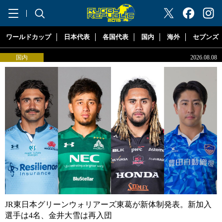
"ラグビー
ワールドカップ
日本代表
各国代表
国内
海外
セブンズ
国内
2026.08.08
JR東日本グリーンウォリアーズ東葛が新体制発表。新加入
選手は4名、金井大雪は再入団