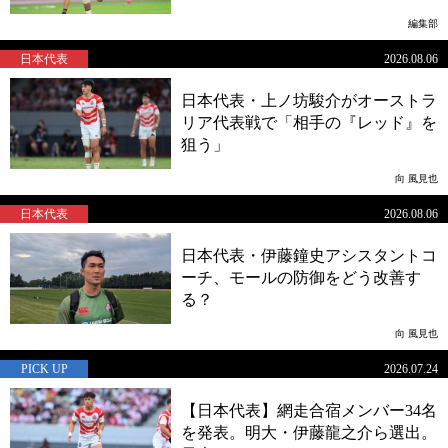
編集部
日本代表
2026.08.06
日本代表・上ノ坊駿介がオーストラ
リア代表戦で「相手の『レッド』を
狙う」
向 風見也
日本代表
2026.08.06
日本代表・伊藤鐘史アシスタントコ
ーチ、モールの防御をどう改善す
る？
向 風見也
PICK UP
2026.07.24
【日本代表】網走合宿メンバー34名
を発表。明大・伊藤龍之介ら選出。