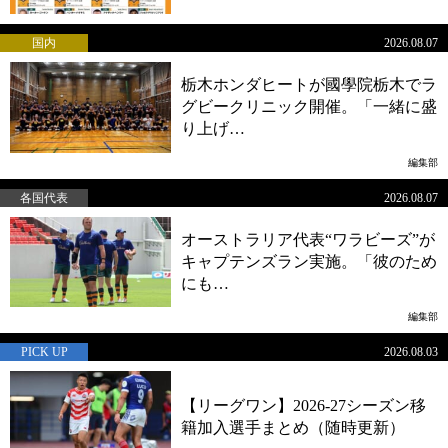
国内
2026.08.07
栃木ホンダヒートが國學院栃木でラ
グビークリニック開催。「一緒に盛
り上げ…
編集部
各国代表
2026.08.07
オーストラリア代表“ワラビーズ”が
キャプテンズラン実施。「彼のため
にも…
編集部
PICK UP
2026.08.03
【リーグワン】2026-27シーズン移
籍加入選手まとめ（随時更新）