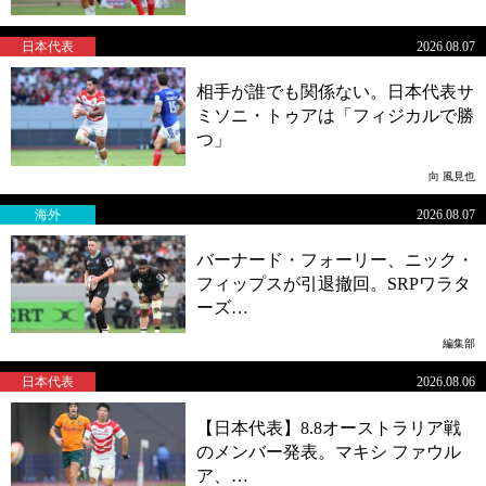
日本代表
2026.08.07
相手が誰でも関係ない。日本代表サ
ミソニ・トゥアは「フィジカルで勝
つ」
向 風見也
海外
2026.08.07
バーナード・フォーリー、ニック・
フィップスが引退撤回。SRPワラタ
ーズ…
編集部
日本代表
2026.08.06
【日本代表】8.8オーストラリア戦
のメンバー発表。マキシ ファウル
ア、…