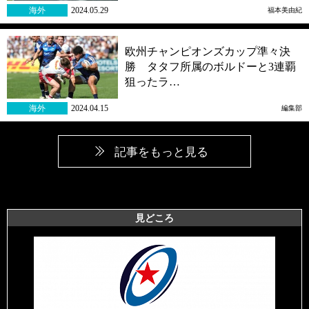
海外
2024.05.29
福本美由紀
欧州チャンピオンズカップ準々決
勝 タタフ所属のボルドーと3連覇
狙ったラ…
海外
2024.04.15
編集部
記事をもっと見る
見どころ