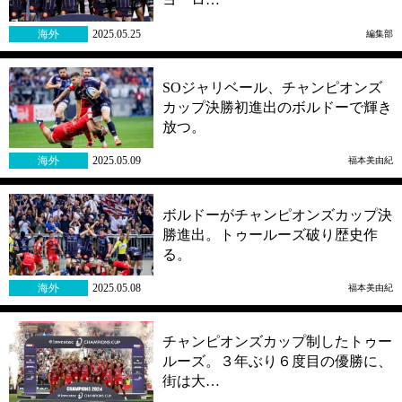
海外
2025.05.25
編集部
SOジャリベール、チャンピオンズ
カップ決勝初進出のボルドーで輝き
放つ。
海外
2025.05.09
福本美由紀
ボルドーがチャンピオンズカップ決
勝進出。トゥールーズ破り歴史作
る。
海外
2025.05.08
福本美由紀
チャンピオンズカップ制したトゥー
ルーズ。３年ぶり６度目の優勝に、
街は大…