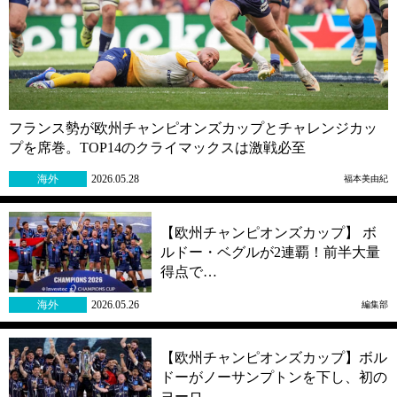
フランス勢が欧州チャンピオンズカップとチャレンジカッ
プを席巻。TOP14のクライマックスは激戦必至
海外
2026.05.28
福本美由紀
【欧州チャンピオンズカップ】 ボ
ルドー・ベグルが2連覇！前半大量
得点で…
海外
2026.05.26
編集部
【欧州チャンピオンズカップ】ボル
ドーがノーサンプトンを下し、初の
ヨーロ…