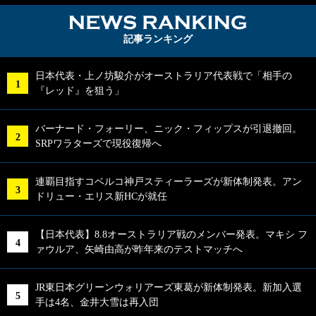
NEWS RA
記事ランキング
日本代表・上ノ坊駿介がオーストラリア代表戦で「相手の
『レッド』を狙う」
バーナード・フォーリー、ニック・フィップスが引退撤回。
SRPワラターズで現役復帰へ
連覇目指すコベルコ神戸スティーラーズが新体制発表。アン
ドリュー・エリス新HCが就任
【日本代表】8.8オーストラリア戦のメンバー発表。マキシ フ
ァウルア、矢崎由高が昨年来のテストマッチへ
JR東日本グリーンウォリアーズ東葛が新体制発表。新加入選
手は4名、金井大雪は再入団