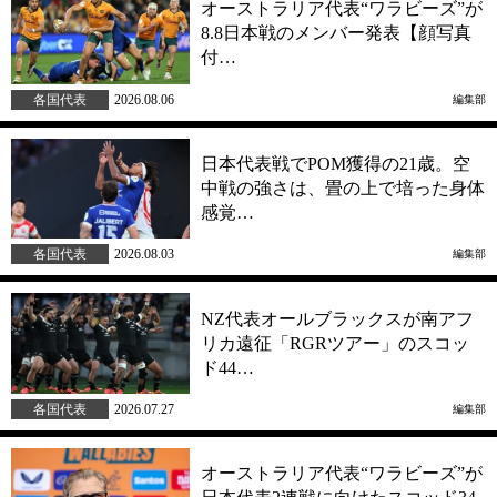
オーストラリア代表“ワラビーズ”が
8.8日本戦のメンバー発表【顔写真
付…
各国代表
2026.08.06
編集部
日本代表戦でPOM獲得の21歳。空
中戦の強さは、畳の上で培った身体
感覚…
各国代表
2026.08.03
編集部
NZ代表オールブラックスが南アフ
リカ遠征「RGRツアー」のスコッ
ド44…
各国代表
2026.07.27
編集部
オーストラリア代表“ワラビーズ”が