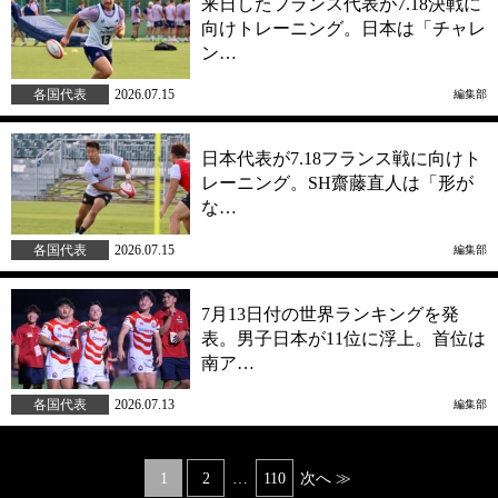
来日したフランス代表が7.18決戦に
向けトレーニング。日本は「チャレ
ン…
各国代表
2026.07.15
編集部
日本代表が7.18フランス戦に向けト
レーニング。SH齋藤直人は「形が
な…
各国代表
2026.07.15
編集部
7月13日付の世界ランキングを発
表。男子日本が11位に浮上。首位は
南ア…
各国代表
2026.07.13
編集部
Posts
1
2
…
110
次へ ≫