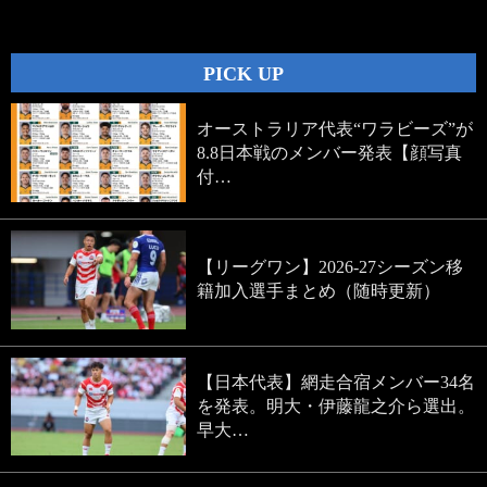
navigation
PICK UP
オーストラリア代表“ワラビーズ”が
8.8日本戦のメンバー発表【顔写真
付…
【リーグワン】2026-27シーズン移
籍加入選手まとめ（随時更新）
【日本代表】網走合宿メンバー34名
を発表。明大・伊藤龍之介ら選出。
早大…