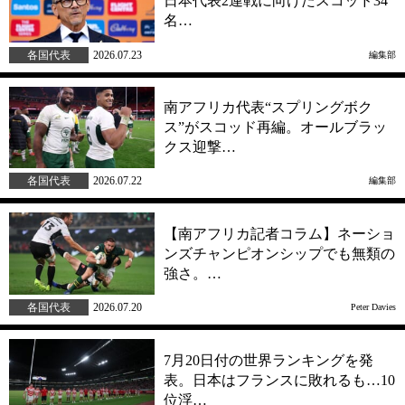
日本代表2連戦に向けたスコッド34
名…
各国代表
2026.07.23
編集部
南アフリカ代表“スプリングボク
ス”がスコッド再編。オールブラッ
クス迎撃…
各国代表
2026.07.22
編集部
【南アフリカ記者コラム】ネーショ
ンズチャンピオンシップでも無類の
強さ。…
各国代表
2026.07.20
Peter Davies
7月20日付の世界ランキングを発
表。日本はフランスに敗れるも…10
位浮…