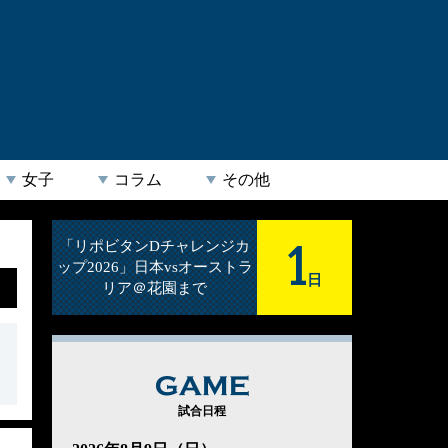
女子
コラム
その他
1
「リポビタンDチャレンジカ
ップ2026」日本vsオーストラ
日
リア＠花園まで
GAME
試合日程