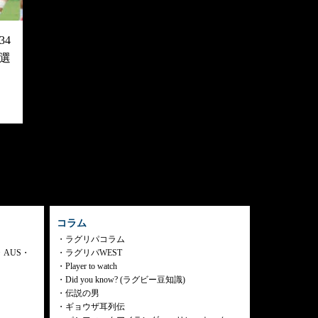
4
選
コラム
ラグリパコラム
・AUS・
ラグリパWEST
Player to watch
Did you know? (ラグビー豆知識)
伝説の男
ギョウザ耳列伝