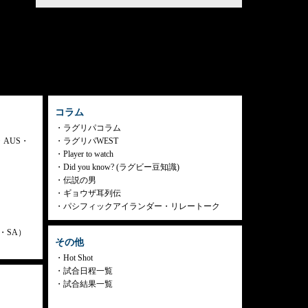
コラム
ラグリパコラム
・AUS・
ラグリパWEST
Player to watch
Did you know? (ラグビー豆知識)
伝説の男
ギョウザ耳列伝
パシフィックアイランダー・リレートーク
ly・SA）
その他
Hot Shot
試合日程一覧
試合結果一覧