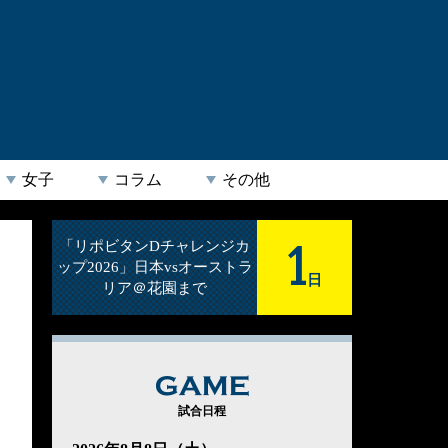
女子
コラム
その他
1
「リポビタンDチャレンジカ
ップ2026」日本vsオーストラ
日
リア＠花園まで
GAME
試合日程