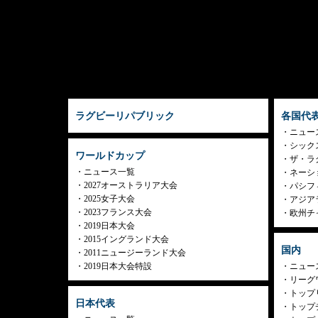
ラグビーリパブリック
各国代
ニュー
シック
ワールドカップ
ザ・ラ
ニュース一覧
ネーシ
2027オーストラリア大会
パシフ
2025女子大会
アジア
2023フランス大会
欧州チ
2019日本大会
2015イングランド大会
国内
2011ニュージーランド大会
2019日本大会特設
ニュー
リーグ
トップリ
日本代表
トップチ