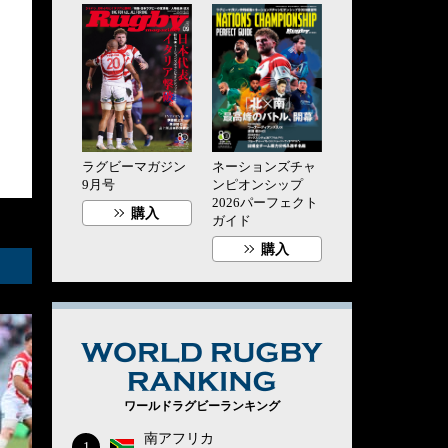
ラグビーマガジン
ネーションズチャ
9月号
ンピオンシップ
2026パーフェクト
購入
ガイド
購入
WORLD RUG
ワールドラグビーランキング
南アフリカ
1