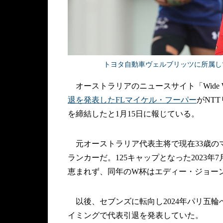
トヨタ自動車ヴェルブリッツに所属して
オーストラリアのニュースサイト「Wide World
退を発表したFLマイケル・フーパー
がNT
を締結したと1月15日に報じている。
元オーストラリア代表主将で現在33歳のマイ
ランカーだ。125キャップとなった2023
恵まれず、同年のW杯はエディー・ジョー
以後、セブンズに転向し2024年パリ五
イミングで代表引退を発表していた。