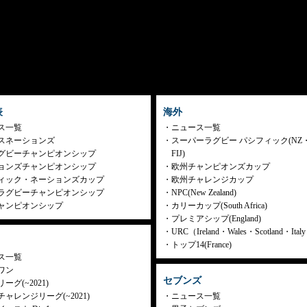
表
海外
ス一覧
ニュース一覧
スネーションズ
スーパーラグビー パシフィック(NZ
グビーチャンピオンシップ
FIJ)
ョンズチャンピオンシップ
欧州チャンピオンズカップ
ィック・ネーションズカップ
欧州チャレンジカップ
ラグビーチャンピオンシップ
NPC(New Zealand)
ャンピオンシップ
カリーカップ(South Africa)
プレミアシップ(England)
URC（Ireland・Wales・Scotland・Ita
トップ14(France)
ス一覧
ワン
セブンズ
ーグ(~2021)
ャレンジリーグ(~2021)
ニュース一覧