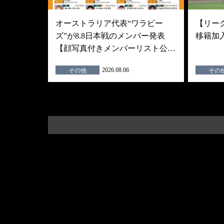
オーストラリア代表“ワラビー
【リーグ
ズ”が8.8日本戦のメンバー発表
移籍加
【顔写真付きメンバーリスト公…
2026.08.06
その他
その