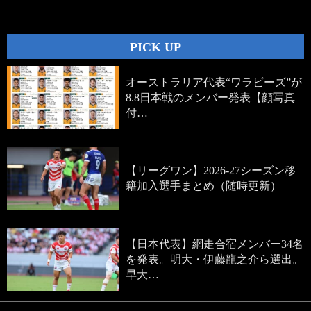
navigation
PICK UP
オーストラリア代表“ワラビーズ”が
8.8日本戦のメンバー発表【顔写真
付…
【リーグワン】2026-27シーズン移
籍加入選手まとめ（随時更新）
【日本代表】網走合宿メンバー34名
を発表。明大・伊藤龍之介ら選出。
早大…