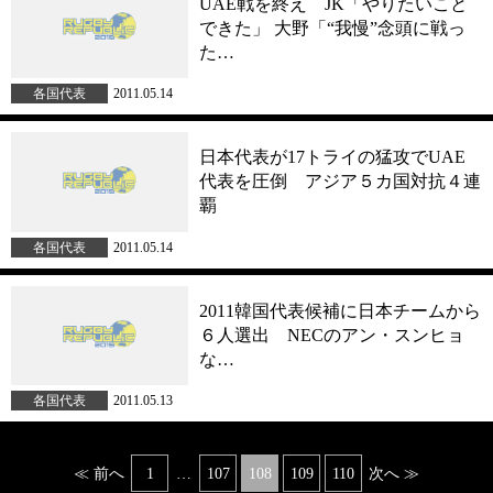
UAE戦を終え JK「やりたいこと
できた」 大野「“我慢”念頭に戦っ
た…
各国代表
2011.05.14
日本代表が17トライの猛攻でUAE
代表を圧倒 アジア５カ国対抗４連
覇
各国代表
2011.05.14
2011韓国代表候補に日本チームから
６人選出 NECのアン・スンヒョ
な…
各国代表
2011.05.13
Posts
≪ 前へ
1
…
107
108
109
110
次へ ≫