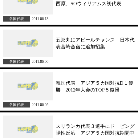
西原、SOウィリアムス初代表
各国代表
2011.06.13
五郎丸にアピールチャンス 日本代
表宮崎合宿に追加招集
各国代表
2011.06.06
韓国代表 アジア５カ国対抗D１優
勝 2012年大会のTOP５復帰
各国代表
2011.06.05
スリランカ代表３選手にドーピング
陽性反応 アジア５カ国対抗期間中