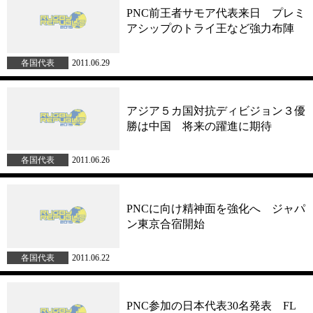
PNC前王者サモア代表来日 プレミ
アシップのトライ王など強力布陣
各国代表
2011.06.29
アジア５カ国対抗ディビジョン３優
勝は中国 将来の躍進に期待
各国代表
2011.06.26
PNCに向け精神面を強化へ ジャパ
ン東京合宿開始
各国代表
2011.06.22
PNC参加の日本代表30名発表 FL