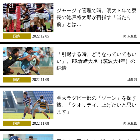
ジャージィ管理で喝。明大３年で寮
長の池戸将太郎が目指す「当たり
前」とは…
国内
2022.12.05
向 風見也
「引退する時、どうなっていてもい
い」。PR倉﨑大丞（筑波大4年）の
純情
国内
2022.11.09
編集部
明大ラグビー部の「ゾーン」を探す
旅。「クオリティ、上げたいと思い
ます」
国内
2022.11.08
向 風見也