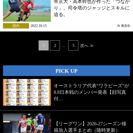
帝京大・高本幹也が作った「つなが
り」。司令塔のジャッジとスキルに
迫る。
国内
2022.10.15
向 風見也
Posts
1
2
…
5
次へ ≫
navigation
PICK UP
オーストラリア代表“ワラビーズ”が
8.8日本戦のメンバー発表【顔写真
付…
【リーグワン】2026-27シーズン移
籍加入選手まとめ（随時更新）