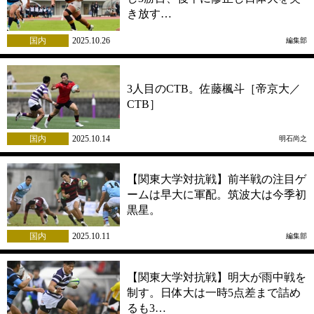
き放す…
国内
2025.10.26
編集部
3人目のCTB。佐藤楓斗［帝京大／
CTB］
国内
2025.10.14
明石尚之
【関東大学対抗戦】前半戦の注目ゲ
ームは早大に軍配。筑波大は今季初
黒星。
国内
2025.10.11
編集部
【関東大学対抗戦】明大が雨中戦を
制す。日体大は一時5点差まで詰め
るも3…