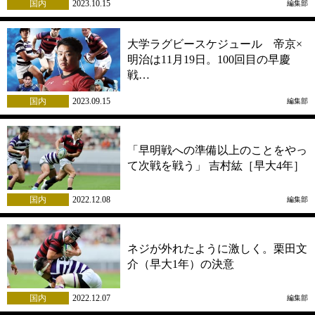
国内
2023.10.15
編集部
大学ラグビースケジュール 帝京×
明治は11月19日。100回目の早慶
戦…
国内
2023.09.15
編集部
「早明戦への準備以上のことをやっ
て次戦を戦う」 吉村紘［早大4年］
国内
2022.12.08
編集部
ネジが外れたように激しく。栗田文
介（早大1年）の決意
国内
2022.12.07
編集部