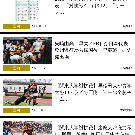
表。「対抗戦A」は9.12、「リー
グ…
国内
2026.07.05
編集部
矢崎由高［早大／FB］が日本代表
欧州遠征から帰国後「早慶戦」に先
発出場…
国内
2025.11.23
編集部
【関東大学対抗戦】早稲田大が青学
大を10トライで圧倒。唯一の全勝チ
ーム…
国内
2025.10.26
木村大輔
【関東大学対抗戦】慶應大が底力示
し3勝目、後半に修正し日体大を突