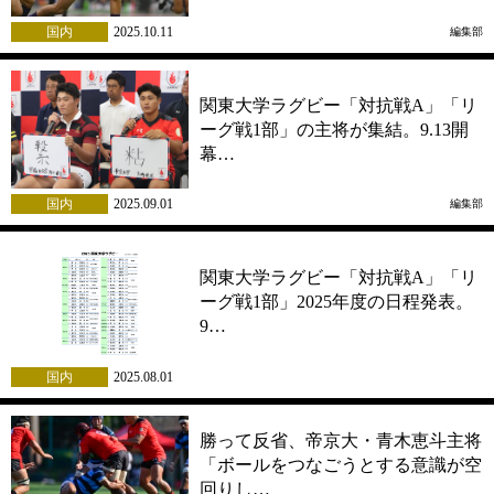
国内
2025.10.11
編集部
関東大学ラグビー「対抗戦A」「リ
ーグ戦1部」の主将が集結。9.13開
幕…
国内
2025.09.01
編集部
関東大学ラグビー「対抗戦A」「リ
ーグ戦1部」2025年度の日程発表。
9…
国内
2025.08.01
勝って反省、帝京大・青木恵斗主将
「ボールをつなごうとする意識が空
回りし…