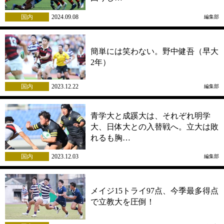
国内
2024.09.08
編集部
簡単には笑わない。野中健吾（早大
2年）
国内
2023.12.22
編集部
青学大と成蹊大は、それぞれ明学
大、日体大との入替戦へ。立大は敗
れるも胸…
国内
2023.12.03
編集部
メイジ15トライ97点、今季最多得点
で立教大を圧倒！