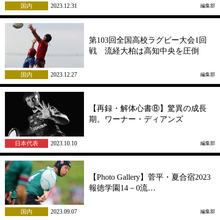
国内
2023.12.31
編集部
第103回全国高校ラグビー大会1回
戦 流経大柏は高知中央を圧倒
国内
2023.12.27
編集部
【再録・解体心書⑧】驚異の成長
期。ワーナー・ディアンズ
日本代表
2023.10.10
編集部
【Photo Gallery】菅平・夏合宿2023
報徳学園14－0流…
国内
2023.09.07
編集部