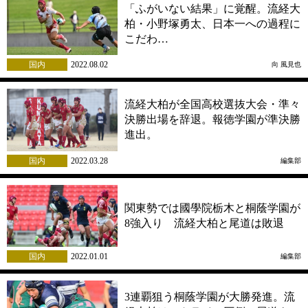
「ふがいない結果」に覚醒。流経大
柏・小野塚勇太、日本一への過程に
こだわ…
国内
2022.08.02
向 風見也
流経大柏が全国高校選抜大会・準々
決勝出場を辞退。報徳学園が準決勝
進出。
国内
2022.03.28
編集部
関東勢では國學院栃木と桐蔭学園が
8強入り 流経大柏と尾道は敗退
国内
2022.01.01
編集部
3連覇狙う桐蔭学園が大勝発進。流