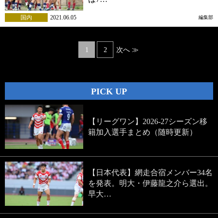
国内
2021.06.05
編集部
Posts
1
2
次へ ≫
navigation
PICK UP
【リーグワン】2026-27シーズン移
籍加入選手まとめ（随時更新）
【日本代表】網走合宿メンバー34名
を発表。明大・伊藤龍之介ら選出。
早大…