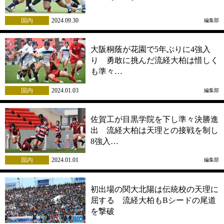
国内
2024.09.30
編集部
大阪桐蔭が花園で5年ぶりに4強入
り 勇敢に挑んだ流経大柏は惜しく
も準々…
国内
2024.01.03
編集部
佐賀工が目黒学院を下し準々決勝進
出 流経大柏は天理との接戦を制し
8強入…
国内
2024.01.01
編集部
初出場の関大北陽は伝統校の天理に
屈する 流経大柏もBシードの尾道
を撃破