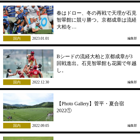
春はドロー、冬の再戦で天理が石見
智翠館に競り勝つ。京都成章は流経
大柏を…
国内
2023.01.01
編集部
Bシードの流経大柏と京都成章が3
回戦進出。石見智翠館も花園で年越
し。
国内
2022.12.30
編集部
【Photo Gallery】菅平・夏合宿
2022①
国内
2022.09.05
編集部