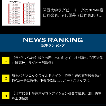
関西大学ラグビーリーグの2026年度
日程発表。9.13開幕（日程表あり…
NEWS RA
記事ランキング
【ラグリパWest】娘との思い出に向けて。梶村真也 [関西大学
北陽高校／ラグビー部監督]
埼玉パナソニックワイルドナイツ、昨季引退の布巻峻介氏が
FWコーチに就任。下釜優次氏はサポートスタッフに
【日本代表】平翔太がコンディション都合で離脱。池田悠希
を追加招集