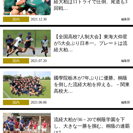
経大柏は11トライで圧倒、尾道も3
回戦…
国内
2021.12.30
編集部
【全国高校7人制大会】東海大仰星
が5大会ぶり日本一。プレートは流
経大柏…
国内
2021.07.20
編集部
國學院栃木が7年ぶりに優勝。桐蔭
を倒した流経大柏を抑える。－関東
高校大…
国内
2021.06.06
編集部
流経大柏が36－20で桐蔭学園を下
し、大きな一勝を掴む。桐蔭の連覇
は7…