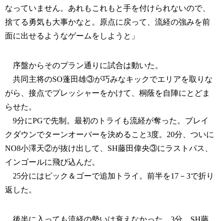
なっていません。あれもこれもと手を付けられないので、
捨てる勇気も大事かなと。原点に戻って、流経の強みを前
面に出せるようなゲームをしようと」
序盤からそのプラン通りに試合は動いた。
共同主将のSO蓬田雄③が巧みなキックでエリアを取りな
がら、接点でプレッシャーをかけて、桐蔭を自陣にとどま
らせた。
9分にPGで先制。最初のトライも流経が奪った。ブレイ
クダウンでターンオーバーを決めること3度。20分、ついに
NO8小澤天②が抜け出して、SH藤田偉央③にラストパス、
インゴールに飛び込んだ。
25分にはピック＆ゴーで追加トライ。前半を17－3で折り
返した。
後半に入っても流経の勢いは衰えなかった。3分、SH藤