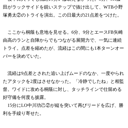
田がラックサイドを鋭いステップで抜け出して、WTB小野
塚勇太②のトライを演出。この日最大の21点差をつけた。
ここから桐蔭も意地を見せる。6分、9分とエースFB矢崎
由高のランと自陣からでもつながる展開力で、一気に連続
トライ。点差を縮めたが、流経はこの間にも1本ターンオー
バーを決めていた。
流経は9点差とされた追い上げムードのなか、一度やられ
たアタックを2度はさせなかった。「冷静でしたね」と相監
督。ワイドに攻める桐蔭に対し、タッチラインで仕留める
好守備を何度も披露。
15分にLO中川功己②が縦を突いて再びリードを広げ、勝
利を手繰り寄せた。