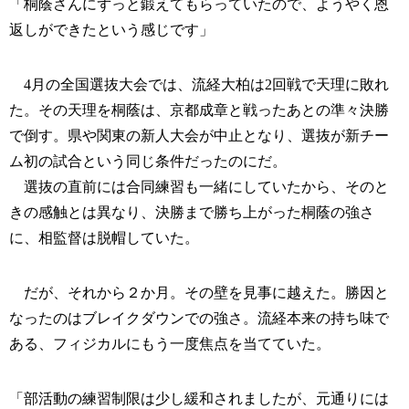
「桐蔭さんにずっと鍛えてもらっていたので、ようやく恩
返しができたという感じです」
4月の全国選抜大会では、流経大柏は2回戦で天理に敗れ
た。その天理を桐蔭は、京都成章と戦ったあとの準々決勝
で倒す。県や関東の新人大会が中止となり、選抜が新チー
ム初の試合という同じ条件だったのにだ。
選抜の直前には合同練習も一緒にしていたから、そのと
きの感触とは異なり、決勝まで勝ち上がった桐蔭の強さ
に、相監督は脱帽していた。
だが、それから２か月。その壁を見事に越えた。勝因と
なったのはブレイクダウンでの強さ。流経本来の持ち味で
ある、フィジカルにもう一度焦点を当てていた。
「部活動の練習制限は少し緩和されましたが、元通りには