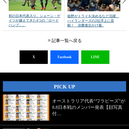
初の日本代表入り。シェーン・ゲ
姫野がトライを決めるなど活躍、
イツが越えてきた4つの「ロード
ハイランダーズの2位浮上に貢
ハンプ」。
献！ 決勝進出かけ最..
記事一覧へ戻る
X
Facebook
LINE
PICK UP
オーストラリア代表“ワラビーズ”が
8.8日本戦のメンバー発表【顔写真
付…