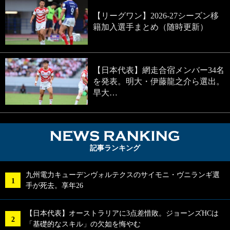
【リーグワン】2026-27シーズン移
籍加入選手まとめ（随時更新）
【日本代表】網走合宿メンバー34名
を発表。明大・伊藤龍之介ら選出。
早大…
NEWS RA
記事ランキング
九州電力キューデンヴォルテクスのサイモニ・ヴニランギ選
手が死去。享年26
【日本代表】オーストラリアに3点差惜敗。ジョーンズHCは
「基礎的なスキル」の欠如を悔やむ