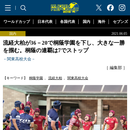
"ラグビーリパブリック"
ワールドカップ
日本代表
各国代表
国内
海外
セブンズ
国内
2021.06.05
流経大柏が36－20で桐蔭学園を下し、大きな一勝
を掴む。桐蔭の連覇は7でストップ
－関東高校大会－
［ 編集部 ］
【キーワード】
桐蔭学園
,
流経大柏
,
関東高校大会