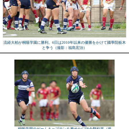
流経大柏が桐蔭学園に勝利。6日は2010年以来の優勝をかけて國學院栃木
と争う（撮影：福島宏治）
桐蔭学園のゲームキャプテンを務めたCTB今野椋平（撮