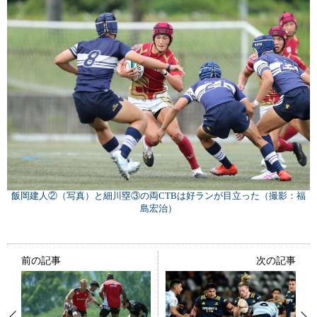
飯岡建人②（写真）と細川塁③の両CTBは好ランが目立った（撮影：福
島宏治）
前の記事
次の記事