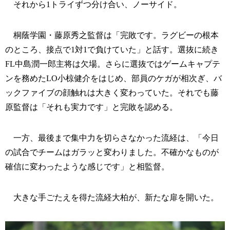
それから1トライずつ分け合い、ノーサイド。
桐蔭学園・藤原秀之監督は「完敗です。ラグビーの根本
のところ、接点で1対1で負けていた」と話す。選抜に続き
FL中島潤一郎主将は欠場。さらに選抜ではゲームキャプテ
ンを務めたLO小椋健介をはじめ、部員のケガが相次ぎ、バ
ックファイブの顔触れは大きく変わっていた。それでも藤
原監督は「それも実力です」と完敗を認める。
一方、最後まで集中力を切らさなかった流経は、「今日
の試合でチームはガラッと変わりました。不確かなものが
確信に変わったような感じです」と相監督。
大きな手ごたえを得た流経大柏が、新たな扉を開いた。