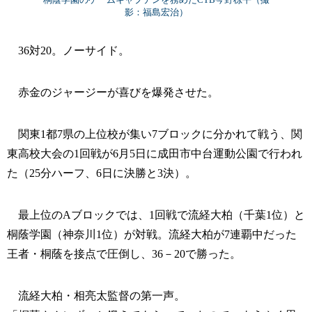
影：福島宏治）
36対20。ノーサイド。
赤金のジャージーが喜びを爆発させた。
関東1都7県の上位校が集い7ブロックに分かれて戦う、関
東高校大会の1回戦が6月5日に成田市中台運動公園で行われ
た（25分ハーフ、6日に決勝と3決）。
最上位のAブロックでは、1回戦で流経大柏（千葉1位）と
桐蔭学園（神奈川1位）が対戦。流経大柏が7連覇中だった
王者・桐蔭を接点で圧倒し、36－20で勝った。
流経大柏・相亮太監督の第一声。