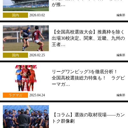
が推…
国内
2026.03.02
編集部
【全国高校選抜大会】推薦枠を除く
出場30校決定。関東、近畿、九州の
王者…
国内
2026.02.25
編集部
リーグワンビッグ3を徹底分析！
全国高校選抜総力特集も！ ラグビ
ーマガ…
ラグマガ
2025.04.24
編集部
【コラム】選抜の取材現場――カン
トク群像劇