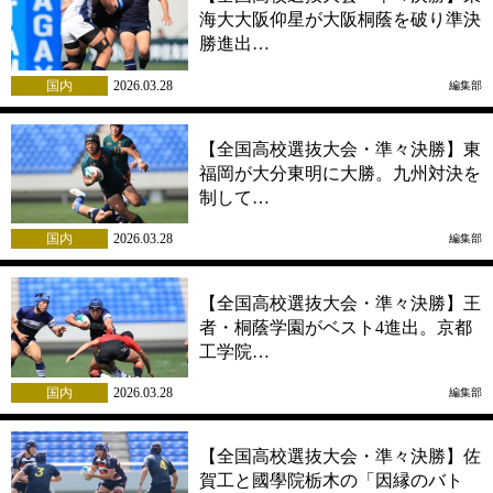
海大大阪仰星が大阪桐蔭を破り準決
勝進出…
国内
2026.03.28
編集部
【全国高校選抜大会・準々決勝】東
福岡が大分東明に大勝。九州対決を
制して…
国内
2026.03.28
編集部
【全国高校選抜大会・準々決勝】王
者・桐蔭学園がベスト4進出。京都
工学院…
国内
2026.03.28
編集部
【全国高校選抜大会・準々決勝】佐
賀工と國學院栃木の「因縁のバト