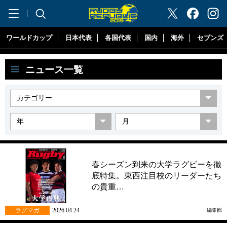
"ラグビーリパブリック"
ワールドカップ
日本代表
各国代表
国内
海外
セブンズ
ニュース一覧
春シーズン到来の大学ラグビーを徹
底特集。東西注目校のリーダーたち
の貴重…
ラグマガ
2026.04.24
編集部