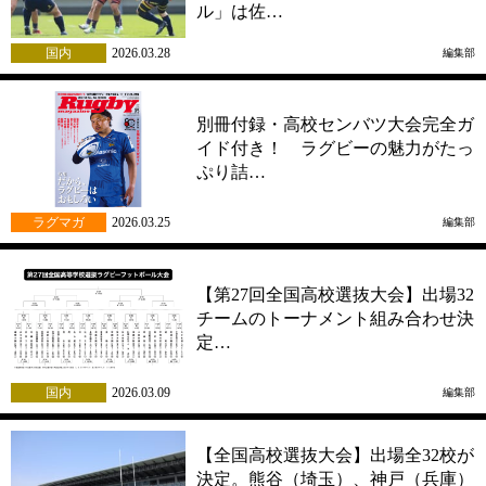
ル」は佐…
国内
2026.03.28
編集部
別冊付録・高校センバツ大会完全ガ
イド付き！ ラグビーの魅力がたっ
ぷり詰…
ラグマガ
2026.03.25
編集部
【第27回全国高校選抜大会】出場32
チームのトーナメント組み合わせ決
定…
国内
2026.03.09
編集部
【全国高校選抜大会】出場全32校が
決定。熊谷（埼玉）、神戸（兵庫）