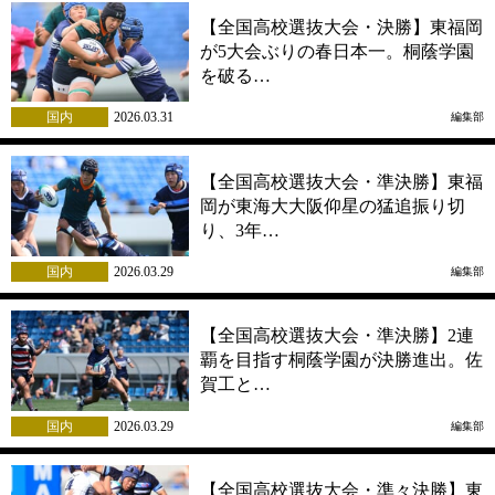
【全国高校選抜大会・決勝】東福岡
が5大会ぶりの春日本一。桐蔭学園
を破る…
国内
2026.03.31
編集部
【全国高校選抜大会・準決勝】東福
岡が東海大大阪仰星の猛追振り切
り、3年…
国内
2026.03.29
編集部
【全国高校選抜大会・準決勝】2連
覇を目指す桐蔭学園が決勝進出。佐
賀工と…
国内
2026.03.29
編集部
【全国高校選抜大会・準々決勝】東