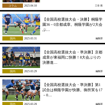
コラム
2025.04.10
三谷 悠
【全国高校選抜大会・決勝】桐蔭学
園36－0京都成章。桐蔭学園が2大会
ぶ…
国内
2025.03.31
編集部
【全国高校選抜大会・準決勝】京都
成章が東福岡に快勝！8大会ぶりの
決勝進…
国内
2025.03.29
編集部
【全国高校選抜大会・準決勝】第1
試合は桐蔭学園が快勝。御所実を17
－0…
国内
2025.03.29
編集部