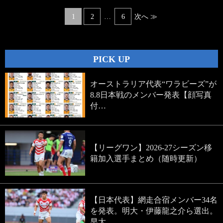
Posts
1
2
…
6
次へ ≫
navigation
PICK UP
オーストラリア代表“ワラビーズ”が
8.8日本戦のメンバー発表【顔写真
付…
【リーグワン】2026-27シーズン移
籍加入選手まとめ（随時更新）
【日本代表】網走合宿メンバー34名
を発表。明大・伊藤龍之介ら選出。
早大…