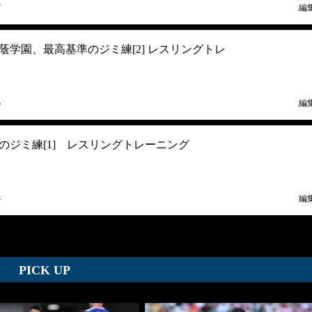
7
編
蔭学園、最高基準のジミ練[2] レスリングトレ
5
編
のジミ練[1] レスリングトレーニング
4
編
PICK UP