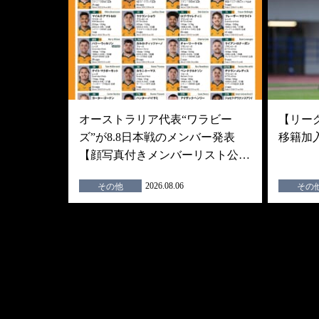
オーストラリア代表“ワラビー
【リーグ
ズ”が8.8日本戦のメンバー発表
移籍加
【顔写真付きメンバーリスト公…
2026.08.06
その他
その