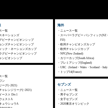
表
海外
ス一覧
ニュース一覧
スネーションズ
スーパーラグビー パシフィック(NZ
グビーチャンピオンシップ
FIJ)
ョンズチャンピオンシップ
欧州チャンピオンズカップ
ィック・ネーションズカップ
欧州チャレンジカップ
ラグビーチャンピオンシップ
NPC(New Zealand)
ャンピオンシップ
カリーカップ(South Africa)
プレミアシップ(England)
URC（Ireland・Wales・Scotland・Ita
トップ14(France)
ス一覧
ワン
セブンズ
ーグ(~2021)
ャレンジリーグ(~2021)
ニュース一覧
ースト Div.1
男子セブンズ
ウェストA
女子セブンズ
キュウシュウA
2020東京オリンピック