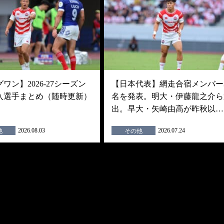
ワン】2026-27シーズン
【日本代表】網走合宿メンバー3
入選手まとめ（随時更新）
名を発表。明大・伊藤龍之介ら
出。早大・矢崎由高が昨秋以…
2026.08.03
2026.07.24
他
その他