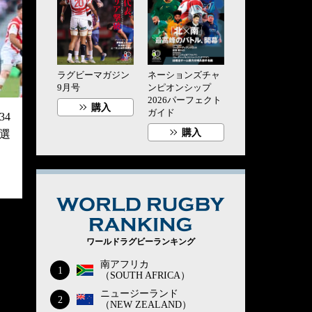
ラグビーマガジン
ネーションズチャ
9月号
ンピオンシップ
2026パーフェクト
購入
ガイド
4
購入
選
WORLD RUG
ワールドラグビーランキング
南アフリカ
1
（SOUTH AFRICA）
ニュージーランド
2
（NEW ZEALAND）