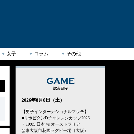
女子
コラム
その他
GAME
試合日程
2026年8月8日（土）
【男子インターナショナルマッチ】
■リポビタンDチャレンジカップ2026
・19:05 日本 vs オーストラリア
@東大阪市花園ラグビー場（大阪）