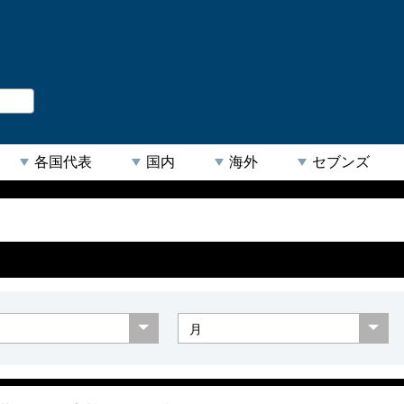
。
閉じる
各国代表
国内
海外
セブンズ
【人気キーワード】