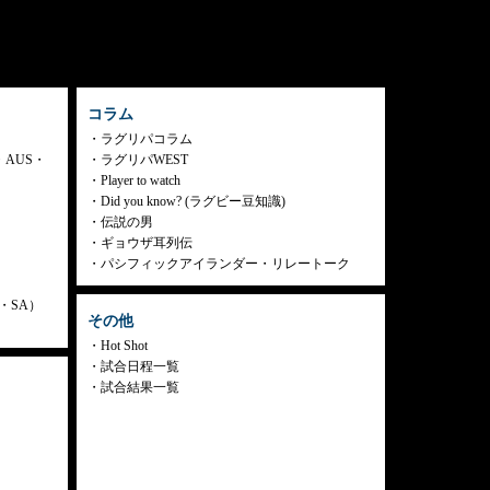
コラム
ラグリパコラム
・AUS・
ラグリパWEST
Player to watch
Did you know? (ラグビー豆知識)
伝説の男
ギョウザ耳列伝
パシフィックアイランダー・リレートーク
ly・SA）
その他
Hot Shot
試合日程一覧
試合結果一覧