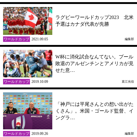
ラグビーワールドカップ2023 北米
予選はカナダ代表が先勝
ワールドカップ
2021.09.05
編集部
W杯に消化試合なんてない。プール
敗退のアルゼンチンとアメリカが見
せた意…
ワールドカップ
2019.10.09
直江光信
「神戸には平尾さんとの想い出がた
くさん」。米国・ゴールド監督、イ
ングラ…
ワールドカップ
2019.09.26
編集部