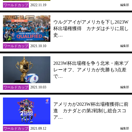
ワールドカップ
2022.11.19
編集部
ウルグアイがアメリカを下し2023W
杯出場権獲得 カナダはチリに屈し
史…
ワールドカップ
2021.10.10
編集部
2023W杯出場権を争う北米・南米プ
レーオフ、アメリカが先勝も3点差
で…
ワールドカップ
2021.10.03
編集部
アメリカが2023W杯出場権獲得に前
進 カナダとの第2戦制し総合スコ
ア…
ワールドカップ
2021.09.12
編集部