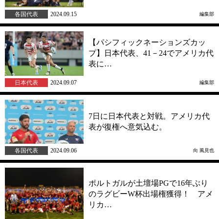
各国代表
2024.09.15
編集部
【パシフィックネーションズカッ
プ】日本代表、41－24でアメリカ代
表に…
日本代表
2024.09.07
編集部
7日に日本代表と対戦。アメリカ代
表が復権へ意気込む。
各国代表
2024.09.06
向 風見也
ポルトガルが土壇場PGで16年ぶり
のラグビーW杯出場権獲得！ アメ
リカ…