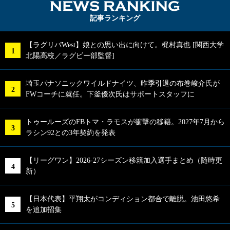
NEWS RA
記事ランキング
【ラグリパWest】娘との思い出に向けて。梶村真也 [関西大学
北陽高校／ラグビー部監督]
埼玉パナソニックワイルドナイツ、昨季引退の布巻峻介氏が
FWコーチに就任。下釜優次氏はサポートスタッフに
トゥールーズのFBトマ・ラモスが衝撃の移籍。2027年7月から
ラシン92との3年契約を発表
【リーグワン】2026-27シーズン移籍加入選手まとめ（随時更
新）
【日本代表】平翔太がコンディション都合で離脱。池田悠希
を追加招集