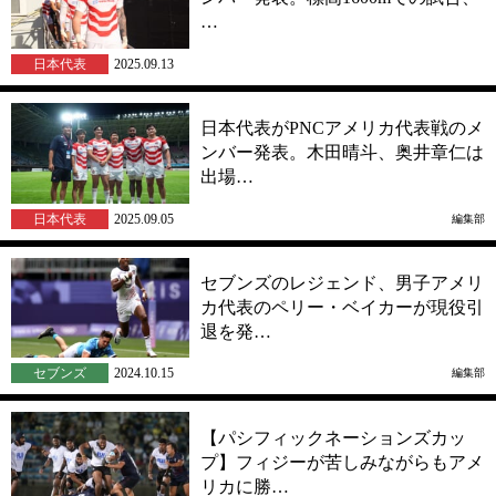
…
日本代表
2025.09.13
日本代表がPNCアメリカ代表戦のメ
ンバー発表。木田晴斗、奥井章仁は
出場…
日本代表
2025.09.05
編集部
セブンズのレジェンド、男子アメリ
カ代表のペリー・ベイカーが現役引
退を発…
セブンズ
2024.10.15
編集部
【パシフィックネーションズカッ
プ】フィジーが苦しみながらもアメ
リカに勝…