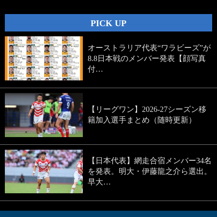
PICK UP
オーストラリア代表“ワラビーズ”が
8.8日本戦のメンバー発表【顔写真
付…
【リーグワン】2026-27シーズン移
籍加入選手まとめ（随時更新）
【日本代表】網走合宿メンバー34名
を発表。明大・伊藤龍之介ら選出。
早大…