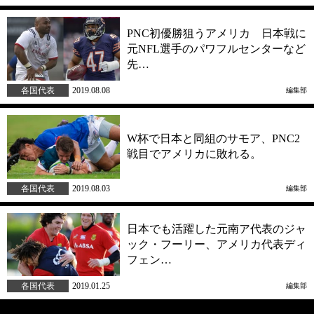
PNC初優勝狙うアメリカ 日本戦に
元NFL選手のパワフルセンターなど
先…
各国代表
2019.08.08
編集部
W杯で日本と同組のサモア、PNC2
戦目でアメリカに敗れる。
各国代表
2019.08.03
編集部
日本でも活躍した元南ア代表のジャ
ック・フーリー、アメリカ代表ディ
フェン…
各国代表
2019.01.25
編集部