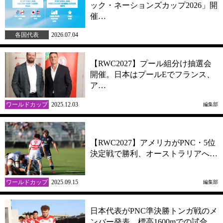
ック・ネーションズカップ2026」開
催…
各国代表
2026.07.04
【RWC2027】プール組分け抽選会
開催。日本はプールEでフランス、
ア…
ワールドカップ
2025.12.03
編集部
【RWC2027】アメリカがPNC・5位
決定戦で勝利、オーストラリアへ…
ワールドカップ
2025.09.15
編集部
日本代表がPNC準決勝トンガ戦のメ
ンバー発表。標高1600mでの試合、