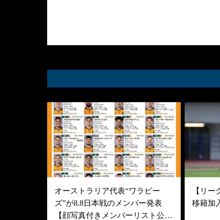
オーストラリア代表“ワラビー
【リーグ
ズ”が8.8日本戦のメンバー発表
移籍加
【顔写真付きメンバーリスト公…