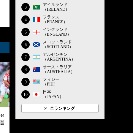
アイルランド
3
（IRELAND）
フランス
4
（FRANCE）
イングランド
5
（ENGLAND）
スコットランド
6
（SCOTLAND）
アルゼンチン
7
（ARGENTINA）
オーストラリア
8
（AUSTRALIA）
フィジー
9
（FIJI）
日本
10
（JAPAN）
全ランキング
4
選