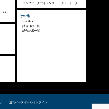
パシフィックアイランダー・リレートーク
ly・SA）
その他
Hot Shot
試合日程一覧
試合結果一覧
タル
週刊ベースボールオンライン