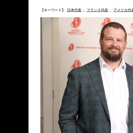
【キーワード】
日本代表
,
フランス代表
,
アメリカ代