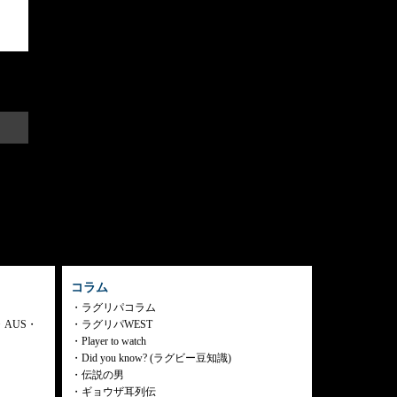
コラム
ラグリパコラム
・AUS・
ラグリパWEST
Player to watch
Did you know? (ラグビー豆知識)
伝説の男
ギョウザ耳列伝