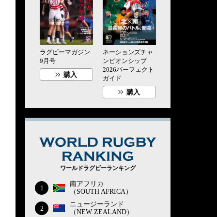
ラグビーマガジン
ネーションズチャ
9月号
ンピオンシップ
2026パーフェクト
購入
ガイド
購入
WORLD RUG
ワールドラグビーランキング
南アフリカ
1
（SOUTH AFRICA）
ニュージーランド
2
（NEW ZEALAND）