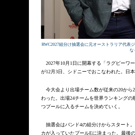
RWC2027組分け抽選会に元オーストラリア代
なっ
2027年10月1日に開幕する「ラグビーワ
が12月3日、シドニーでおこなわれた。日
今大会より出場チーム数が従来の20から2
わった。出場24チームを世界ランキングの
つプールに入るチームを決めていく。
抽選会はバンド4の組分けからスタート。1
カが入っていたプールEに決まった。最後の