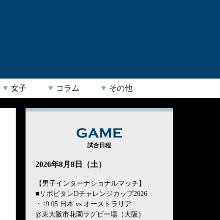
女子
コラム
その他
GAME
試合日程
2026年8月8日（土）
【男子インターナショナルマッチ】
■リポビタンDチャレンジカップ2026
・19:05 日本 vs オーストラリア
@東大阪市花園ラグビー場（大阪）