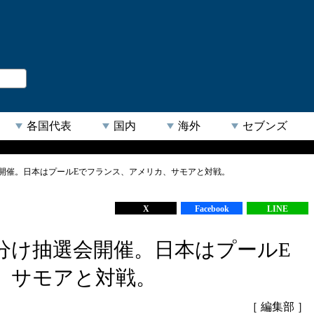
。
閉じる
各国代表
国内
海外
セブンズ
選会開催。日本はプールEでフランス、アメリカ、サモアと対戦。
【人気キーワード】
X
Facebook
LINE
組分け抽選会開催。日本はプールE
、サモアと対戦。
［ 編集部 ］