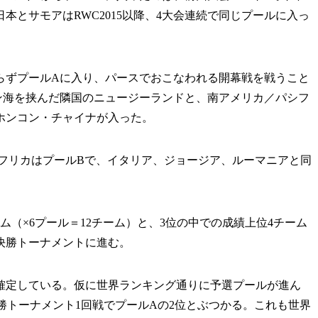
本とサモアはRWC2015以降、4大会連続で同じプールに入っ
ずプールAに入り、パースでおこなわれる開幕戦を戦うこと
ン海を挟んだ隣国のニュージーランドと、南アメリカ／パシフ
ホンコン・チャイナが入った。
アフリカはプールBで、イタリア、ジョージア、ルーマニアと同
（×6プール＝12チーム）と、3位の中での成績上位4チーム
決勝トーナメントに進む。
定している。仮に世界ランキング通りに予選プールが進ん
勝トーナメント1回戦でプールAの2位とぶつかる。これも世界