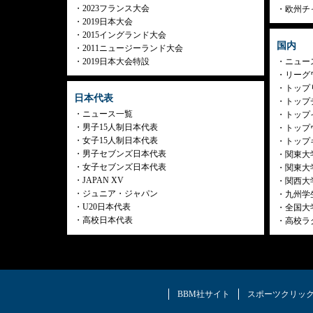
2023フランス大会
欧州チ
2019日本大会
2015イングランド大会
国内
2011ニュージーランド大会
2019日本大会特設
ニュー
リーグ
トップリ
日本代表
トップチ
ニュース一覧
トップイ
男子15人制日本代表
トップ
女子15人制日本代表
トップ
男子セブンズ日本代表
関東大
女子セブンズ日本代表
関東大
JAPAN XV
関西大
ジュニア・ジャパン
九州学
U20日本代表
全国大
高校日本代表
高校ラ
BBM社サイト
スポーツクリッ