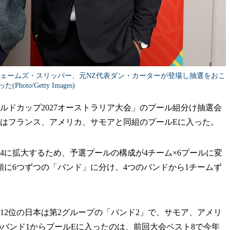
表ジェームズ・スリッパー、元NZ代表ダン・カーターが登場し抽選をおこ
た(Photo/Getty Images)
ールドカップ2027オーストラリア大会」のプール組分け抽選会
本はフランス、アメリカ、サモアと同組のプールEに入った。
4に拡大するため、予選プールの構成が4チーム×6プールに変
順に6つずつの「バンド」に分け、4つのバンドから1チームず
2位の日本は第2グループの「バンド2」で、サモア、アメリ
バンド1からプールEに入ったのは、前回大会ベスト8で今年