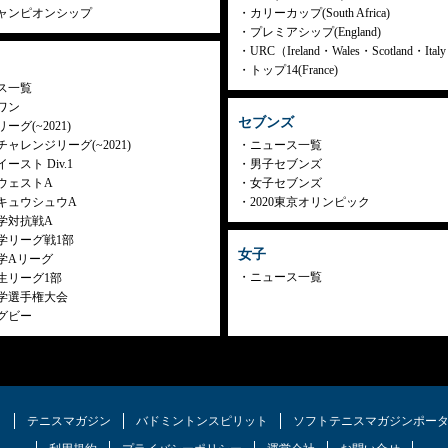
ャンピオンシップ
カリーカップ(South Africa)
プレミアシップ(England)
URC（Ireland・Wales・Scotland・Ita
トップ14(France)
ス一覧
ワン
セブンズ
ーグ(~2021)
ャレンジリーグ(~2021)
ニュース一覧
ースト Div.1
男子セブンズ
ウェストA
女子セブンズ
キュウシュウA
2020東京オリンピック
学対抗戦A
学リーグ戦1部
女子
学Aリーグ
ニュース一覧
生リーグ1部
学選手権大会
グビー
ク
テニスマガジン
バドミントンスピリット
ソフトテニスマガジンポー