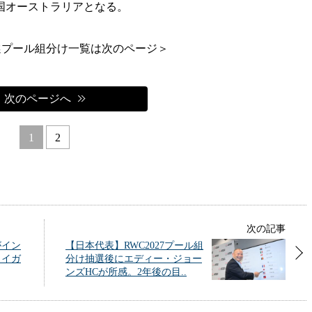
国オーストラリアとなる。
予選プール組分け一覧は次のページ＞
次のページへ
1
2
次の記事
がイン
【日本代表】RWC2027プール組
タイガ
分け抽選後にエディー・ジョー
ンズHCが所感。2年後の目..