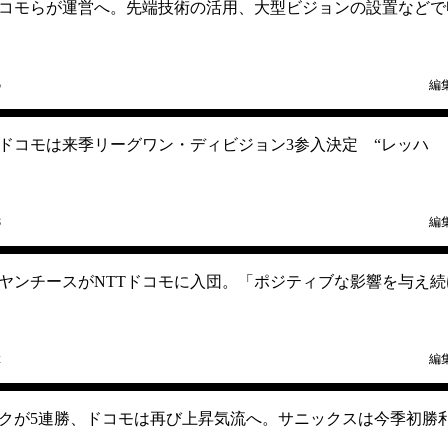
ドコモらが運営へ。先端技術の活用、大型ビジョンの設置などで
5
編
Tドコモは来季リーグワン・ディビジョン3参入決定 “レッハ
8
編
ヤンチースがNTTドコモに入団。「ポジティブな影響を与え続
2
編
クが5連勝、ドコモは再び上昇気流へ。サニックスは今季初勝