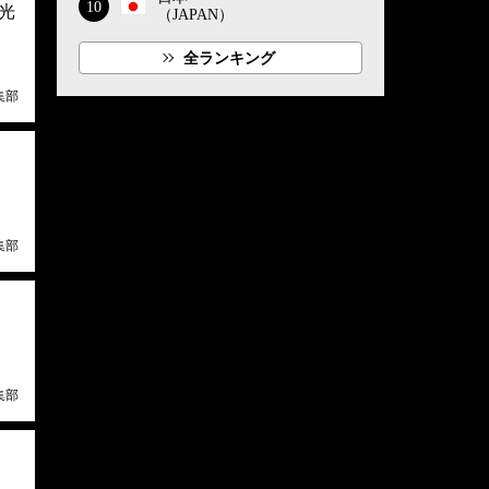
10
光
（JAPAN）
全ランキング
集部
集部
集部