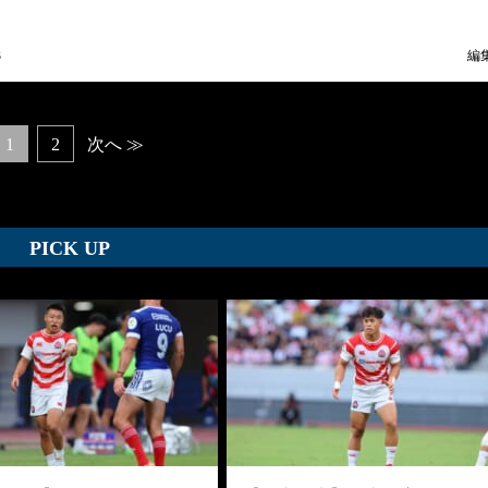
3
編
1
2
次へ ≫
PICK UP