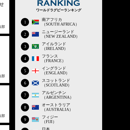
せ
ワールドラグビーランキング
南アフリカ
1
（SOUTH AFRICA）
集部
ニュージーランド
2
（NEW ZEALAND）
アイルランド
3
（IRELAND）
フランス
4
（FRANCE）
イングランド
5
（ENGLAND）
集部
スコットランド
6
（SCOTLAND）
アルゼンチン
7
（ARGENTINA）
オーストラリア
8
（AUSTRALIA）
集部
フィジー
9
（FIJI）
日本