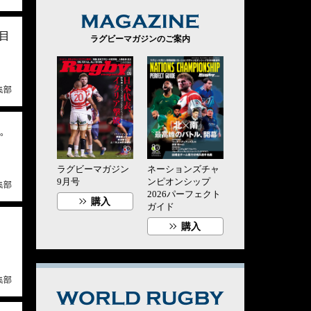
MAGAZINE
目
ラグビーマガジンのご案内
集部
。
ラグビーマガジン
ネーションズチャ
9月号
ンピオンシップ
集部
2026パーフェクト
購入
ガイド
購入
集部
WORLD RUG