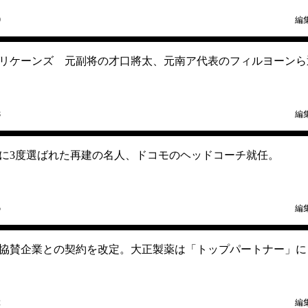
9
編
ハリケーンズ 元副将の才口將太、元南ア代表のフィルヨーンら
8
編
に3度選ばれた再建の名人、ドコモのヘッドコーチ就任。
5
編
協賛企業との契約を改定。大正製薬は「トップパートナー」に
2
編