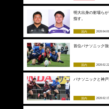
明大出身の射場らが
指す。
2020.04.0
国内
首位パナソニック強
2020.02.2
国内
パナソニックと神戸
2020.02.1
国内