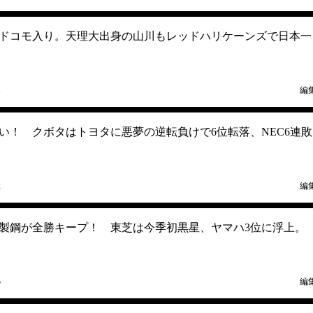
ドコモ入り。天理大出身の山川もレッドハリケーンズで日本一
1
編
い！ クボタはトヨタに悪夢の逆転負けで6位転落、NEC6連敗
2
編
製鋼が全勝キープ！ 東芝は今季初黒星、ヤマハ3位に浮上。
5
編