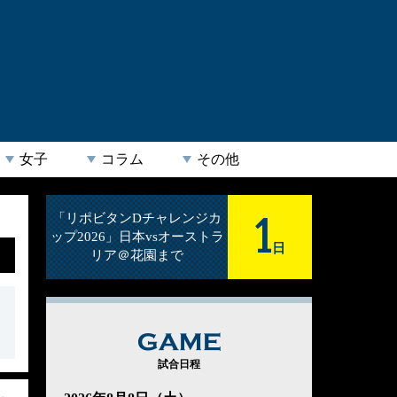
女子
コラム
その他
1
「リポビタンDチャレンジカ
ップ2026」日本vsオーストラ
日
リア＠花園まで
GAME
試合日程