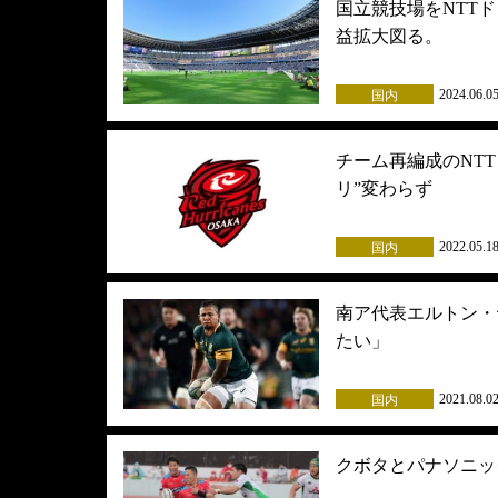
国立競技場をNTT
益拡大図る。
2024.06.0
国内
チーム再編成のNT
リ”変わらず
2022.05.1
国内
南ア代表エルトン・
たい」
2021.08.0
国内
クボタとパナソニッ