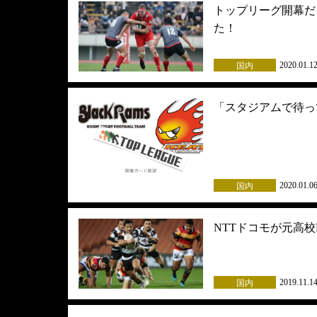
トップリーグ開幕だ
た！
2020.01.1
国内
「スタジアムで待っ
2020.01.0
国内
NTTドコモが元高校
2019.11.1
国内