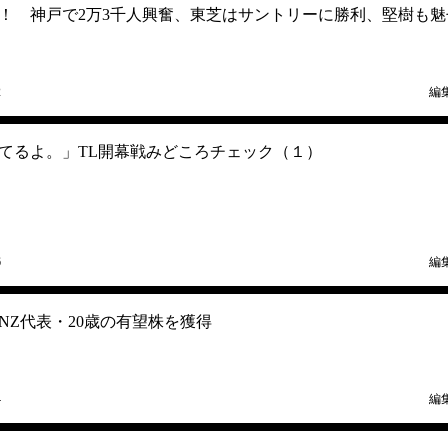
！ 神戸で2万3千人興奮、東芝はサントリーに勝利、堅樹も魅
2
編
てるよ。」TL開幕戦みどころチェック（１）
6
編
NZ代表・20歳の有望株を獲得
4
編