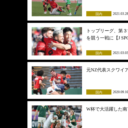
2021.03.2
国内
トップリーグ、第３
を競う一戦に【J SP
2021.03.0
国内
元NZ代表スクワイ
2020.09.1
国内
W杯で大活躍した南