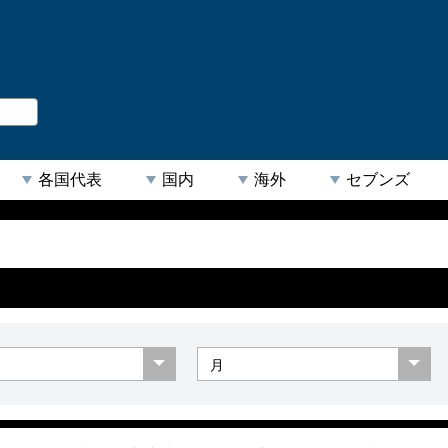
。
閉じる
各国代表
国内
海外
セブンズ
【人気キーワード】