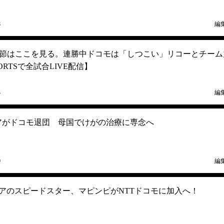
8
編
節はここを見る。連勝中ドコモは「しつこい」リコーとチーム
ORTSで全試合LIVE配信】
3
編
アがドコモ退団 母国でけがの治療に専念へ
0
編
アのスピードスター、マピンピがNTTドコモに加入へ！