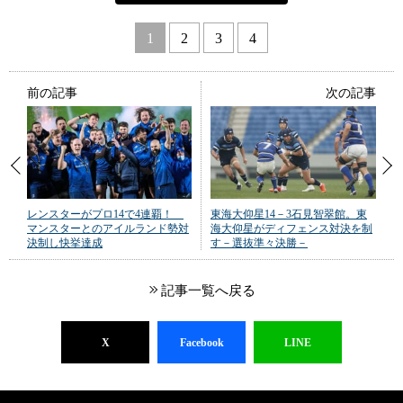
1
2
3
4
前の記事
次の記事
レンスターがプロ14で4連覇！
東海大仰星14－3石見智翠館。東
マンスターとのアイルランド勢対
海大仰星がディフェンス対決を制
決制し快挙達成
す－選抜準々決勝－
記事一覧へ戻る
X
Facebook
LINE