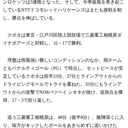
ンロケッツは5連敗となった。そして、今季旋風を巻き起こ
しているNTTドコモレッドハリケーンズはまたも接戦を制
し、勝点を伸ばしている。
クボタは東京・江戸川区陸上競技場で三菱重工相模原ダ
イナボアーズと対戦し、32－17で勝利。
序盤は雨風強い難しいコンディションのなか、両チーム
ともペナルティゴール（PG）で得点し、セットピースが安
定しているクボタは前半23分、27分とラインアウトからの
ドライビングモールでトライを重ねた。35分にもラインア
ウトからの攻撃でNO8バツベイ シオネが抜け、追加点を獲
得。27－3で折り返した。
追う三菱重工相模原は、48分（後半8分）、敵陣深くに入
り、味方がキックしたボールをあきらめずに追いかけた