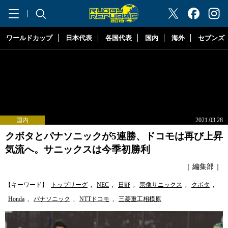
"ラグビーリパブリック"
ワールドカップ
日本代表
各国代表
国内
海外
セブンズ
国内
2021.03.28
クボタとパナソニックが5連勝、ドコモは再び上昇
気流へ。サニックスは今季初勝利
［ 編集部 ］
【キーワード】
トップリーグ
,
NEC
,
日野
,
宗像サニックス
,
クボタ
,
Honda
,
パナソニック
,
NTTドコモ
,
三菱重工相模原