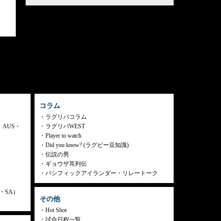
コラム
ラグリパコラム
・AUS・
ラグリパWEST
Player to watch
Did you know? (ラグビー豆知識)
伝説の男
ギョウザ耳列伝
パシフィックアイランダー・リレートーク
ly・SA）
その他
Hot Shot
試合日程一覧