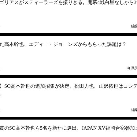
ゴリアスがスティーラーズを振りきる。開幕4戦白星なしから3
8
編
た高本幹也、エディー・ジョーンズからもらった課題は？
2
向 風
】SO高本幹也の追加招集が決定。松田力也、山沢拓也はコン
。
6
編
のSO高本幹也ら5名を新たに選出。JAPAN XV福岡合宿参加