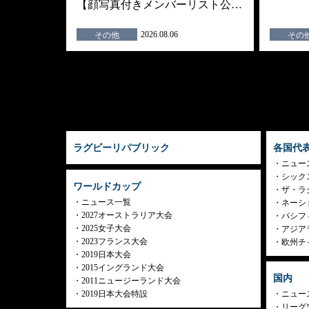
【顔写真付きメンバーリスト公…
2026.08.06
その他
その
ラグビーリパブリック
各国代
ニュー
シック
ワールドカップ
ザ・ラ
ニュース一覧
ネーシ
2027オーストラリア大会
パシフ
2025女子大会
アジア
2023フランス大会
欧州チ
2019日本大会
2015イングランド大会
国内
2011ニュージーランド大会
2019日本大会特設
ニュー
リーグ