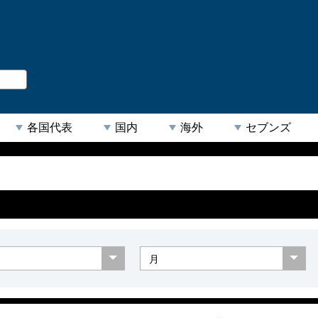
。
閉じる
各国代表
国内
海外
セブンズ
【人気キーワード】