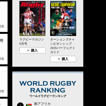
見也
ラグビーマガジン
ネーションズチャ
権
9月号
ンピオンシップ
2026パーフェクト
購入
ガイド
見也
購入
WORLD RUG
見也
ワールドラグビーランキング
南アフリカ
に
1