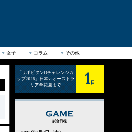
女子
コラム
その他
1
「リポビタンDチャレンジカ
ップ2026」日本vsオーストラ
日
リア＠花園まで
GAME
試合日程