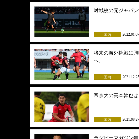
対戦校の元ジャパン
2022.01.0
国内
将来の海外挑戦に興
へ。
2021.12.2
国内
帝京大の高本幹也は
2021.08.2
国内
ラグビーマガジン年