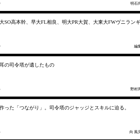
9
明石
大SO高本幹、早大FL相良、明大PR大賀、大東大FWヴニラン
9
編
耳の司令塔が遺したもの
5
野村
作った「つながり」。司令塔のジャッジとスキルに迫る。
5
向 風