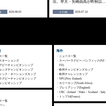
出。早大・矢崎由高が昨秋以…
2026.08.03
2026.07.24
他
その他
表
海外
ス一覧
ニュース一覧
スネーションズ
スーパーラグビー パシフィック(NZ
グビーチャンピオンシップ
FIJ)
ョンズチャンピオンシップ
欧州チャンピオンズカップ
ィック・ネーションズカップ
欧州チャレンジカップ
ラグビーチャンピオンシップ
NPC(New Zealand)
ャンピオンシップ
カリーカップ(South Africa)
プレミアシップ(England)
URC（Ireland・Wales・Scotland・Ita
トップ14(France)
ス一覧
ワン