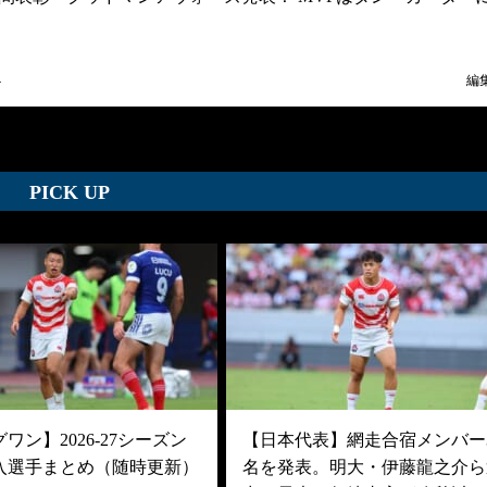
4
編
PICK UP
ワン】2026-27シーズン
【日本代表】網走合宿メンバー3
入選手まとめ（随時更新）
名を発表。明大・伊藤龍之介ら