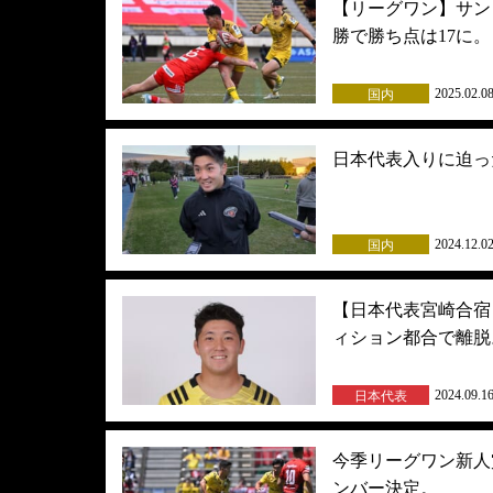
【リーグワン】サン
勝で勝ち点は17に。
2025.02.0
国内
日本代表入りに迫っ
2024.12.0
国内
【日本代表宮崎合宿
ィション都合で離脱
2024.09.1
日本代表
今季リーグワン新人賞
ンバー決定。