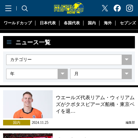
"ラグビーリパブリック"
ワールドカップ
日本代表
各国代表
国内
海外
セブンズ
ニュース一覧
ウエールズ代表リアム・ウィリアム
ズがクボタスピアーズ船橋・東京ベ
イを退…
国内
2024.11.25
編集部