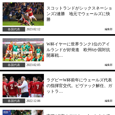
スコットランドがシックスネーショ
ンズ2連勝 地元でウェールズに快
勝
各国代表
2023.02.12
編集部
W杯イヤーに世界ランク1位のアイ
ルランドが好発進 欧州6か国対抗
開幕戦…
各国代表
2023.02.05
編集部
ラグビーW杯前年にウェールズ代表
の指揮官交代。ピヴァック解任、ガ
ットラ…
各国代表
2022.12.06
編集部