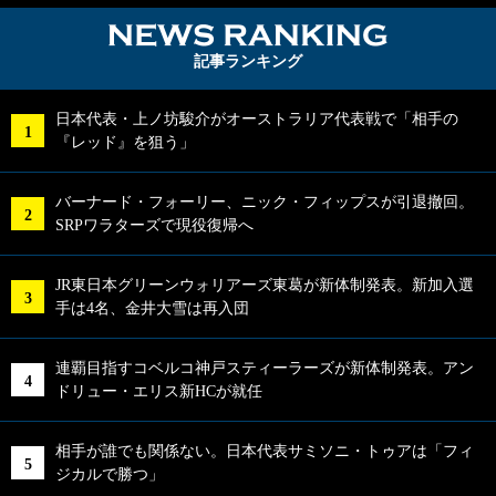
NEWS RA
記事ランキング
日本代表・上ノ坊駿介がオーストラリア代表戦で「相手の
『レッド』を狙う」
バーナード・フォーリー、ニック・フィップスが引退撤回。
SRPワラターズで現役復帰へ
JR東日本グリーンウォリアーズ東葛が新体制発表。新加入選
手は4名、金井大雪は再入団
連覇目指すコベルコ神戸スティーラーズが新体制発表。アン
ドリュー・エリス新HCが就任
相手が誰でも関係ない。日本代表サミソニ・トゥアは「フィ
ジカルで勝つ」