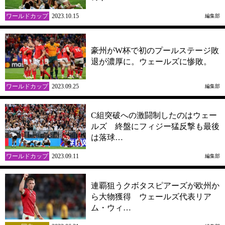
ワールドカップ
2023.10.15
編集部
豪州がW杯で初のプールステージ敗
退が濃厚に。ウェールズに惨敗。
ワールドカップ
2023.09.25
編集部
C組突破への激闘制したのはウェー
ルズ 終盤にフィジー猛反撃も最後
は落球…
ワールドカップ
2023.09.11
編集部
連覇狙うクボタスピアーズが欧州か
ら大物獲得 ウェールズ代表リア
ム・ウィ…