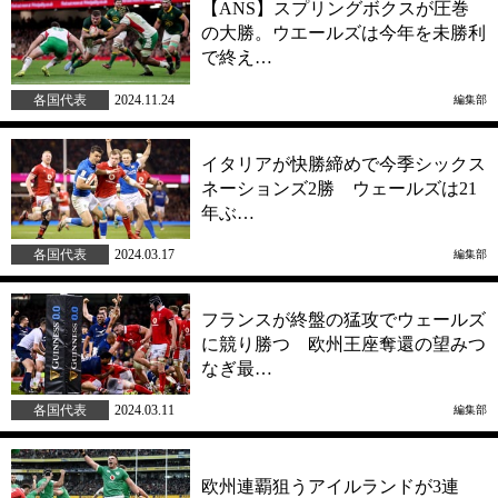
【ANS】スプリングボクスが圧巻
の大勝。ウエールズは今年を未勝利
で終え…
各国代表
2024.11.24
編集部
イタリアが快勝締めで今季シックス
ネーションズ2勝 ウェールズは21
年ぶ…
各国代表
2024.03.17
編集部
フランスが終盤の猛攻でウェールズ
に競り勝つ 欧州王座奪還の望みつ
なぎ最…
各国代表
2024.03.11
編集部
欧州連覇狙うアイルランドが3連