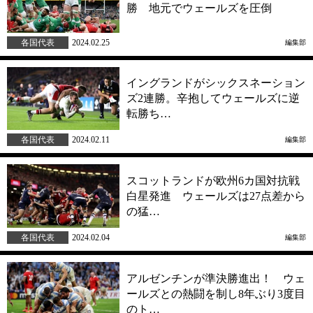
勝 地元でウェールズを圧倒
各国代表
2024.02.25
編集部
イングランドがシックスネーション
ズ2連勝。辛抱してウェールズに逆
転勝ち…
各国代表
2024.02.11
編集部
スコットランドが欧州6カ国対抗戦
白星発進 ウェールズは27点差から
の猛…
各国代表
2024.02.04
編集部
アルゼンチンが準決勝進出！ ウェ
ールズとの熱闘を制し8年ぶり3度目
のト…