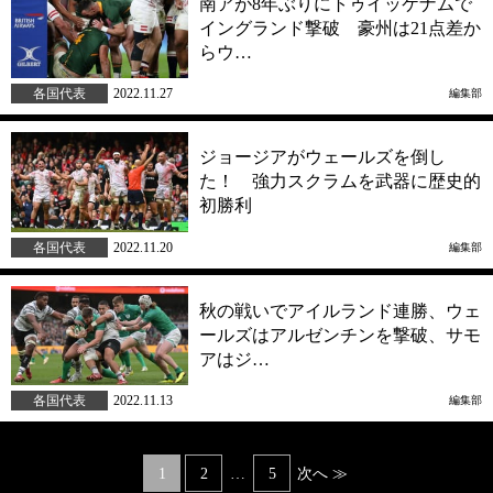
南アが8年ぶりにトゥイッケナムで
イングランド撃破 豪州は21点差か
らウ…
各国代表
2022.11.27
編集部
ジョージアがウェールズを倒し
た！ 強力スクラムを武器に歴史的
初勝利
各国代表
2022.11.20
編集部
秋の戦いでアイルランド連勝、ウェ
ールズはアルゼンチンを撃破、サモ
アはジ…
各国代表
2022.11.13
編集部
Posts
1
2
…
5
次へ ≫