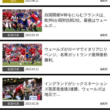
国内
2023.06.21
編集部
自国開催W杯をにらむフランスは、
欧州6か国対抗戦2位。最後はウェー
ルズ…
各国代表
2023.03.19
編集部
ウェールズがローマでイタリアにリ
ベンジ。名将ガットランド復帰後初
勝利。
各国代表
2023.03.12
編集部
イングランドがシックスネーション
ズ黒星発進後2連勝。ウェールズは
地元で…
各国代表
2023.02.26
編集部