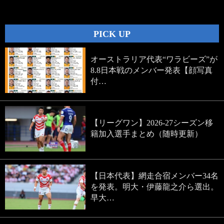
navigation
PICK UP
オーストラリア代表“ワラビーズ”が
8.8日本戦のメンバー発表【顔写真
付…
【リーグワン】2026-27シーズン移
籍加入選手まとめ（随時更新）
【日本代表】網走合宿メンバー34名
を発表。明大・伊藤龍之介ら選出。
早大…