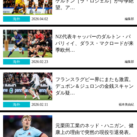
ケルトン［ラ・ロシェル］が今季絶
望。ア…
海外
2026.04.02
編集部
NZ代表キャッパーのダルトン・パ
パリィイ、ダラス・マクロードが来
季欧州…
海外
2026.02.23
編集部
フランスラグビー界にまたも激震。
デュポン＆ジュロンの金銭スキャン
ダル疑…
海外
2026.02.11
福本美由紀
元栗田工業のネッド・ハニガン、健
康上の理由で突然の現役引退発表。