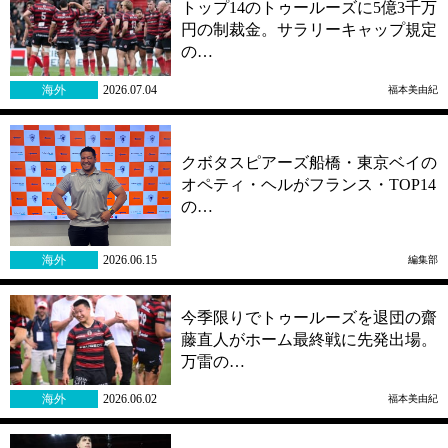
トップ14のトゥールーズに5億3千万
円の制裁金。サラリーキャップ規定
の…
海外
2026.07.04
福本美由紀
クボタスピアーズ船橋・東京ベイの
オペティ・ヘルがフランス・TOP14
の…
海外
2026.06.15
編集部
今季限りでトゥールーズを退団の齋
藤直人がホーム最終戦に先発出場。
万雷の…
海外
2026.06.02
福本美由紀