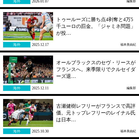
海外
2026.01.07
編集部
トゥールーズに勝ち点4剥奪と4万5
千ユーロの罰金。「ジャミネ問題」
が投…
海外
2025.12.17
福本美由紀
オールブラックスのセヴ・リースが
フランスへ。来季限りでクルセイダ
ーズ退…
海外
2025.12.11
編集部
古瀬健樹レフリーがフランスで高評
価。元トップレフリーのレイナル氏
は日本…
海外
2025.10.30
福本美由紀