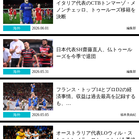
イタリア代表のCTBトンマーゾ・メ
ノンチェッロ、トゥールーズ移籍を
決断
海外
2026.06.01
編集部
日本代表SH齋藤直人、仏トゥール
ーズを今季で退団
海外
2026.05.31
編集部
フランス・トップ14とプロD2の経
済事情。収益は過去最高を記録する
も、…
海外
2026.05.05
福本美由紀
オーストラリア代表LOウィル・ス