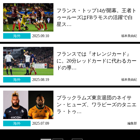
フランス・トップ14が開幕。王者ト
ゥールーズはFBラモスの活躍で白
星ス…
海外
2025.09.10
福本美由紀
フランスでは『オレンジカード』
に。20分レッドカードに代わるカー
ドの導…
海外
2025.08.19
福本美由紀
ブラックラムズ東京退団のネイサ
ン・ヒューズ、ワラビーズのタニエ
ラ・トゥ…
海外
2025.07.09
編集部