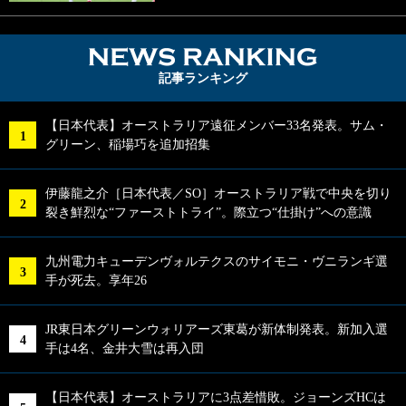
NEWS RA
記事ランキング
【日本代表】オーストラリア遠征メンバー33名発表。サム・
グリーン、稲場巧を追加招集
伊藤龍之介［日本代表／SO］オーストラリア戦で中央を切り
裂き鮮烈な“ファーストトライ”。際立つ“仕掛け”への意識
九州電力キューデンヴォルテクスのサイモニ・ヴニランギ選
手が死去。享年26
JR東日本グリーンウォリアーズ東葛が新体制発表。新加入選
手は4名、金井大雪は再入団
【日本代表】オーストラリアに3点差惜敗。ジョーンズHCは