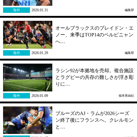
海外
2026.01.31
編集部
オールブラックスのブレイドン・エ
ノー、来季はTOP14のペルピニャン
へ…
海外
2026.01.29
編集部
ラシン92が本拠地を売却。複合施設
とラグビーの共存の難しさが浮き彫
りに…
海外
2026.01.09
福本美由紀
ブルーズのAJ・ラムが2026シーズ
ン終了後にフランスへ。クレルモン
と…