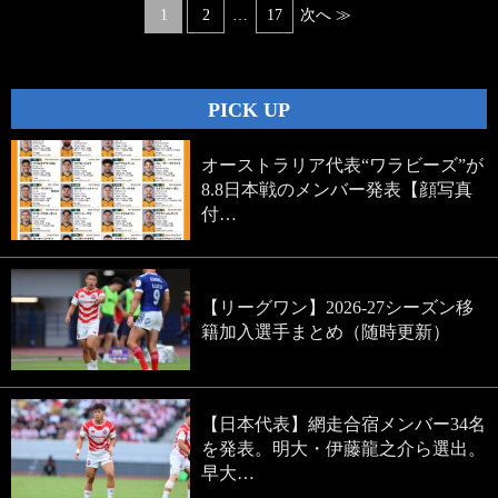
Posts
1
2
…
17
次へ ≫
navigation
PICK UP
オーストラリア代表“ワラビーズ”が
8.8日本戦のメンバー発表【顔写真
付…
【リーグワン】2026-27シーズン移
籍加入選手まとめ（随時更新）
【日本代表】網走合宿メンバー34名
を発表。明大・伊藤龍之介ら選出。
早大…