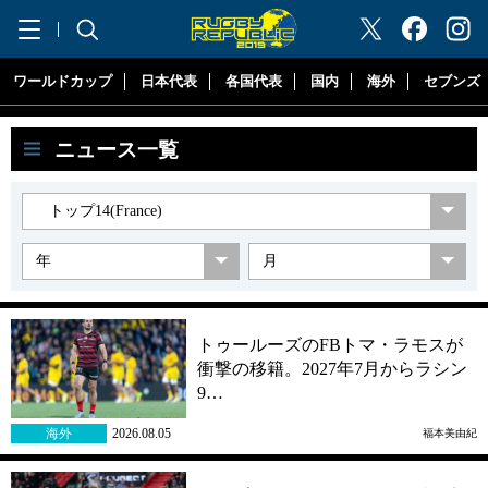
"ラグビーリパブリック"
ワールドカップ
日本代表
各国代表
国内
海外
セブンズ
ニュース一覧
トゥールーズのFBトマ・ラモスが
衝撃の移籍。2027年7月からラシン
9…
海外
2026.08.05
福本美由紀