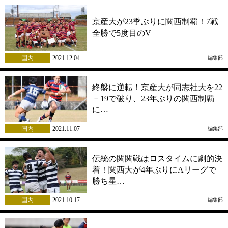
京産大が23季ぶりに関西制覇！7戦
全勝で5度目のV
国内
2021.12.04
編集部
終盤に逆転！京産大が同志社大を22
－19で破り、23年ぶりの関西制覇
に…
国内
2021.11.07
編集部
伝統の関関戦はロスタイムに劇的決
着！関西大が4年ぶりにAリーグで
勝ち星…
国内
2021.10.17
編集部