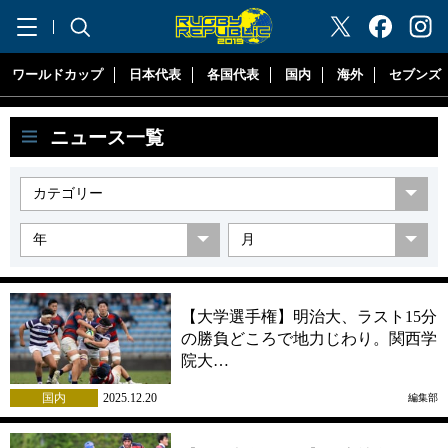
"ラグビーリパブリック"
ワールドカップ
日本代表
各国代表
国内
海外
セブンズ
ニュース一覧
【大学選手権】明治大、ラスト15分
の勝負どころで地力じわり。関西学
院大…
国内
2025.12.20
編集部