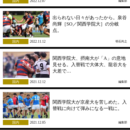
国内
2022.12.07
編集部
出られない日々があったから。泉谷
尚輝［SO／関西学院大］の分岐
点。
国内
2022.11.12
明石尚之
関西学院大、摂南大が「A」の意地
見せる。入替戦で大体大、龍谷大を
大差で…
国内
2021.12.12
編集部
関西学院大が京産大を苦しめた。入
替戦に向けて弾みになる一戦に。
国内
2021.12.05
編集部