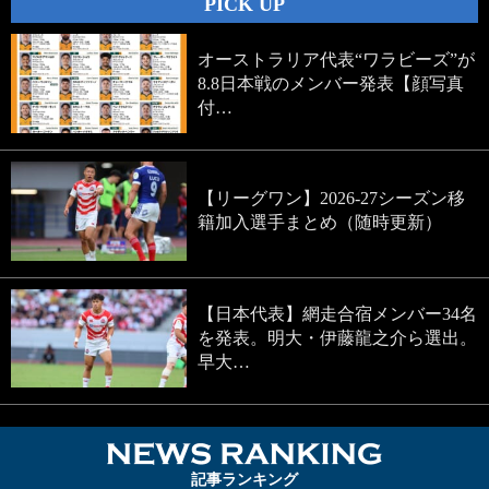
PICK UP
オーストラリア代表“ワラビーズ”が
8.8日本戦のメンバー発表【顔写真
付…
【リーグワン】2026-27シーズン移
籍加入選手まとめ（随時更新）
【日本代表】網走合宿メンバー34名
を発表。明大・伊藤龍之介ら選出。
早大…
NEWS RA
記事ランキング