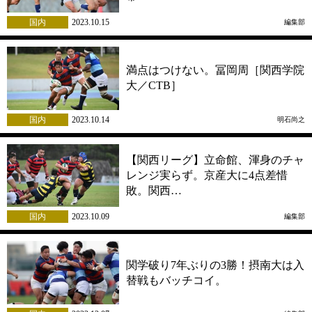
国内
2023.10.15
編集部
満点はつけない。冨岡周［関西学院
大／CTB］
国内
2023.10.14
明石尚之
【関西リーグ】立命館、渾身のチャ
レンジ実らず。京産大に4点差惜
敗。関西…
国内
2023.10.09
編集部
関学破り7年ぶりの3勝！摂南大は入
替戦もバッチコイ。