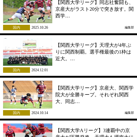
【関西大学リーグ】同志社奮闘も、
京産大がラスト20分で突き放す。関
西学…
国内
2025.10.26
編集部
【関西大学リーグ】天理大が4年ぶ
りに関西制覇。選手権最後の1枠は
近大。…
国内
2024.12.01
【関西大学リーグ】京産大、関西学
院大が全勝キープ。それぞれ関西
大、同志…
国内
2024.10.14
編集部
【関西大学Aリーグ】3連覇中の京