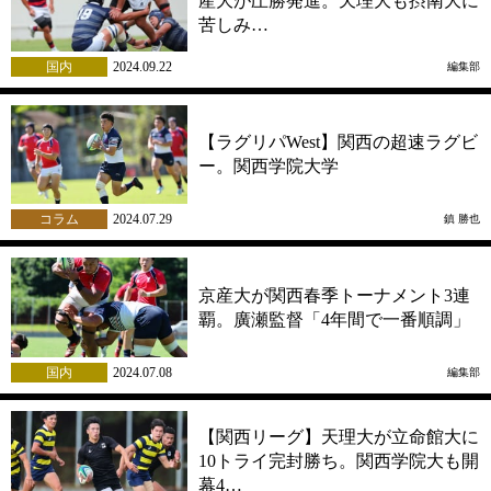
産大が圧勝発進。天理大も摂南大に
苦しみ…
国内
2024.09.22
編集部
【ラグリパWest】関西の超速ラグビ
ー。関西学院大学
コラム
2024.07.29
鎮 勝也
京産大が関西春季トーナメント3連
覇。廣瀬監督「4年間で一番順調」
国内
2024.07.08
編集部
【関西リーグ】天理大が立命館大に
10トライ完封勝ち。関西学院大も開
幕4…