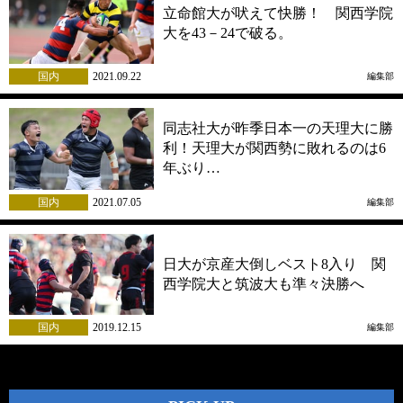
立命館大が吠えて快勝！ 関西学院
大を43－24で破る。
国内
2021.09.22
編集部
同志社大が昨季日本一の天理大に勝
利！天理大が関西勢に敗れるのは6
年ぶり…
国内
2021.07.05
編集部
日大が京産大倒しベスト8入り 関
西学院大と筑波大も準々決勝へ
国内
2019.12.15
編集部