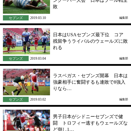
ンクーバー大会 日本はプール戦全
敗
セブンズ
2019.03.10
編集部
日本はUSAセブンズ最下位 コア
残留争うライバルのウェールズに敗
れる
セブンズ
2019.03.04
編集部
ラスベガス・セブンズ開幕 日本は
強豪相手に奮闘するも連敗で8強入
りなら…
セブンズ
2019.03.02
編集部
男子日本がシドニーセブンズで健
闘 トロフィー逃すもウェールズな
ど倒し1…