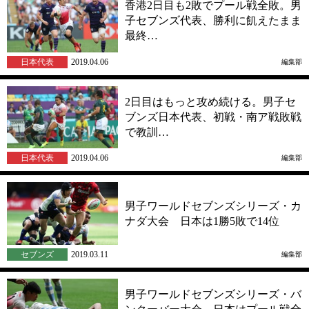
香港2日目も2敗でプール戦全敗。男
子セブンズ代表、勝利に飢えたまま
最終…
日本代表
2019.04.06
編集部
2日目はもっと攻め続ける。男子セ
ブンズ日本代表、初戦・南ア戦敗戦
で教訓…
日本代表
2019.04.06
編集部
男子ワールドセブンズシリーズ・カ
ナダ大会 日本は1勝5敗で14位
セブンズ
2019.03.11
編集部
男子ワールドセブンズシリーズ・バ