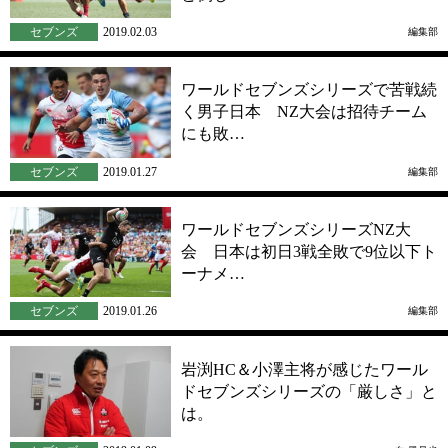
セブンズ
2019.02.03
編集部
ワールドセブンズシリーズで苦戦続
く男子日本 NZ大会は招待チーム
にも敗…
セブンズ
2019.01.27
編集部
ワールドセブンズシリーズNZ大
会 日本は初日3戦全敗で9位以下ト
ーナメ…
セブンズ
2019.01.26
編集部
岩渕HC＆小澤主将が感じたワール
ドセブンズシリーズの「厳しさ」と
は。