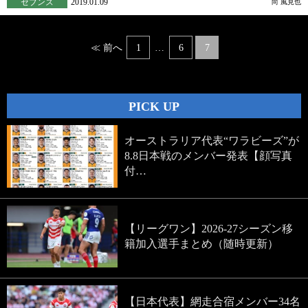
セブンズ
2019.01.09
向 風見也
Posts
≪ 前へ
1
…
6
7
navigation
PICK UP
オーストラリア代表“ワラビーズ”が
8.8日本戦のメンバー発表【顔写真
付…
【リーグワン】2026-27シーズン移
籍加入選手まとめ（随時更新）
【日本代表】網走合宿メンバー34名