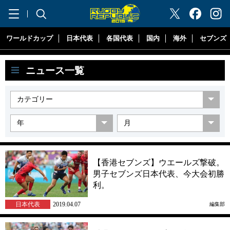
"ラグビーリパブリック"
ワールドカップ
日本代表
各国代表
国内
海外
セブンズ
ニュース一覧
【香港セブンズ】ウエールズ撃破。
男子セブンズ日本代表、今大会初勝
利。
日本代表
2019.04.07
編集部