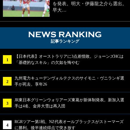
を発表。明大・伊藤龍之介ら選出。
早大…
NEWS RA
記事ランキング
【日本代表】オーストラリアに3点差惜敗。ジョーンズHCは
「基礎的なスキル」の欠如を悔やむ
九州電力キューデンヴォルテクスのサイモニ・ヴニランギ選
手が死去。享年26
JR東日本グリーンウォリアーズ東葛が新体制発表。新加入選
手は4名、金井大雪は再入団
RGRツアー第1戦、NZ代表オールブラックスがストーマーズ
に勝利。後半連続得点で突き放す