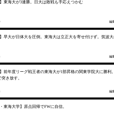
】東海大が3連勝。日大は敗戦も手応えつかむ
0
編
】早大が日体大を圧倒。東海大は立正大を寄せ付けず。筑波大
3
編
】前年度リーグ戦王者の東海大が1部昇格の関東学院大に勝利
で突き放す。
8
編
析・東海大学】原点回帰でFWに自信。