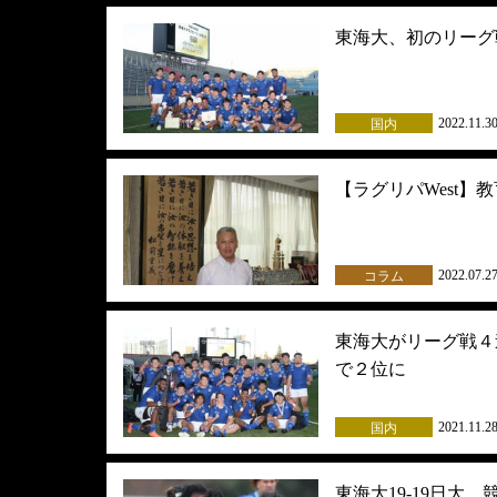
東海大、初のリーグ
2022.11.3
国内
【ラグリパWest】
2022.07.2
コラム
東海大がリーグ戦４
で２位に
2021.11.2
国内
東海大19-19日