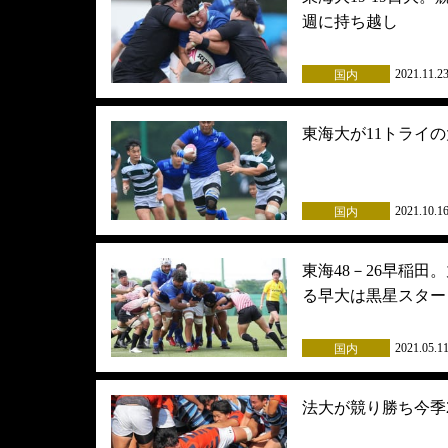
週に持ち越し
2021.11.2
国内
東海大が11トライ
2021.10.1
国内
東海48－26早稲
る早大は黒星スター
2021.05.1
国内
法大が競り勝ち今季