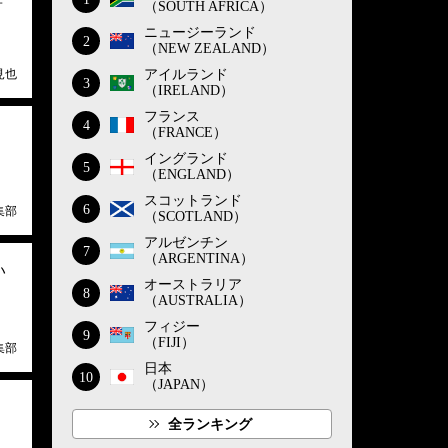
（SOUTH AFRICA）
ニュージーランド
2
（NEW ZEALAND）
見也
アイルランド
3
（IRELAND）
フランス
4
（FRANCE）
イングランド
5
（ENGLAND）
スコットランド
6
集部
（SCOTLAND）
アルゼンチン
7
（ARGENTINA）
い
オーストラリア
8
（AUSTRALIA）
フィジー
9
（FIJI）
集部
日本
10
（JAPAN）
全ランキング