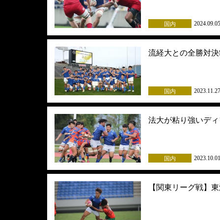
2024.09.0
国内
流経大との全勝対決
2023.11.2
国内
法大が粘り強いディ
2023.10.0
国内
【関東リーグ戦】東