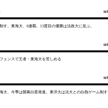
5
編
制す。東海大、6連覇。13度目の優勝は法政大に並ぶ。
7
編
フェンスで王者・東海大を苦しめる
1
編
海大、今季は開幕白星発進。東洋大は法大との白熱ゲーム制す