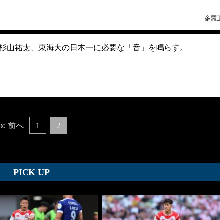
6
多羅
杉山祐太、東海大の日本一に必要な「音」を鳴らす。
1
≪ 前へ
1
2
PICK UP