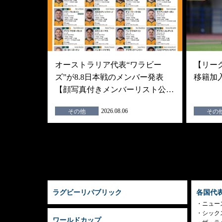
オーストラリア代表“ワラビー
【リーグ
ズ”が8.8日本戦のメンバー発表
移籍加
【顔写真付きメンバーリスト公…
2026.08.06
その他
その
ラグビーリパブリック
各国代
ニュー
シック
ワールドカップ