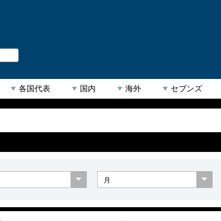
。
閉じる
各国代表
国内
海外
セブンズ
【人気キーワード】