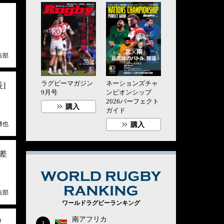
集部
ラグビーマガジン
ネーションズチャ
]
9月号
ンピオンシップ
2026パーフェクト
購入
ガイド
勝也
購入
差
WORLD RUG
集部
ワールドラグビーランキング
南アフリカ
翌
1