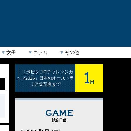
女子
コラム
その他
1
「リポビタンDチャレンジカ
ップ2026」日本vsオーストラ
日
リア＠花園まで
GAME
試合日程