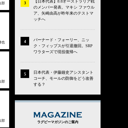
【日本代表】8.8オーストラリア戦
集部
のメンバー発表。マキシ ファウル
ア、矢崎由高が昨年来のテストマ
ッチへ
バーナード・フォーリー、ニッ
勝也
ク・フィップスが引退撤回。SRP
ワラターズで現役復帰へ
日本代表・伊藤鐘史アシスタント
コーチ、モールの防御をどう改善
集部
する？
MAGAZINE
集部
ラグビーマガジンのご案内