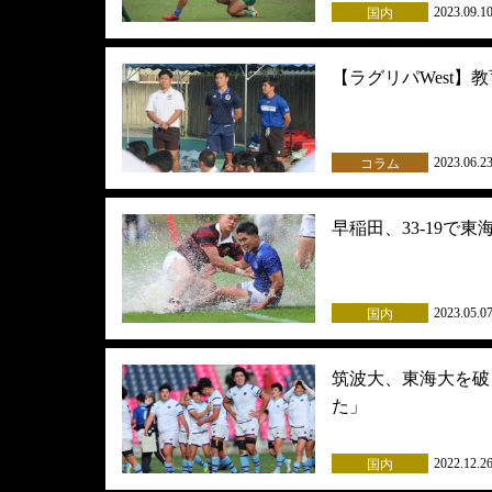
2023.09.1
国内
【ラグリパWest】
2023.06.2
コラム
早稲田、33-19で東
2023.05.0
国内
筑波大、東海大を破
た」
2022.12.2
国内