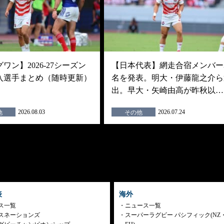
ワン】2026-27シーズン
【日本代表】網走合宿メンバー3
入選手まとめ（随時更新）
名を発表。明大・伊藤龍之介ら
出。早大・矢崎由高が昨秋以…
2026.08.03
2026.07.24
他
その他
表
海外
ス一覧
ニュース一覧
スネーションズ
スーパーラグビー パシフィック(NZ