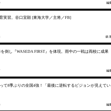
0
編
教育実習。谷口宜顕 [東海大学／主将／FB]
3
鎮 
海を倒し『WASEDA FIRST』を体現。雨中の一戦は両校に成果
7
編
って8季ぶりの全国4強！「最後に逆転するビジョンが見えてい
6
編