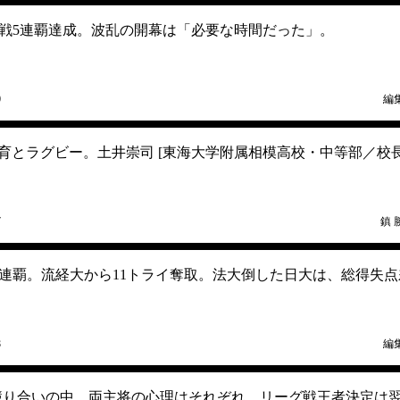
戦5連覇達成。波乱の開幕は「必要な時間だった」。
0
編
教育とラグビー。土井崇司 [東海大学附属相模高校・中等部／校長
7
鎮 
連覇。流経大から11トライ奪取。法大倒した日大は、総得失点
8
編
大。競り合いの中、両主将の心理はそれぞれ。リーグ戦王者決定は