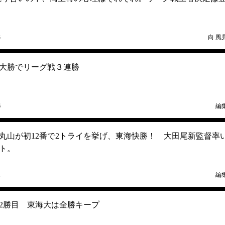
3
向 風
の大勝でリーグ戦３連勝
6
編
田。丸山が初12番で2トライを挙げ、東海快勝！ 大田尾新監督率
ト。
1
編
2勝目 東海大は全勝キープ