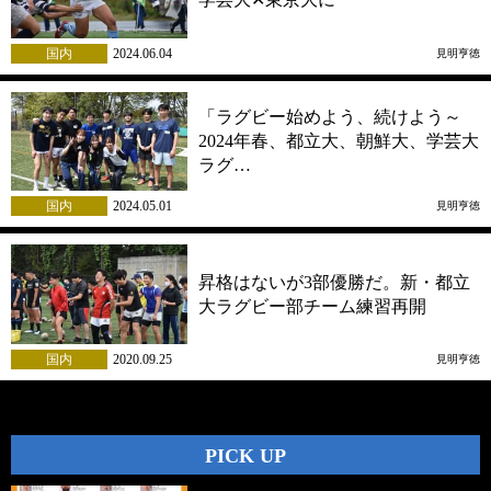
国内
2024.06.04
見明亨徳
「ラグビー始めよう、続けよう～
2024年春、都立大、朝鮮大、学芸大
ラグ…
国内
2024.05.01
見明亨徳
昇格はないが3部優勝だ。新・都立
大ラグビー部チーム練習再開
国内
2020.09.25
見明亨徳
PICK UP