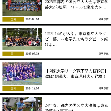
2025年都内の国公立大大会は東京学
芸大が3連覇。41－36で東京大を…
国内
2025.06.10
見明亨徳
1年生14名が入部。東京都立大ラグ
ビー部、～進学先でもラグビーを続
けよ…
国内
2025.05.02
見明亨徳
【関東大学リーグ戦下部入替戦②】
3部に駒澤大、東京理科大が昇格！
国内
2024.12.10
見明亨徳
24年春、都内の国公立大決勝は東京
学芸大✕東京大に