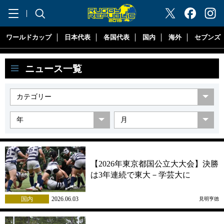
"ラグビーリパブリック"
ワールドカップ
日本代表
各国代表
国内
海外
セブンズ
ニュース一覧
【2026年東京都国公立大大会】決勝
は3年連続で東大－学芸大に
国内
2026.06.03
見明亨徳