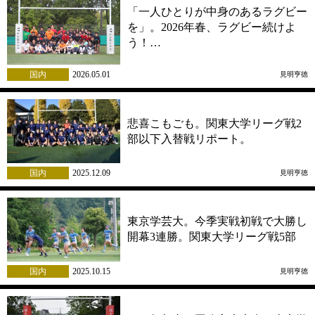
「一人ひとりが中身のあるラグビー
を」。2026年春、ラグビー続けよ
う！…
国内
2026.05.01
見明亨徳
悲喜こもごも。関東大学リーグ戦2
部以下入替戦リポート。
国内
2025.12.09
見明亨徳
東京学芸大。今季実戦初戦で大勝し
開幕3連勝。関東大学リーグ戦5部
国内
2025.10.15
見明亨徳