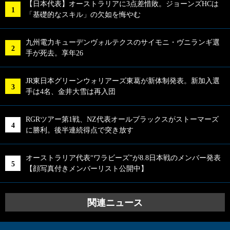
【日本代表】オーストラリアに3点差惜敗。ジョーンズHCは
「基礎的なスキル」の欠如を悔やむ
九州電力キューデンヴォルテクスのサイモニ・ヴニランギ選
手が死去。享年26
JR東日本グリーンウォリアーズ東葛が新体制発表。新加入選
手は4名、金井大雪は再入団
RGRツアー第1戦、NZ代表オールブラックスがストーマーズ
に勝利。後半連続得点で突き放す
オーストラリア代表“ワラビーズ”が8.8日本戦のメンバー発表
【顔写真付きメンバーリスト公開中】
関連ニュース