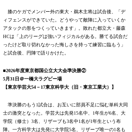
膝のケガでメンバー外の東大・鵜木主将は試合後、「デ
ィフェンスができていた。どうやって敵陣に入っていくか
アタックの形をつくっていきます」。敗れた都立大・藤森
HCは「上のリーグは強いフィジカルがある。勝てる試合だ
ったけど取り切れなかった悔しさを持って練習に臨もう」
と試合後、円陣で語りかけた。
■2026年度東京都国公立大大会準決勝②
5月31日＠一橋大ラグビー場
【東京学芸大54－17東京科学大（旧・東京工業大）】
準決勝のもう1試合は、お互いに部員不足に悩む単科大同
士の激突となった。学芸大は先発15名中、1年生が6名、大
学院（修士）3名、リザーブも3名中1名が1年生という布
陣。一方科学大は先発に大学院5名、リザーブ唯一の1名も