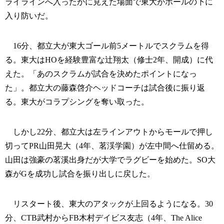
ライラインへ入ったかに見えた場面で東大がボールの下に
入り防いだ。
16分、都立大が東大ゴール前5メートルでスクラムを得
る。東大はHOを経験豊富な辻翔太（修士2年、開成）に代
えた。「あのスクラムが試合を決めたポイントになっ
た」。都立大の藤森啓介ヘッドコーチは試合後に振り返
る。東大がコラプシングを奪い取った。
しかし22分、都立大は左ラインアウトからモールで押し
切ってPR山田晃大（4年、茗渓学園）が左中間へ仕留める。
山田は強豪の茗溪出身だが大学でラグビーを始めた。SO大
森がGを成功し試合を振り出しに戻した。
リスタート後、東大のアタックが上回るようになる。30
分、CTB武村からFB木村デイビス友志（4年、The Alice