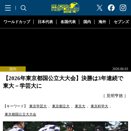
"ラグビーリパブリック"
ワールドカップ
日本代表
各国代表
国内
海外
セブンズ
国内
2026.06.03
【2026年東京都国公立大大会】決勝は3年連続で
東大－学芸大に
［ 見明亨徳 ］
【キーワード】
東京学芸大
,
東京都立大
,
東京大
,
東京科学大
,
東京都国公立大大会