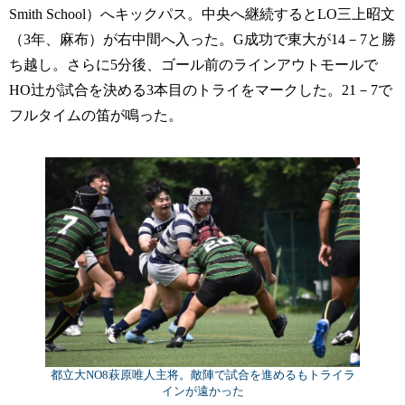
Smith School）へキックパス。中央へ継続するとLO三上昭文
（3年、麻布）が右中間へ入った。G成功で東大が14－7と勝
ち越し。さらに5分後、ゴール前のラインアウトモールで
HO辻が試合を決める3本目のトライをマークした。21－7で
フルタイムの笛が鳴った。
都立大NO8萩原唯人主将。敵陣で試合を進めるもトライラ
インが遠かった