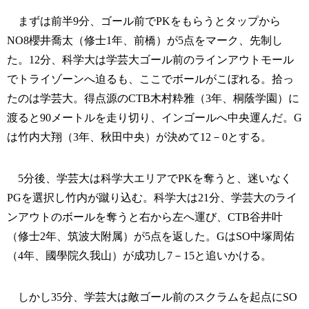
まずは前半9分、ゴール前でPKをもらうとタップから
NO8櫻井喬太（修士1年、前橋）が5点をマーク、先制し
た。12分、科学大は学芸大ゴール前のラインアウトモール
でトライゾーンへ迫るも、ここでボールがこぼれる。拾っ
たのは学芸大。得点源のCTB木村粋雅（3年、桐蔭学園）に
渡ると90メートルを走り切り、インゴールへ中央運んだ。G
は竹内大翔（3年、秋田中央）が決めて12－0とする。
5分後、学芸大は科学大エリアでPKを奪うと、迷いなく
PGを選択し竹内が蹴り込む。科学大は21分、学芸大のライ
ンアウトのボールを奪うと右から左へ運び、CTB谷井叶
（修士2年、筑波大附属）が5点を返した。GはSO中塚周佑
（4年、國學院久我山）が成功し7－15と追いかける。
しかし35分、学芸大は敵ゴール前のスクラムを起点にSO