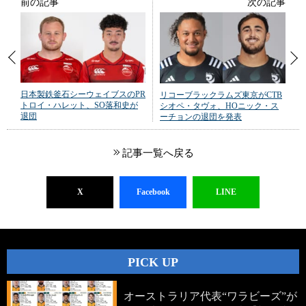
前の記事
次の記事
日本製鉄釜石シーウェイブスのPR
リコーブラックラムズ東京がCTB
トロイ・ハレット、SO落和史が
シオペ・タヴォ、HOニック・ス
退団
ーチョンの退団を発表
記事一覧へ戻る
X
Facebook
LINE
PICK UP
オーストラリア代表“ワラビーズ”が