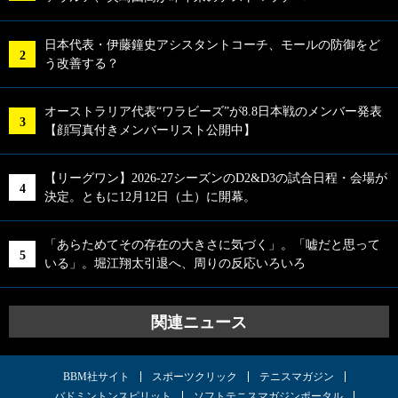
日本代表・伊藤鐘史アシスタントコーチ、モールの防御をど
う改善する？
オーストラリア代表“ワラビーズ”が8.8日本戦のメンバー発表
【顔写真付きメンバーリスト公開中】
【リーグワン】2026-27シーズンのD2&D3の試合日程・会場が
決定。ともに12月12日（土）に開幕。
「あらためてその存在の大きさに気づく」。「嘘だと思って
いる」。堀江翔太引退へ、周りの反応いろいろ
関連ニュース
BBM社サイト
スポーツクリック
テニスマガジン
バドミントンスピリット
ソフトテニスマガジンポータル