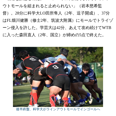
ウトモールを組まれると止められない」（岩本悠希監
督）。28分に科学大LO田所隼人（2年、逗子開成）、37分
はFL畑川健勝（修士2年、筑波大附属）にモールでトライゾ
ーン侵入を許した。学芸大は42分、あえて攻め続けてWTB
に入った森田直人（2年、国立）が締めの5点で終えた。
後半終盤、科学大がラインアウトモールでインゴールへ