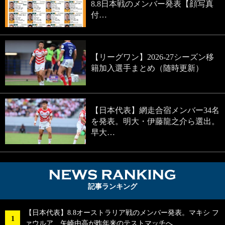
8.8日本戦のメンバー発表【顔写真
付…
【リーグワン】2026-27シーズン移
籍加入選手まとめ（随時更新）
【日本代表】網走合宿メンバー34名
を発表。明大・伊藤龍之介ら選出。
早大…
NEWS RA
記事ランキング
【日本代表】8.8オーストラリア戦のメンバー発表。マキシ フ
ァウルア、矢崎由高が昨年来のテストマッチへ