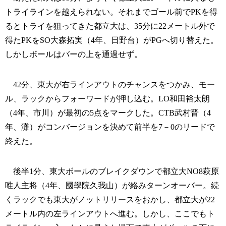
トライラインを越えられない。それまでゴール前でPKを得
るとトライを狙ってきた都立大は、35分に22メートル外で
得たPKをSO大森拓実（4年、日野台）がPGへ切り替えた。
しかしボールはバーの上を通過せず。
42分、東大が右ラインアウトのチャンスをつかみ、モー
ル、ラックからフォーワードが押し込む。LO和田裕太朗
（4年、市川）が最初の5点をマークした。CTB武村晋（4
年、灘）がコンバージョンを決めて前半を7－0のリードで
終えた。
後半1分、東大ボールのブレイクダウンで都立大NO8萩原
唯人主将（4年、國學院久我山）が絡みターンオーバー。続
くラックでも東大がノットリリースをおかし、都立大が22
メートル内の左ラインアウトへ進む。しかし、ここでもト