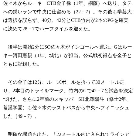
佐々木からルーキーCTB金子禄（1年、桐蔭）へ送り、タテ
への鋭いランで中央に仕留める（22－7）。その後も学芸大
は選択を誤らず、40分、42分とCTB竹内が2本のPGを確実
に決めて28－7でハーフタイムを迎えた。
後半は開始2分にSO佐々木がインゴールへ運ぶ。Gはルー
キー河田憲親（1年、城北）が担当。公式戦初得点を金子と
ともに記録した。
その金子は12分、ルーズボールを拾って30メートル走
り、2本目のトライをマーク。竹内のGで42－7と試合を決定
づけた。さらに2年前のスキッパーSH北澤陽斗（修士2年、
茗溪学園）も佐々木のラストパスから中央へフィニッシュ
した（49－7）。
明確な課題も出た。「22メートル内に入られてラインア