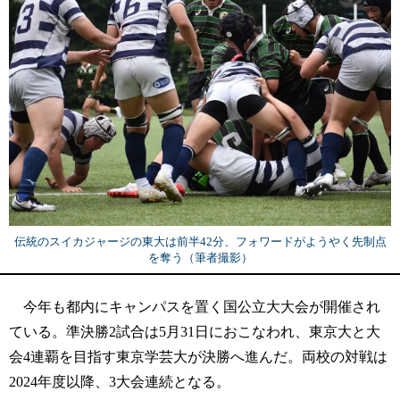
伝統のスイカジャージの東大は前半42分、フォワードがようやく先制点
を奪う（筆者撮影）
今年も都内にキャンパスを置く国公立大大会が開催され
ている。準決勝2試合は5月31日におこなわれ、東京大と大
会4連覇を目指す東京学芸大が決勝へ進んだ。両校の対戦は
2024年度以降、3大会連続となる。