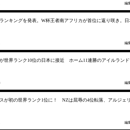
1
編
世界ランキングを発表。W杯王者南アフリカが首位に返り咲き。日
1
編
が世界ランク10位の日本に接近 ホーム11連勝のアイルランド
6
編
スが初の世界ランク1位に！ NZは屈辱の4位転落、アルジェ
1
編