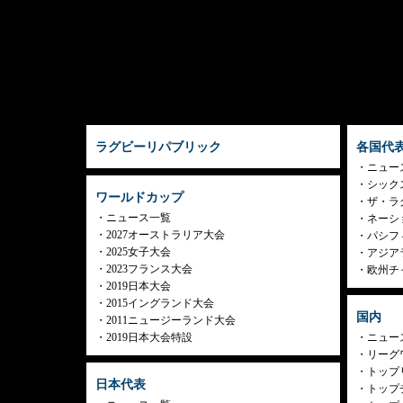
ラグビーリパブリック
各国代
ニュー
シック
ワールドカップ
ザ・ラ
ニュース一覧
ネーシ
2027オーストラリア大会
パシフ
2025女子大会
アジア
2023フランス大会
欧州チ
2019日本大会
2015イングランド大会
国内
2011ニュージーランド大会
2019日本大会特設
ニュー
リーグ
トップリ
日本代表
トップチ