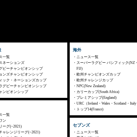
表
海外
ス一覧
ニュース一覧
スネーションズ
スーパーラグビー パシフィック(NZ
グビーチャンピオンシップ
FIJ)
ョンズチャンピオンシップ
欧州チャンピオンズカップ
ィック・ネーションズカップ
欧州チャレンジカップ
ラグビーチャンピオンシップ
NPC(New Zealand)
ャンピオンシップ
カリーカップ(South Africa)
プレミアシップ(England)
URC（Ireland・Wales・Scotland・Ita
トップ14(France)
ス一覧
ワン
セブンズ
ーグ(~2021)
ャレンジリーグ(~2021)
ニュース一覧