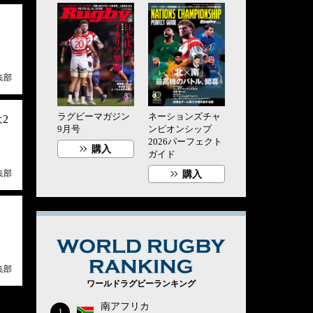
集部
ラグビーマガジン
ネーションズチャ
2
9月号
ンピオンシップ
2026パーフェクト
購入
ガイド
集部
購入
ス
WORLD RUG
集部
ワールドラグビーランキング
南アフリカ
1