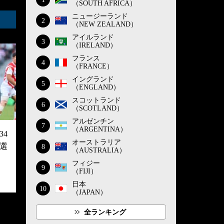
（SOUTH AFRICA）
ニュージーランド
2
（NEW ZEALAND）
アイルランド
3
（IRELAND）
フランス
4
（FRANCE）
イングランド
5
（ENGLAND）
スコットランド
6
（SCOTLAND）
アルゼンチン
7
（ARGENTINA）
4
オーストラリア
選
8
（AUSTRALIA）
フィジー
9
（FIJI）
日本
10
（JAPAN）
全ランキング