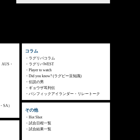
コラム
ラグリパコラム
・AUS・
ラグリパWEST
Player to watch
Did you know? (ラグビー豆知識)
伝説の男
ギョウザ耳列伝
パシフィックアイランダー・リレートーク
ly・SA）
その他
Hot Shot
試合日程一覧
試合結果一覧