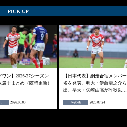
PICK UP
ワン】2026-27シーズン
【日本代表】網走合宿メンバー3
入選手まとめ（随時更新）
名を発表。明大・伊藤龍之介ら
出。早大・矢崎由高が昨秋以…
2026.08.03
2026.07.24
他
その他