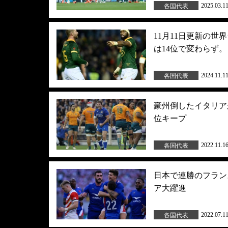
2025.03.1
各国代表
11月11日更新の
は14位で変わらず。
2024.11.1
各国代表
豪州倒したイタリア
位キープ
2022.11.1
各国代表
日本で連勝のフラン
ア大躍進
2022.07.1
各国代表