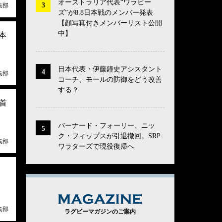
オーストラリア代表“ワラビー
集部
ズ”が8.8日本戦のメンバー発表
【顔写真付きメンバーリスト公開
中】
本
日本代表・伊藤鐘史アシスタント
集部
コーチ、モールの防御をどう改善
する？
首
バーナード・フォーリー、ニッ
ク・フィップスが引退撤回。SRP
集部
ワラターズで現役復帰へ
リ
MAGAZINE
集部
ラグビーマガジンのご案内