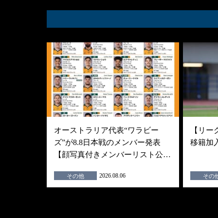
オーストラリア代表“ワラビー
【リーグ
ズ”が8.8日本戦のメンバー発表
移籍加
【顔写真付きメンバーリスト公…
2026.08.06
その他
その