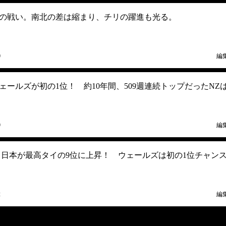
の戦い。南北の差は縮まり、チリの躍進も光る。
0
編
ールズが初の1位！ 約10年間、509週連続トップだったNZは
9
編
 日本が最高タイの9位に上昇！ ウェールズは初の1位チャン
2
編