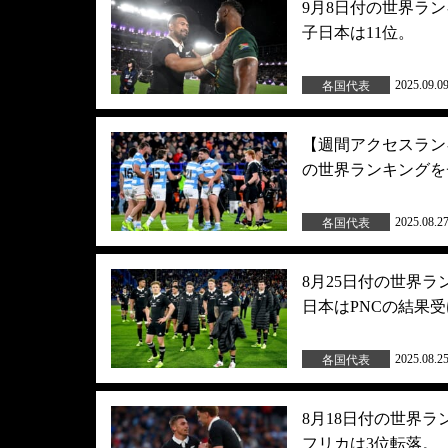
9月8日付の世界ラ
子日本は11位。
2025.09.0
各国代表
【週間アクセスランキ
の世界ランキングを
2025.08.2
各国代表
8月25日付の世界
日本はPNCの結果
2025.08.2
各国代表
8月18日付の世界
フリカは3位転落。