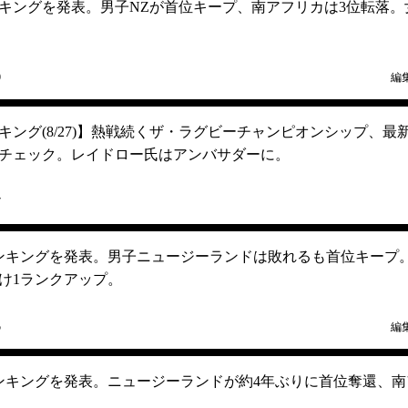
ンキングを発表。男子NZが首位キープ、南アフリカは3位転落。
9
編
ング(8/27)】熱戦続くザ・ラグビーチャンピオンシップ、最
チェック。レイドロー氏はアンバサダーに。
7
ランキングを発表。男子ニュージーランドは敗れるも首位キープ
受け1ランクアップ。
5
編
ランキングを発表。ニュージーランドが約4年ぶりに首位奪還、南