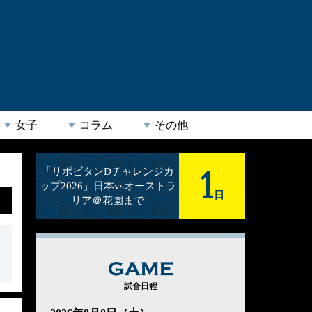
女子
コラム
その他
1
「リポビタンDチャレンジカ
ップ2026」日本vsオーストラ
日
リア＠花園まで
GAME
試合日程