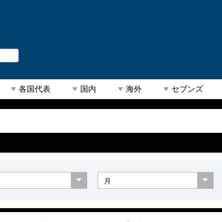
。
閉じる
各国代表
国内
海外
セブンズ
【人気キーワード】