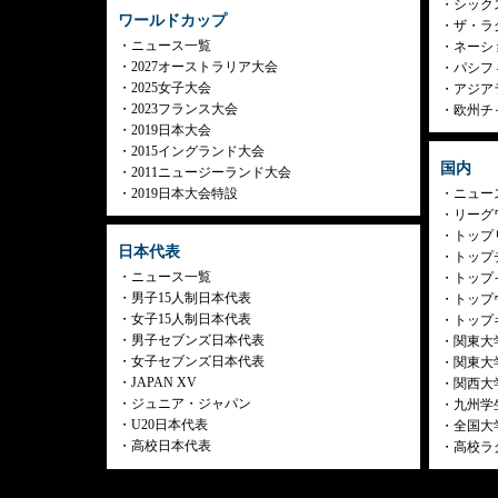
シック
ワールドカップ
ザ・ラ
ニュース一覧
ネーシ
2027オーストラリア大会
パシフ
2025女子大会
アジア
2023フランス大会
欧州チ
2019日本大会
2015イングランド大会
国内
2011ニュージーランド大会
2019日本大会特設
ニュー
リーグ
トップリ
日本代表
トップチ
ニュース一覧
トップイ
男子15人制日本代表
トップ
女子15人制日本代表
トップ
男子セブンズ日本代表
関東大
女子セブンズ日本代表
関東大
JAPAN XV
関西大
ジュニア・ジャパン
九州学
U20日本代表
全国大
高校日本代表
高校ラ