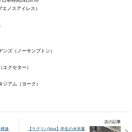
日本時間24日6:10
ブエノスアイレス）
ル
デンズ（ノーサンプトン）
（エクセター）
タジアム（ヨーク）
次の記事
目標達
【ラグリパWest】学生の水先案