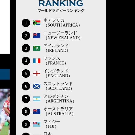
ワールドラグビーランキング
南アフリカ
1
（SOUTH AFRICA）
ニュージーランド
2
（NEW ZEALAND）
アイルランド
3
（IRELAND）
フランス
4
（FRANCE）
イングランド
5
（ENGLAND）
スコットランド
6
（SCOTLAND）
アルゼンチン
7
（ARGENTINA）
オーストラリア
8
（AUSTRALIA）
フィジー
9
（FIJI）
日本