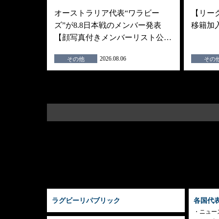
オーストラリア代表“ワラビー
【リーグ
ズ”が8.8日本戦のメンバー発表
移籍加
【顔写真付きメンバーリスト公…
2026.08.06
その他
その
ラグビーリパブリック
各国代
ニュー