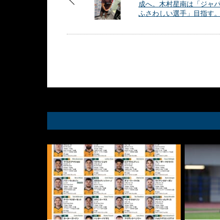
成へ。木村星南は「ジャ
ふさわしい選手」目指す