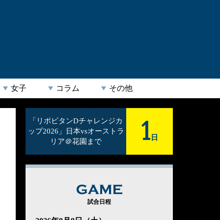
女子
コラム
その他
1
「リポビタンDチャレンジカ
ップ2026」日本vsオーストラ
日
リア＠花園まで
GAME
試合日程