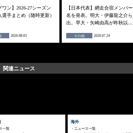
ワン】2026-27シーズン
【日本代表】網走合宿メンバー3
入選手まとめ（随時更新）
名を発表。明大・伊藤龍之介ら
出。早大・矢崎由高が昨秋以…
2026.08.03
2026.07.24
他
その他
関連ニュース
表
海外
ス一覧
ニュース一覧