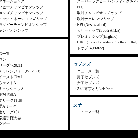
スネーションズ
スーパーラグビー パシフィック(NZ
グビーチャンピオンシップ
FIJ)
ョンズチャンピオンシップ
欧州チャンピオンズカップ
ィック・ネーションズカップ
欧州チャレンジカップ
ラグビーチャンピオンシップ
NPC(New Zealand)
ャンピオンシップ
カリーカップ(South Africa)
プレミアシップ(England)
URC（Ireland・Wales・Scotland・Ita
トップ14(France)
ス一覧
ワン
セブンズ
ーグ(~2021)
ャレンジリーグ(~2021)
ニュース一覧
ースト Div.1
男子セブンズ
ウェストA
女子セブンズ
キュウシュウA
2020東京オリンピック
学対抗戦A
学リーグ戦1部
女子
学Aリーグ
ニュース一覧
生リーグ1部
学選手権大会
グビー