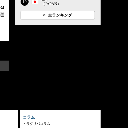
10
（JAPAN）
4
選
全ランキング
コラム
ラグリパコラム