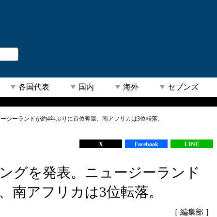
。
閉じる
各国代表
国内
海外
セブンズ
ュージーランドが約4年ぶりに首位奪還、南アフリカは3位転落。
【人気キーワード】
X
Facebook
LINE
キングを発表。ニュージーランド
、南アフリカは3位転落。
［ 編集部 ］