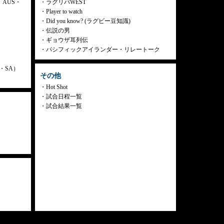
・AUS・
ラグリパWEST
Player to watch
Did you know? (ラグビー豆知識)
伝説の男
ギョウザ耳列伝
パシフィックアイランダー・リレートーク
ly・SA）
その他
Hot Shot
試合日程一覧
試合結果一覧