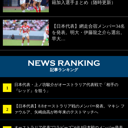
籍加入選手まとめ（随時更新）
【日本代表】網走合宿メンバー34名
を発表。明大・伊藤龍之介ら選出。
早大…
NEWS RA
記事ランキング
日本代表・上ノ坊駿介がオーストラリア代表戦で「相手の
『レッド』を狙う」
【日本代表】8.8オーストラリア戦のメンバー発表。マキシ フ
ァウルア、矢崎由高が昨年来のテストマッチへ
オーストラリア代表“ワラビーズ”が8.8日本戦のメンバー発表