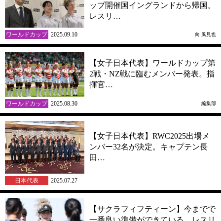
ップ開催国イングランドから帰国。
レスリ…
ワールドカップ
2025.09.10
向 風見也
【女子日本代表】ワールドカップ第
2戦・NZ戦に臨むメンバー発表。指
揮官…
ワールドカップ
2025.08.30
編集部
【女子日本代表】RWC2025出場メ
ンバー32名が決定。キャプテン長
田…
日本代表
2025.07.27
【サクラフィフティーン】今までで
一番良い準備ができている。レスリ