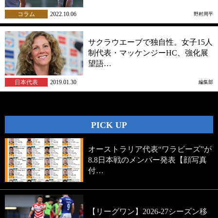
コラム
2022.10.06
野村周平
サクラウエーブで独自性。女子15人
制代表・マッケンジーHC、強化展
望語…
日本代表
2019.01.30
編集部
PICK UP
オーストラリア代表“ワラビーズ”が
8.8日本戦のメンバー発表【顔写真
付…
【リーグワン】2026-27シーズン移