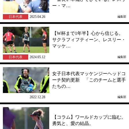
ー・マ…
日本代表
2025.04.26
編集部
【W杯まで1年半】心から信じる。
サクラフィフティーン、レスリー・
マッケ…
日本代表
2024.05.12
編集部
女子日本代表マッケンジーヘッドコ
ーチ契約更新 「このチームと選手
たちの…
女子
2022.12.28
編集部
【コラム】ワールドカップに臨む。
勇気と、愛の結晶。