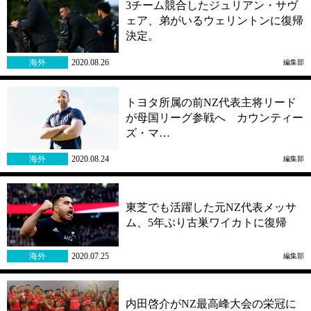
3チーム競合したジュリアン・サヴ
ェア、弟がいるウェリントンに復帰
決定。
海外
2020.08.26
編集部
トヨタ所属の前NZ代表主将リード
が母国リーグ参戦へ カウンティー
ズ・マ…
海外
2020.08.24
編集部
東芝でも活躍した元NZ代表メッサ
ム、5年ぶり古巣ワイカトに復帰
海外
2020.07.25
編集部
内田啓介がNZ最高峰大会の栄冠に