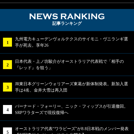
NEWS RA
記事ランキング
九州電力キューデンヴォルテクスのサイモニ・ヴニランギ選
手が死去。享年26
日本代表・上ノ坊駿介がオーストラリア代表戦で「相手の
『レッド』を狙う」
JR東日本グリーンウォリアーズ東葛が新体制発表。新加入選
手は4名、金井大雪は再入団
バーナード・フォーリー、ニック・フィップスが引退撤回。
SRPワラターズで現役復帰へ
オーストラリア代表“ワラビーズ”が8.8日本戦のメンバー発表