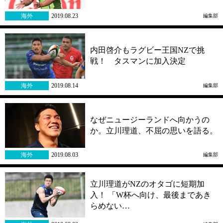
海外
2019.08.23
編集部
内田啓介もラグビー王国NZで挑
戦！ タスマンに加入決定
海外
2019.08.14
編集部
なぜニュージーランドへ向かうの
か。立川理道、不屈の思いを語る。
海外
2019.08.03
編集部
立川理道がNZのオタゴに短期加
入！ 「W杯へ向け、最後まであき
らめない…