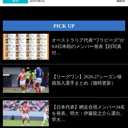
海外
2019.08.02
編集部
PICK UP
オーストラリア代表“ワラビーズ”が
8.8日本戦のメンバー発表【顔写真
付…
【リーグワン】2026-27シーズン移
籍加入選手まとめ（随時更新）
【日本代表】網走合宿メンバー34名
を発表。明大・伊藤龍之介ら選出。
早大…