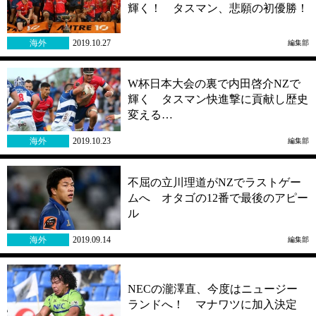
輝く！ タスマン、悲願の初優勝！
海外
2019.10.27
編集部
W杯日本大会の裏で内田啓介NZで
輝く タスマン快進撃に貢献し歴史
変える…
海外
2019.10.23
編集部
不屈の立川理道がNZでラストゲー
ムへ オタゴの12番で最後のアピー
ル
海外
2019.09.14
編集部
NECの瀧澤直、今度はニュージー
ランドへ！ マナワツに加入決定