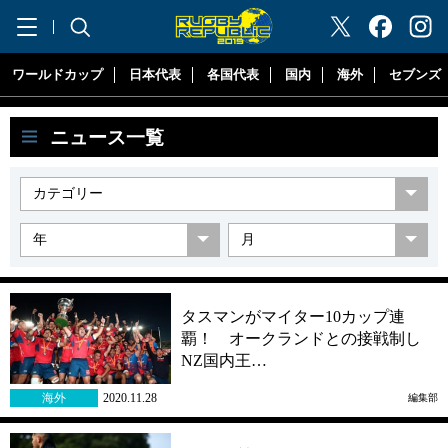
"ラグビーリパブリック"
ワールドカップ
日本代表
各国代表
国内
海外
セブンズ
ニュース一覧
タスマンがマイター10カップ連
覇！ オークランドとの接戦制し
NZ国内王…
海外
2020.11.28
編集部