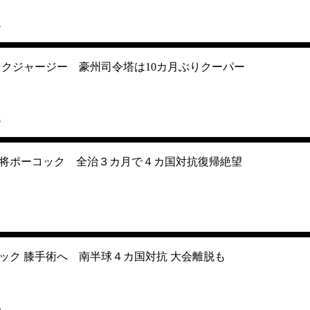
4
ックジャージー 豪州司令塔は10カ月ぶりクーパー
3
将ポーコック 全治３カ月で４カ国対抗復帰絶望
1
ック 膝手術へ 南半球４カ国対抗 大会離脱も