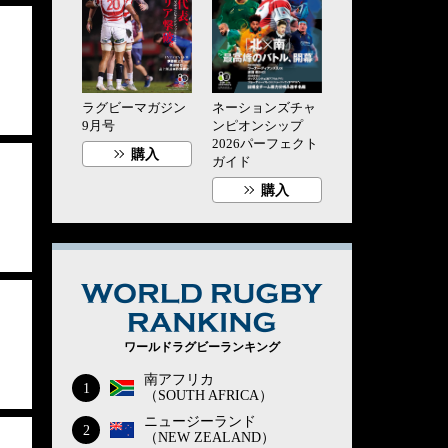
ラグビーマガジン
ネーションズチャ
9月号
ンピオンシップ
2026パーフェクト
購入
ガイド
購入
WORLD RUG
ワールドラグビーランキング
南アフリカ
1
（SOUTH AFRICA）
ニュージーランド
2
（NEW ZEALAND）