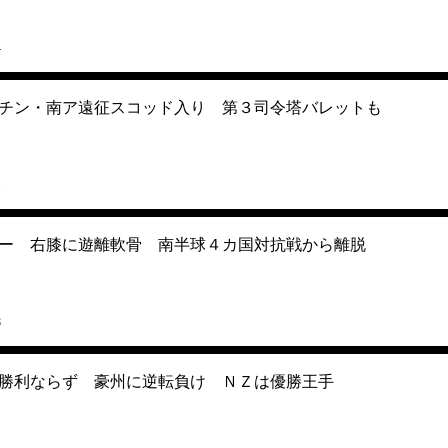
4
チン・南ア遠征スコッド入り 第３司令塔バレットも
1
ー 右膝に遊離軟骨 南半球４カ国対抗戦から離脱
8
勝利ならず 豪州に逆転負け ＮＺは優勝王手