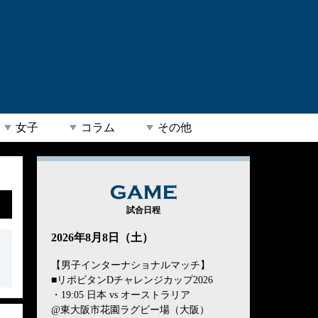
女子
コラム
その他
GAME
試合日程
2026年8月8日（土）
【男子インターナショナルマッチ】
■リポビタンDチャレンジカップ2026
・19:05 日本 vs オーストラリア
@東大阪市花園ラグビー場（大阪）