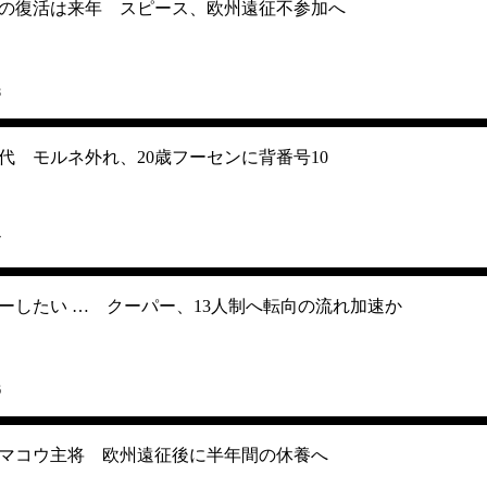
の復活は来年 スピース、欧州遠征不参加へ
8
代 モルネ外れ、20歳フーセンに背番号10
7
ーしたい … クーパー、13人制へ転向の流れ加速か
6
マコウ主将 欧州遠征後に半年間の休養へ