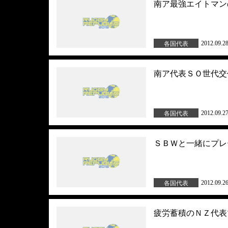
南ア最強エイトマン
2012.09.2
各国代表
南ア代表ＳＯ世代交
2012.09.2
各国代表
ＳＢＷと一緒にプレ
2012.09.2
各国代表
疲労蓄積のＮＺ代表