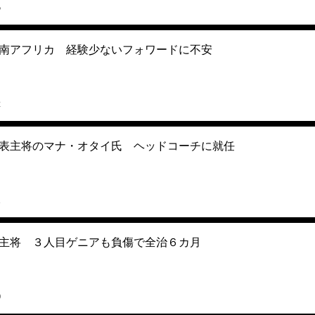
5
南アフリカ 経験少ないフォワードに不安
2
ガ代表主将のマナ・オタイ氏 ヘッドコーチに就任
1
主将 ３人目ゲニアも負傷で全治６カ月
0