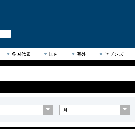
。
閉じる
各国代表
国内
海外
セブンズ
【人気キーワード】