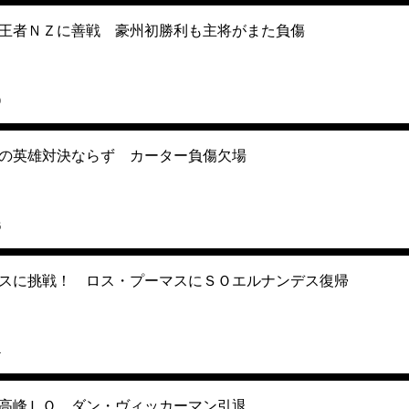
王者ＮＺに善戦 豪州初勝利も主将がまた負傷
9
の英雄対決ならず カーター負傷欠場
6
スに挑戦！ ロス・プーマスにＳＯエルナンデス復帰
4
高峰ＬＯ ダン・ヴィッカーマン引退