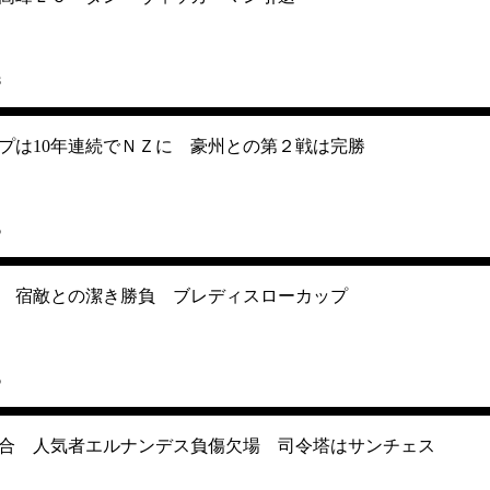
8
プは10年連続でＮＺに 豪州との第２戦は完勝
5
ow ？】 宿敵との潔き勝負 ブレディスローカップ
5
合 人気者エルナンデス負傷欠場 司令塔はサンチェス