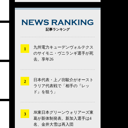
NEWS RANK
記事ランキング
九州電力キューデンヴォルテクス
のサイモニ・ヴニランギ選手が死
去。享年26
日本代表・上ノ坊駿介がオースト
ラリア代表戦で「相手の『レッ
ド』を狙う」
JR東日本グリーンウォリアーズ東
葛が新体制発表。新加入選手は4
名、金井大雪は再入団