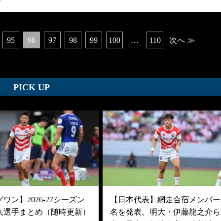
0
95
96
97
98
99
100
…
110
次へ ≫
PICK UP
ワン】2026-27シーズン
【日本代表】網走合宿メンバー3
入選手まとめ（随時更新）
名を発表。明大・伊藤龍之介ら