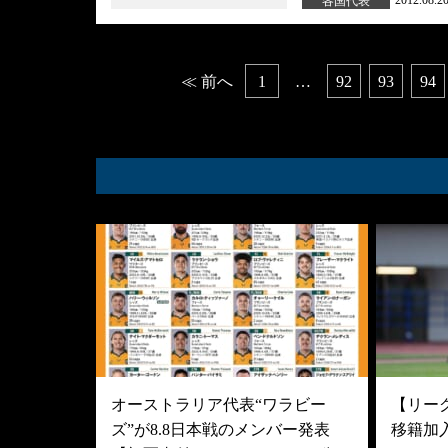
2012.08.2
各国代表
Posts
≪ 前へ
1
…
92
93
94
navigation
オーストラリア代表“ワラビー
【リーグ
ズ”が8.8日本戦のメンバー発表
移籍加