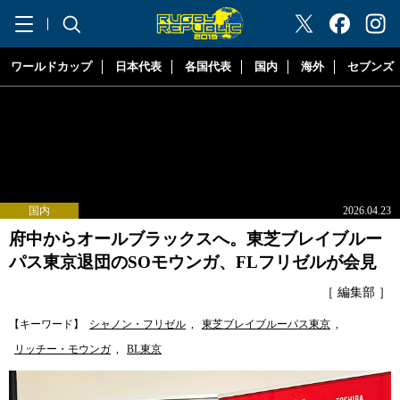
"ラグビーリパブリック"
ワールドカップ
日本代表
各国代表
国内
海外
セブンズ
国内
2026.04.23
府中からオールブラックスへ。東芝ブレイブルー
パス東京退団のSOモウンガ、FLフリゼルが会見
［ 編集部 ］
【キーワード】
シャノン・フリゼル
,
東芝ブレイブルーパス東京
,
リッチー・モウンガ
,
BL東京