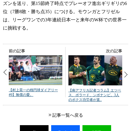
ズンを送り、第15節終了時点でプレーオフ進出ギリギリの6
位（7勝8敗・勝ち点35）につける。モウンガとフリゼル
は、リーグワンでの3年連続日本一と来年のW杯での世界一
に挑戦する。
前の記事
次の記事
【村上晃一の楕円球ダイアリー
【南アフリカ記者コラム】エツベ
#9】無償の愛。
ス、ポラード、ンボナンビ。3人
のボクス功労者が直..
記事一覧へ戻る