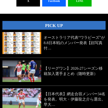
X
Facebook
LINE
PICK UP
オーストラリア代表“ワラビーズ”が
8.8日本戦のメンバー発表【顔写真
付…
【リーグワン】2026-27シーズン移
籍加入選手まとめ（随時更新）
【日本代表】網走合宿メンバー34名
を発表。明大・伊藤龍之介ら選出。
早大…