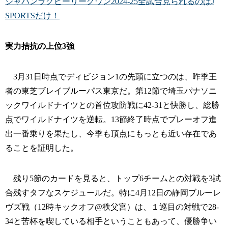
ジャパンラグビーリーグワン2024‐25全試合見られるのはJ
SPORTSだけ！
実力拮抗の上位3強
3月31日時点でディビジョン1の先頭に立つのは、昨季王
者の東芝ブレイブルーパス東京だ。第12節で埼玉パナソニ
ックワイルドナイツとの首位攻防戦に42-31と快勝し、総勝
点でワイルドナイツを逆転。13節終了時点でプレーオフ進
出一番乗りを果たし、今季も頂点にもっとも近い存在であ
ることを証明した。
残り5節のカードを見ると、トップ6チームとの対戦を3試
合残すタフなスケジュールだ。特に4月12日の静岡ブルーレ
ヴズ戦（12時キックオフ@秩父宮）は、１巡目の対戦で28-
34と苦杯を喫している相手ということもあって、優勝争い