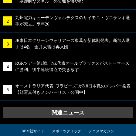
「基礎的なスキル」の欠如を悔やむ
九州電力キューデンヴォルテクスのサイモニ・ヴニランギ選
手が死去。享年26
JR東日本グリーンウォリアーズ東葛が新体制発表。新加入選
手は4名、金井大雪は再入団
RGRツアー第1戦、NZ代表オールブラックスがストーマーズ
に勝利。後半連続得点で突き放す
オーストラリア代表“ワラビーズ”が8.8日本戦のメンバー発表
【顔写真付きメンバーリスト公開中】
関連ニュース
BBM社サイト
スポーツクリック
テニスマガジン