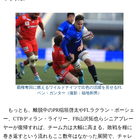
覇権奪回に燃えるワイルドナイツで出色の活躍を見せるFL
ベン・ガンター（撮影：福地和男）
もっとも、離脱中のPR稲垣啓太やFLラクラン・ボーシェ
ー、CTBディラン・ライリー、FB山沢拓也らシニアプレー
ヤーが復帰すれば、チーム力は大幅に高まる。敗戦を糧に
巻き返すという流れもここ数年はなかった展開で、チャレ