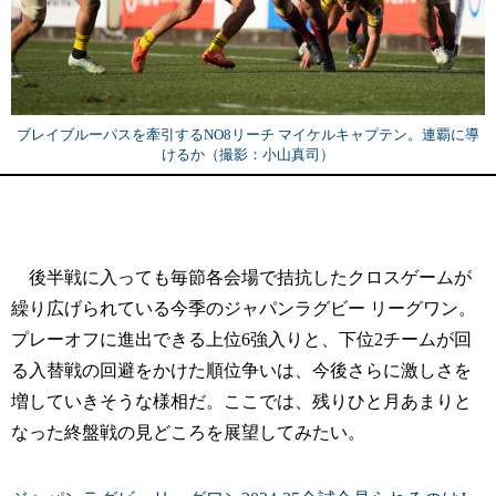
ブレイブルーパスを牽引するNO8リーチ マイケルキャプテン。連覇に導
けるか（撮影：小山真司）
後半戦に入っても毎節各会場で拮抗したクロスゲームが
繰り広げられている今季のジャパンラグビー リーグワン。
プレーオフに進出できる上位6強入りと、下位2チームが回
る入替戦の回避をかけた順位争いは、今後さらに激しさを
増していきそうな様相だ。ここでは、残りひと月あまりと
なった終盤戦の見どころを展望してみたい。