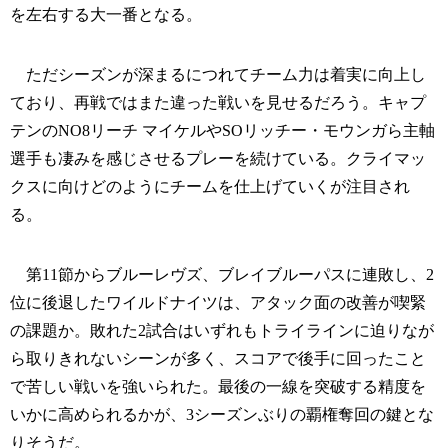
を左右する大一番となる。
ただシーズンが深まるにつれてチーム力は着実に向上し
ており、再戦ではまた違った戦いを見せるだろう。キャプ
テンのNO8リーチ マイケルやSOリッチー・モウンガら主軸
選手も凄みを感じさせるプレーを続けている。クライマッ
クスに向けどのようにチームを仕上げていくが注目され
る。
第11節からブルーレヴズ、ブレイブルーパスに連敗し、2
位に後退したワイルドナイツは、アタック面の改善が喫緊
の課題か。敗れた2試合はいずれもトライラインに迫りなが
ら取りきれないシーンが多く、スコアで後手に回ったこと
で苦しい戦いを強いられた。最後の一線を突破する精度を
いかに高められるかが、3シーズンぶりの覇権奪回の鍵とな
りそうだ。