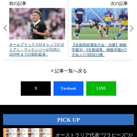
前の記事
次の記事
オールブラックス61キャップのダ
【全国高校選抜大会・決勝】桐蔭
ミアン・マッケンジーがNZRと
学園36－0京都成章。桐蔭学園が2
2029年までの契約延長..
大会ぶり5回目の優..
記事一覧へ戻る
X
Facebook
LINE
PICK UP
オーストラリア代表“ワラビーズ”が