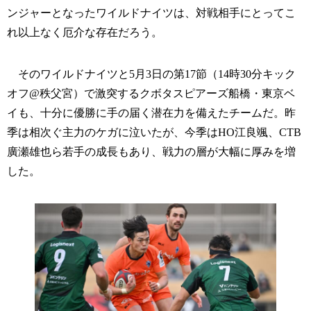
ンジャーとなったワイルドナイツは、対戦相手にとってこ
れ以上なく厄介な存在だろう。
そのワイルドナイツと5月3日の第17節（14時30分キック
オフ@秩父宮）で激突するクボタスピアーズ船橋・東京ベ
イも、十分に優勝に手の届く潜在力を備えたチームだ。昨
季は相次ぐ主力のケガに泣いたが、今季はHO江良颯、CTB
廣瀬雄也ら若手の成長もあり、戦力の層が大幅に厚みを増
した。