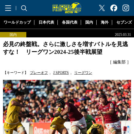
"ラグビーリパブリック"
ワールドカップ
日本代表
各国代表
国内
海外
セブンズ
国内
2025.03.31
必見の終盤戦。さらに激しさを増すバトルを見逃
すな！ リーグワン2024-25後半戦展望
［ 編集部 ］
【キーワード】
プレーオフ
,
J SPORTS
,
リーグワン