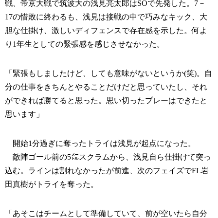
戦、帝京大戦で筑波大の浅見亮太郎はSOで先発した。7－
17の惜敗に終わるも、浅見は接戦の中で巧みなキック、大
胆な仕掛け、激しいディフェンスで存在感を示した。何よ
り1年生としての緊張感を感じさせなかった。
「緊張もしましたけど、しても意味がないというか(笑)。自
分の仕事をきちんとやることだけだと思っていたし、それ
ができれば勝てると思った。思い切ったプレーはできたと
思います」
開始1分過ぎに奪ったトライは浅見が起点になった。
敵陣ゴール前の5㍍スクラムから、浅見自ら仕掛けて突っ
込む。ラインは割れなかったが前進、次のフェイズでFL岩
田真樹がトライを奪った。
「あそこはチームとして準備していて、前が空いたら自分