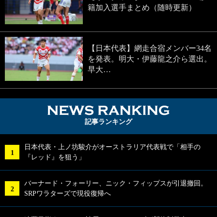
籍加入選手まとめ（随時更新）
【日本代表】網走合宿メンバー34名
を発表。明大・伊藤龍之介ら選出。
早大…
NEWS RA
記事ランキング
日本代表・上ノ坊駿介がオーストラリア代表戦で「相手の
『レッド』を狙う」
バーナード・フォーリー、ニック・フィップスが引退撤回。
SRPワラターズで現役復帰へ