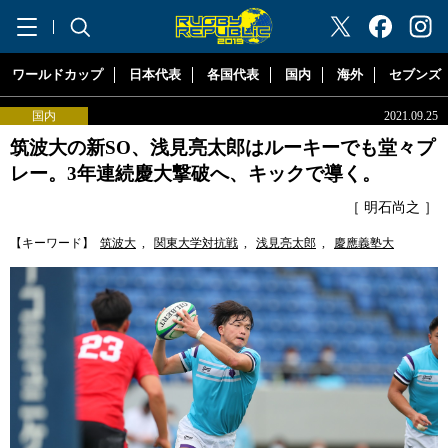
"ラグビーリパブリック"
ワールドカップ
日本代表
各国代表
国内
海外
セブンズ
国内
2021.09.25
筑波大の新SO、浅見亮太郎はルーキーでも堂々プ
レー。3年連続慶大撃破へ、キックで導く。
［ 明石尚之 ］
【キーワード】
筑波大
,
関東大学対抗戦
,
浅見亮太郎
,
慶應義塾大