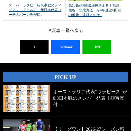
スーパーラグビー新規参戦のフィ
第101回花園出場校決まる！旭川
ジアン・ドゥルア、元日本代表コ
龍谷［北北海道］が4年連続6回目
ーチのバーン氏が指..
の優勝。遠軽との激..
記事一覧へ戻る
X
Facebook
LINE
PICK UP
オーストラリア代表“ワラビーズ”が
8.8日本戦のメンバー発表【顔写真
付…
【リーグワン】2026-27シーズン移