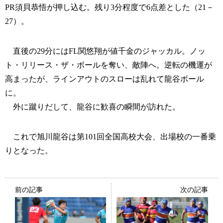
PR須貝恭悟が押し込む。残り3分程度で6点差とした（21－
27）。
直後の29分にはFL関悠翔が値千金のジャッカル。ノッ
ト・リリース・ザ・ボールを奪い、敵陣へ。逆転の機運が
高まったが、ラインアウトのスローは乱れて龍谷ボール
に。
外に蹴りだして、龍谷に歓喜の瞬間が訪れた。
これで旭川龍谷は第101回全国高校大会、出場校の一番乗
りとなった。
前の記事
次の記事