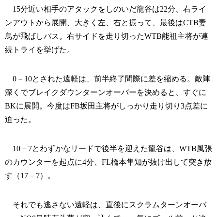
15分近い相手のアタックをしのいだ龍谷は22分、右ライ
ンアウトから展開、大きく左、右と振って、最後はCTB妻
鳥が飛ばしパス。右サイドを走り切ったWTB能祖主将が連
続トライを挙げた。
0－10とされた遠軽は、前半終了間際に差を縮める。敵陣
深くでブレイクダウンターンオーバーを決めると、すぐに
BKに展開。今度はFB坂田主将がしっかり走り切り3点差に
迫った。
10－7とわずかなリードで後半を迎えた龍谷は、WTB風張
のカウンターを起点に4分、FL橋本隼知が抜け出して突き放
す（17－7）。
それでも逃さない遠軽は、直後にスクラムターンオーバ