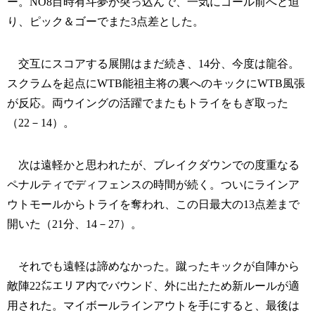
ー。NO8目時有斗夢が突っ込んで、一気にゴール前へと迫
り、ピック＆ゴーでまた3点差とした。
交互にスコアする展開はまだ続き、14分、今度は龍谷。
スクラムを起点にWTB能祖主将の裏へのキックにWTB風張
が反応。両ウイングの活躍でまたもトライをもぎ取った
（22－14）。
次は遠軽かと思われたが、ブレイクダウンでの度重なる
ペナルティでディフェンスの時間が続く。ついにラインア
ウトモールからトライを奪われ、この日最大の13点差まで
開いた（21分、14－27）。
それでも遠軽は諦めなかった。蹴ったキックが自陣から
敵陣22㍍エリア内でバウンド、外に出たため新ルールが適
用された。マイボールラインアウトを手にすると、最後は