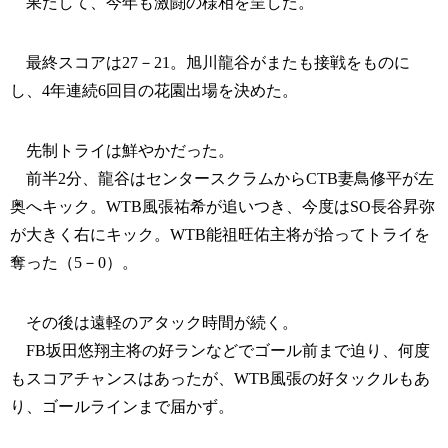
果たして、今年も激闘の様相を呈した。
最終スコアは27－21。旭川龍谷がまたも接戦をものに
し、4年連続6回目の花園出場を決めた。
先制トライは鮮やかだった。
前半2分、龍谷はセンタースクラムからCTB妻鳥修平が左
奥へキック。WTB風張祐希が追いつき、今度はSO長谷昇弥
が大きく右にキック。WTB能祖旺佑主将が拾ってトライを
奪った（5－0）。
その後は遠軽のアタック時間が続く。
FB坂田悠翔主将の好ランなどでゴール前まで迫り、何度
もスコアチャンスはあったが、WTB風張の好タックルもあ
り、ゴールラインまで届かず。