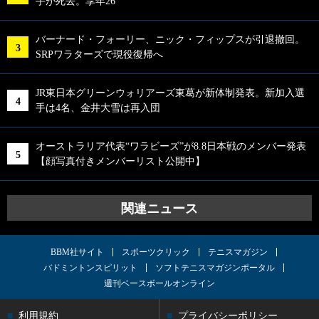
手が死去。享年26
バーナード・フォーリー、ニック・フィップスが引退撤回。
SRPワラターズで現役復帰へ
JR東日本グリーンウォリアーズ東葛が新体制発表。新加入選
手は4名、金井大雪は再入団
オーストラリア代表“ワラビーズ”が8.8日本戦のメンバー発表
【顔写真付きメンバーリスト公開中】
関連ニュース
BBM社サイト
スポーツクリック
テニスマガジン
バドミントンスピリット
ソフトテニスマガジンポータル
週刊ベースボールオンライン
利用規約
プライバシーポリシー