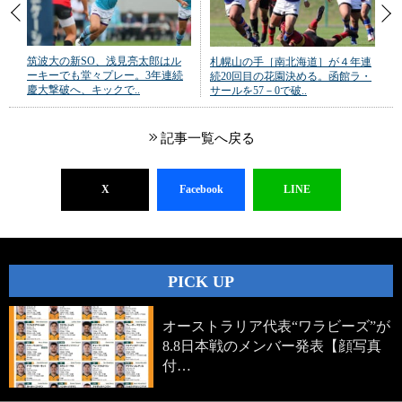
筑波大の新SO、浅見亮太郎はル
札幌山の手［南北海道］が４年連
ーキーでも堂々プレー。3年連続
続20回目の花園決める。函館ラ・
慶大撃破へ、キックで..
サールを57－0で破..
記事一覧へ戻る
X
Facebook
LINE
PICK UP
オーストラリア代表“ワラビーズ”が
8.8日本戦のメンバー発表【顔写真
付…