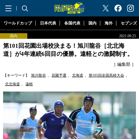
"ラグビーリパブリック"
ワールドカップ
日本代表
各国代表
国内
海外
セブンズ
国内
2021.09.25
第101回花園出場校決まる！旭川龍谷［北北海
道］が4年連続6回目の優勝。遠軽との激闘制す。
［ 編集部 ］
【キーワード】
旭川龍谷
,
花園予選
,
北海道
,
第101回全国高校大会
,
北北海道
,
遠軽