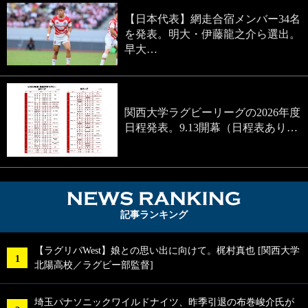
【日本代表】網走合宿メンバー34名
を発表。明大・伊藤龍之介ら選出。
早大…
関西大学ラグビーリーグの2026年度
日程発表。9.13開幕（日程表あり…
NEWS RA
記事ランキング
【ラグリパWest】娘との思い出に向けて。梶村真也 [関西大学
北陽高校／ラグビー部監督]
埼玉パナソニックワイルドナイツ、昨季引退の布巻峻介氏が