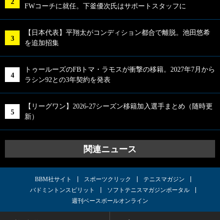
FWコーチに就任。下釜優次氏はサポートスタッフに
【日本代表】平翔太がコンディション都合で離脱。池田悠希
を追加招集
トゥールーズのFBトマ・ラモスが衝撃の移籍。2027年7月から
ラシン92との3年契約を発表
【リーグワン】2026-27シーズン移籍加入選手まとめ（随時更
新）
関連ニュース
BBM社サイト
スポーツクリック
テニスマガジン
バドミントンスピリット
ソフトテニスマガジンポータル
週刊ベースボールオンライン