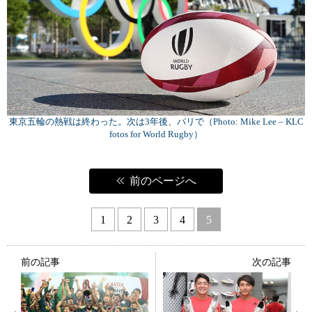
東京五輪の熱戦は終わった。次は3年後、パリで（Photo: Mike Lee – KLC
fotos for World Rugby）
前のページへ
1
2
3
4
5
前の記事
次の記事