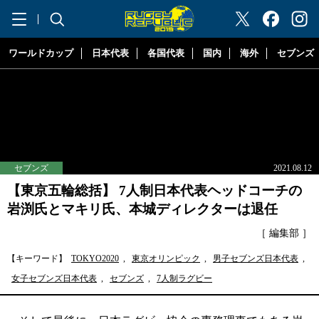
"ラグビーリパブリック"
ワールドカップ
日本代表
各国代表
国内
海外
セブンズ
セブンズ
2021.08.12
【東京五輪総括】 7人制日本代表ヘッドコーチの
岩渕氏とマキリ氏、本城ディレクターは退任
［ 編集部 ］
【キーワード】
TOKYO2020
,
東京オリンピック
,
男子セブンズ日本代表
,
女子セブンズ日本代表
,
セブンズ
,
7人制ラグビー