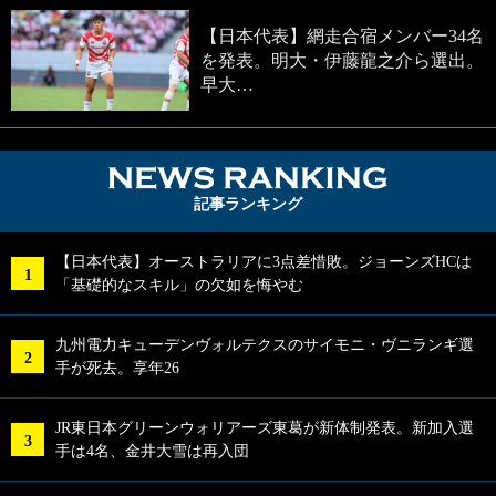
【日本代表】網走合宿メンバー34名
を発表。明大・伊藤龍之介ら選出。
早大…
NEWS RA
記事ランキング
【日本代表】オーストラリアに3点差惜敗。ジョーンズHCは
「基礎的なスキル」の欠如を悔やむ
九州電力キューデンヴォルテクスのサイモニ・ヴニランギ選
手が死去。享年26
JR東日本グリーンウォリアーズ東葛が新体制発表。新加入選
手は4名、金井大雪は再入団