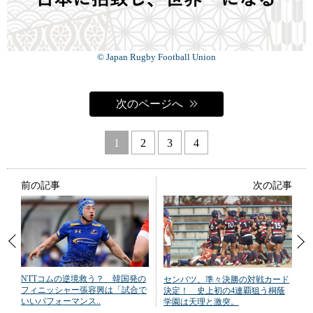
© Japan Rugby Football Union
次のページへ
1
2
3
4
前の記事
次の記事
NTTコムの逆境救う？ 韓国発の
センバツ、準々決勝の対戦カード
フィニッシャー張容興は「試合で
決定！ 史上初の4連覇狙う桐蔭
いいパフォーマンス..
学園は天理と激突。