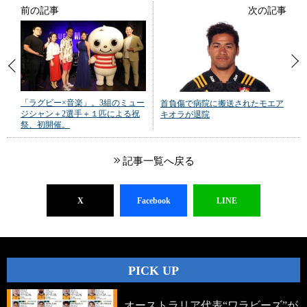
前の記事
次の記事
「ラグビー×音楽」。3組のミュー
首負傷で病院に搬送されたモエア
ジシャン＋2選手＋１匹による祝
キオラが退院
祭、初開催。
記事一覧へ戻る
X
Facebook
LINE
PICK UP
オーストラリア代表“ワラビーズ”が