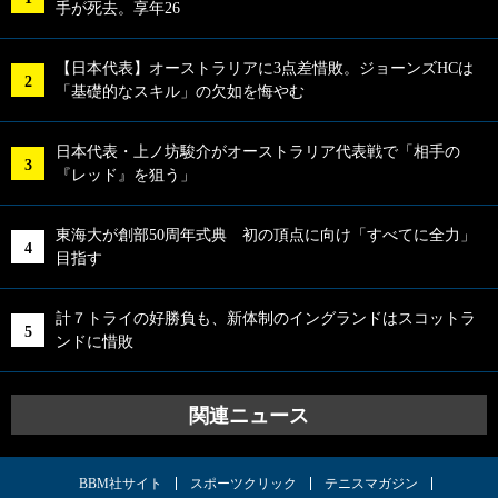
手が死去。享年26
【日本代表】オーストラリアに3点差惜敗。ジョーンズHCは
「基礎的なスキル」の欠如を悔やむ
日本代表・上ノ坊駿介がオーストラリア代表戦で「相手の
『レッド』を狙う」
東海大が創部50周年式典 初の頂点に向け「すべてに全力」
目指す
計７トライの好勝負も、新体制のイングランドはスコットラ
ンドに惜敗
関連ニュース
BBM社サイト
スポーツクリック
テニスマガジン