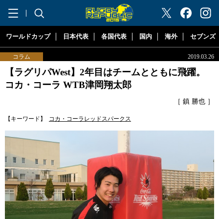
"ラグビーリパブリック"
ワールドカップ
日本代表
各国代表
国内
海外
セブンズ
コラム
2019.03.26
【ラグリパWest】2年目はチームとともに飛躍。
コカ・コーラ WTB津岡翔太郎
［ 鎮 勝也 ］
【キーワード】
コカ・コーラレッドスパークス