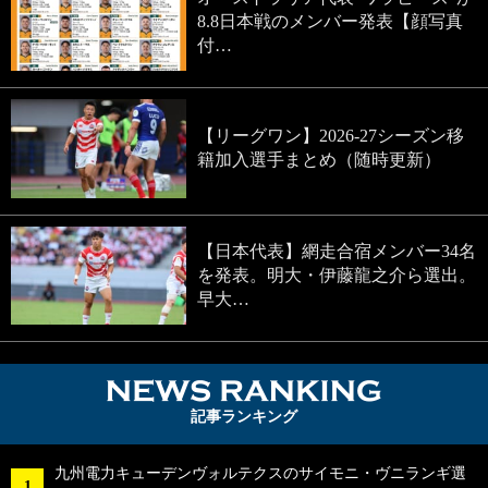
8.8日本戦のメンバー発表【顔写真
付…
【リーグワン】2026-27シーズン移
籍加入選手まとめ（随時更新）
【日本代表】網走合宿メンバー34名
を発表。明大・伊藤龍之介ら選出。
早大…
NEWS RA
記事ランキング
九州電力キューデンヴォルテクスのサイモニ・ヴニランギ選