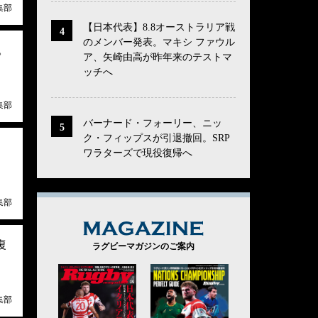
集部
【日本代表】8.8オーストラリア戦
のメンバー発表。マキシ ファウル
。
ア、矢崎由高が昨年来のテストマ
ッチへ
集部
バーナード・フォーリー、ニッ
ク・フィップスが引退撤回。SRP
・
ワラターズで現役復帰へ
集部
MAGAZINE
復
ラグビーマガジンのご案内
集部