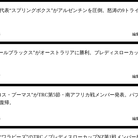
カ代表“スプリングボクス”がアルゼンチンを圧倒。怒涛の9トラ
8
編
“オールブラックス”がオーストラリアに勝利。ブレディスローカ
7
編
ロス・プーマス”がTRC第5節・南アフリカ戦メンバー発表。パ
復帰。
6
編
“ワラビーズ”のTRC／ブレディスローカップNZ第1戦メンバー