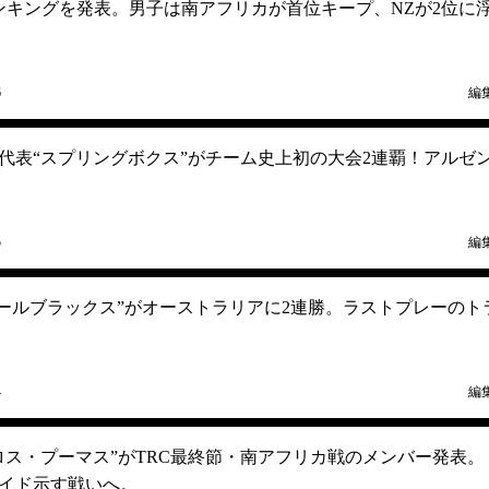
ランキングを発表。男子は南アフリカが首位キープ、NZが2位に
6
編
カ代表“スプリングボクス”がチーム史上初の大会2連覇！アルゼ
5
編
“オールブラックス”がオーストラリアに2連勝。ラストプレーのト
4
編
ロス・プーマス”がTRC最終節・南アフリカ戦のメンバー発表。
イド示す戦いへ。