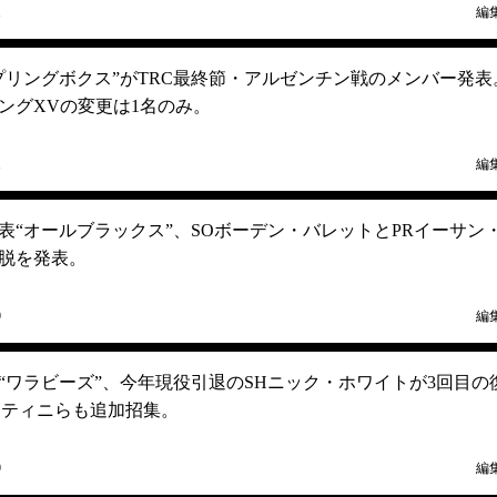
1
編
プリングボクス”がTRC最終節・アルゼンチン戦のメンバー発表
ングXVの変更は1名のみ。
1
編
表“オールブラックス”、SOボーデン・バレットとPRイーサン
脱を発表。
9
編
“ワラビーズ”、今年現役引退のSHニック・ホワイトが3回目の
レティニらも追加招集。
9
編