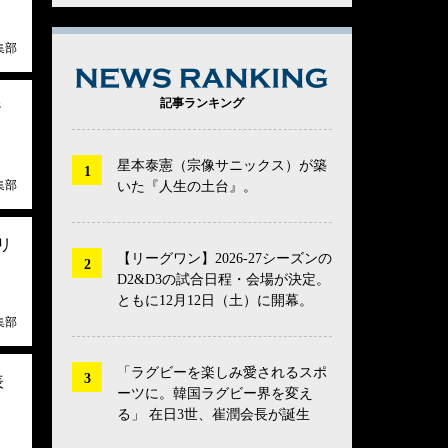
集部
NEWS RANK
記事ランキング
ジ
星本泰憲（宗像サニックス）が築
集部
いた『人生の土台』。
リ
【リーグワン】2026-27シーズンの
D2&D3の試合日程・会場が決定。
ともに12月12日（土）に開幕。
集部
「ラグビーを楽しみ愛されるスポ
表
ーツに。韓国ラグビー界を変え
る」 在日3世、崔潤会長が誕生