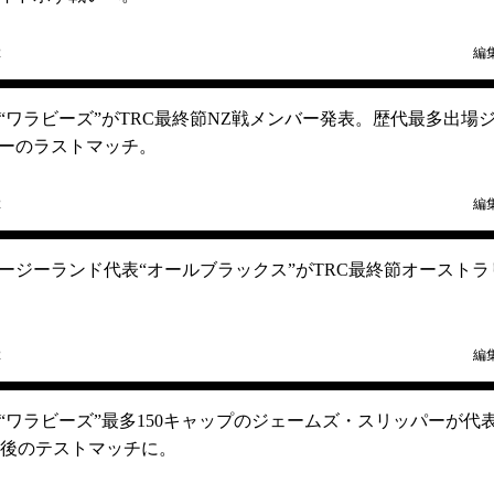
2
編
“ワラビーズ”がTRC最終節NZ戦メンバー発表。歴代最多出場
ーのラストマッチ。
2
編
ージーランド代表“オールブラックス”がTRC最終節オーストラ
2
編
“ワラビーズ”最多150キャップのジェームズ・スリッパーが代
が最後のテストマッチに。