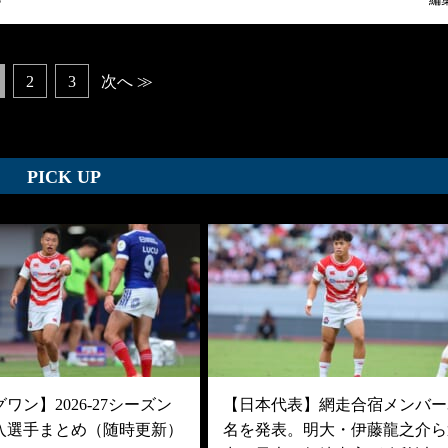
3
編
2
3
次へ ≫
PICK UP
ワン】2026-27シーズン
【日本代表】網走合宿メンバー3
入選手まとめ（随時更新）
名を発表。明大・伊藤龍之介ら