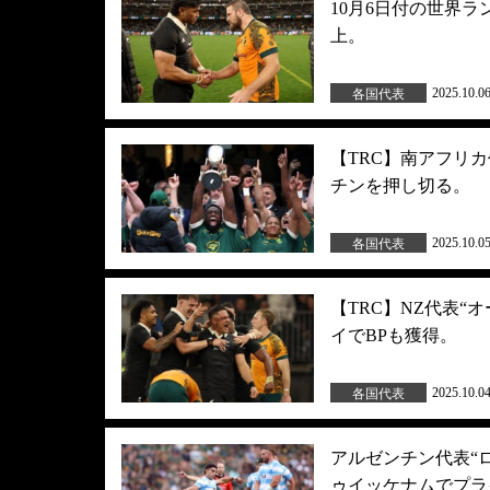
10月6日付の世界
上。
2025.10.0
各国代表
【TRC】南アフリ
チンを押し切る。
2025.10.0
各国代表
【TRC】NZ代表
イでBPも獲得。
2025.10.0
各国代表
アルゼンチン代表“
ゥイッケナムでプラ