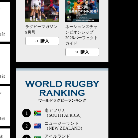
イ
ラグビーマガジン
ネーションズチャ
9月号
ンピオンシップ
集部
2026パーフェクト
購入
ガイド
購入
ッ
集部
WORLD RUG
ブ
ワールドラグビーランキング
南アフリカ
1
（SOUTH AFRICA）
集部
ニュージーランド
2
（NEW ZEALAND）
アイルランド
発