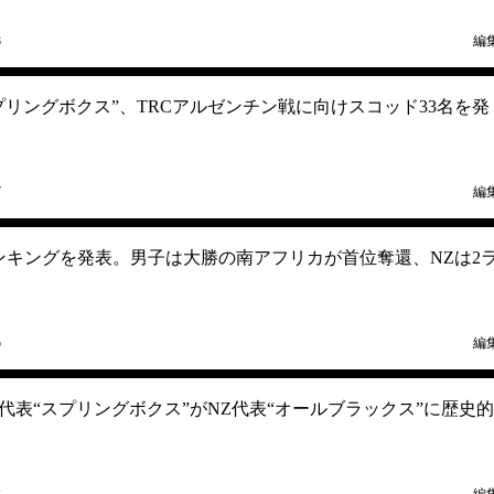
8
編
プリングボクス”、TRCアルゼンチン戦に向けスコッド33名を発
7
編
ランキングを発表。男子は大勝の南アフリカが首位奪還、NZは2
5
編
代表“スプリングボクス”がNZ代表“オールブラックス”に歴史