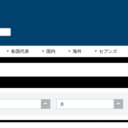
。
閉じる
各国代表
国内
海外
セブンズ
【人気キーワード】