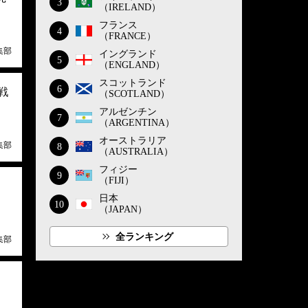
3
（IRELAND）
フランス
4
（FRANCE）
集部
イングランド
5
（ENGLAND）
スコットランド
6
戦
（SCOTLAND）
アルゼンチン
7
（ARGENTINA）
オーストラリア
集部
8
（AUSTRALIA）
フィジー
9
（FIJI）
。
日本
10
（JAPAN）
全ランキング
集部