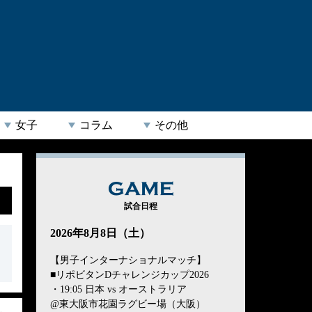
女子
コラム
その他
GAME
試合日程
2026年8月8日（土）
【男子インターナショナルマッチ】
■リポビタンDチャレンジカップ2026
・19:05 日本 vs オーストラリア
@東大阪市花園ラグビー場（大阪）