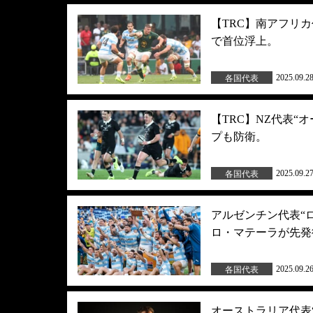
【TRC】南アフリ
で首位浮上。
2025.09.2
各国代表
【TRC】NZ代表
プも防衛。
2025.09.2
各国代表
アルゼンチン代表“
ロ・マテーラが先発
2025.09.2
各国代表
オーストラリア代表