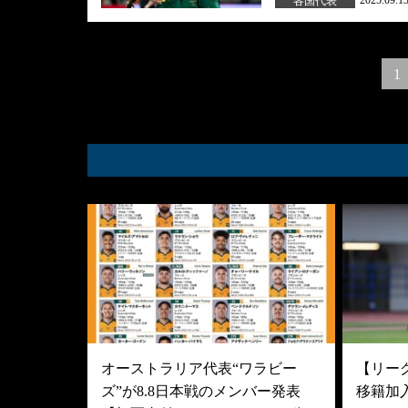
2025.09.1
各国代表
Posts
1
navigation
オーストラリア代表“ワラビー
【リーグ
ズ”が8.8日本戦のメンバー発表
移籍加