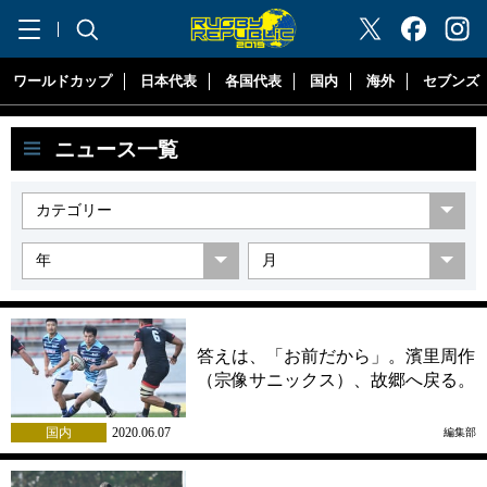
"ラグビーリパブリック"
ワールドカップ
日本代表
各国代表
国内
海外
セブンズ
ニュース一覧
答えは、「お前だから」。濱里周作
（宗像サニックス）、故郷へ戻る。
国内
2020.06.07
編集部