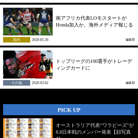
南アフリカ代表LOモスタートが
Honda加入か。海外メディア報じる
国内
2020.05.26
編集部
トップリーグの100選手がトレーデ
ィングカードに
その他
2020.03.02
編集部
PICK UP
オーストラリア代表“ワラビーズ”が
8.8日本戦のメンバー発表【顔写真