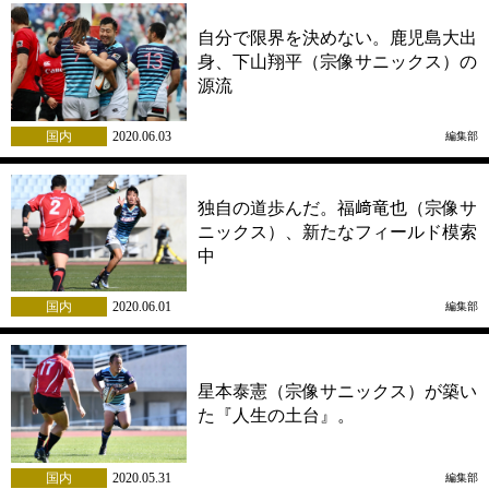
自分で限界を決めない。鹿児島大出
身、下山翔平（宗像サニックス）の
源流
国内
2020.06.03
編集部
独自の道歩んだ。福﨑竜也（宗像サ
ニックス）、新たなフィールド模索
中
国内
2020.06.01
編集部
星本泰憲（宗像サニックス）が築い
た『人生の土台』。
国内
2020.05.31
編集部