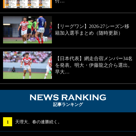
付…
【リーグワン】2026-27シーズン移
籍加入選手まとめ（随時更新）
【日本代表】網走合宿メンバー34名
を発表。明大・伊藤龍之介ら選出。
早大…
NEWS RA
記事ランキング
天理大、春の連勝続く。