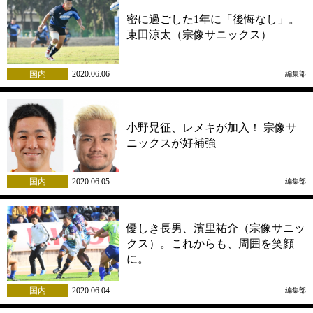
密に過ごした1年に「後悔なし」。
束田涼太（宗像サニックス）
国内
2020.06.06
編集部
小野晃征、レメキが加入！ 宗像サ
ニックスが好補強
国内
2020.06.05
編集部
優しき長男、濱里祐介（宗像サニッ
クス）。これからも、周囲を笑顔
に。
国内
2020.06.04
編集部