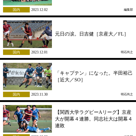
国内
2023.12.02
編集部
元日の涙。日吉健［京産大／FL］
国内
2023.12.01
明石尚之
「キャプテン」になった。半田裕己
［近大／SO］
国内
2023.11.30
明石尚之
【関西大学ラグビーAリーグ】京産
大が開幕４連勝。同志社大は開幕４
連敗