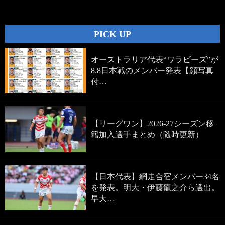
navigation
PICK UP
オーストラリア代表“ワラビーズ”が
8.8日本戦のメンバー発表【顔写真
付…
【リーグワン】2026-27シーズン移
籍加入選手まとめ（随時更新）
【日本代表】網走合宿メンバー34名
を発表。明大・伊藤龍之介ら選出。
早大…