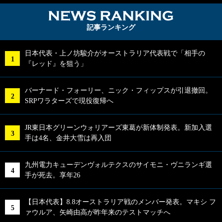
NEWS RA
記事ランキング
日本代表・上ノ坊駿介がオーストラリア代表戦で「相手の
『レッド』を狙う」
バーナード・フォーリー、ニック・フィップスが引退撤回。
SRPワラターズで現役復帰へ
JR東日本グリーンウォリアーズ東葛が新体制発表。新加入選
手は4名、金井大雪は再入団
九州電力キューデンヴォルテクスのサイモニ・ヴニランギ選
手が死去。享年26
【日本代表】8.8オーストラリア戦のメンバー発表。マキシ フ
ァウルア、矢崎由高が昨年来のテストマッチへ