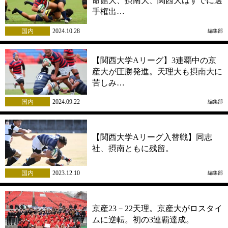
命館大、摂南大、関西大はすでに選
手権出…
国内
2024.10.28
編集部
【関西大学Aリーグ】3連覇中の京
産大が圧勝発進。天理大も摂南大に
苦しみ…
国内
2024.09.22
編集部
【関西大学Aリーグ入替戦】同志
社、摂南ともに残留。
国内
2023.12.10
編集部
京産23－22天理。京産大がロスタイ
ムに逆転。初の3連覇達成。