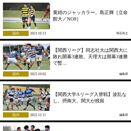
黄紺のジャッカラー。島正輝［立命
館大／NO8］
国内
2023.10.13
明石尚之
【関西リーグ】同志社大は関西大に
敗れ開幕3連敗。天理大は開幕3連勝
で暫…
国内
2023.10.02
編集部
【関西大学Aリーグ入替戦】波乱な
し。摂南大、関大が残留
国内
2022.12.11
編集部