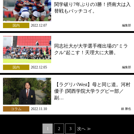
関学破り7年ぶりの3勝！摂南大は入
替戦もバッチコイ。
国内
2022.12.07
編集部
同志社大が大学選手権出場の"ミラ
クル"起こす！天理大に大勝。
国内
2022.12.05
編集部
【ラグリパWest】母と同じ道。河村
優子 [関西学院大学ラグビー部／
副…
コラム
2022.11.10
鎮 勝也
Posts
1
2
3
次へ ≫