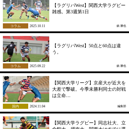
【ラグリパWest】関西大学ラグビー
雑感。第3週第1日
コラム
2025.10.11
鎮 勝也
【ラグリパWest】50点と60点は違
う。
コラム
2025.09.22
鎮 勝也
【関西大学リーグ】京産大が近大を
大差で撃破。今季未勝利同士の対戦
は立命…
国内
2024.11.04
編集部
【関西大学ラグビー】同志社大、立