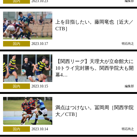
国内
2023.10.23
編集部
上を目指したい。藤岡竜也［近大／
CTB］
国内
2023.10.17
明石尚之
【関西リーグ】天理大が立命館大に
10トライ完封勝ち。関西学院大も開
幕4…
国内
2023.10.15
編集部
満点はつけない。冨岡周［関西学院
大／CTB］
国内
2023.10.14
明石尚之