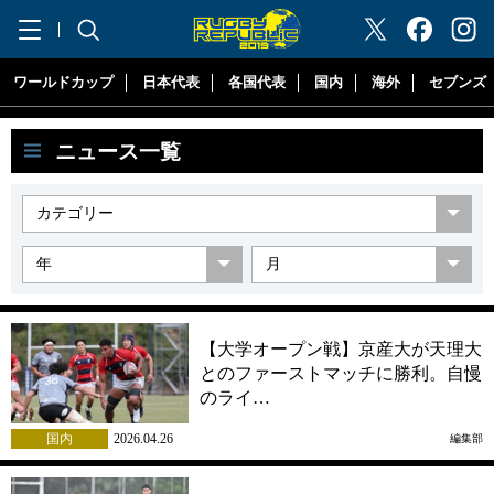
"ラグビーリパブリック"
ワールドカップ
日本代表
各国代表
国内
海外
セブンズ
ニュース一覧
【大学オープン戦】京産大が天理大
とのファーストマッチに勝利。自慢
のライ…
国内
2026.04.26
編集部