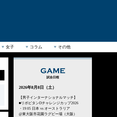
女子
コラム
その他
GAME
試合日程
2026年8月8日（土）
【男子インターナショナルマッチ】
■リポビタンDチャレンジカップ2026
・19:05 日本 vs オーストラリア
@東大阪市花園ラグビー場（大阪）