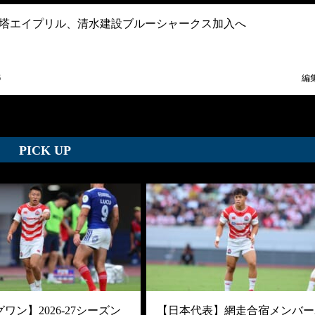
塔エイプリル、清水建設ブルーシャークス加入へ
6
編
PICK UP
ワン】2026-27シーズン
【日本代表】網走合宿メンバー3