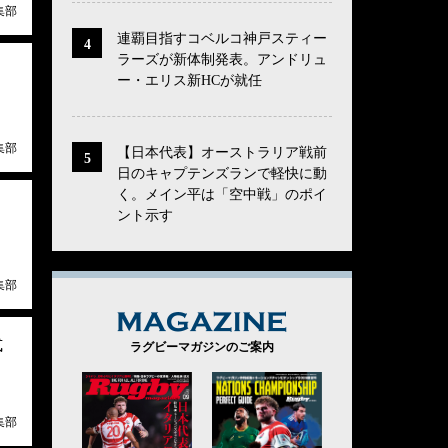
集部
連覇目指すコベルコ神戸スティー
ラーズが新体制発表。アンドリュ
ー・エリス新HCが就任
集部
【日本代表】オーストラリア戦前
日のキャプテンズランで軽快に動
く。メイン平は「空中戦」のポイ
ント示す
集部
MAGAZINE
式
ラグビーマガジンのご案内
集部