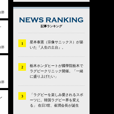
集部
NEWS RANK
記事ランキング
オ
星本泰憲（宗像サニックス）が築
集部
いた『人生の土台』。
栃木ホンダヒートが國學院栃木で
ラグビークリニック開催。「一緒
に盛り上げたい」
集部
「ラグビーを楽しみ愛されるスポ
レ
ーツに。韓国ラグビー界を変え
る」 在日3世、崔潤会長が誕生