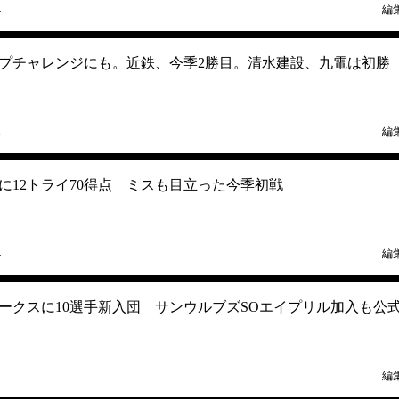
4
編
プチャレンジにも。近鉄、今季2勝目。清水建設、九電は初勝
1
編
に12トライ70得点 ミスも目立った今季初戦
4
編
ークスに10選手新入団 サンウルブズSOエイプリル加入も公
1
編