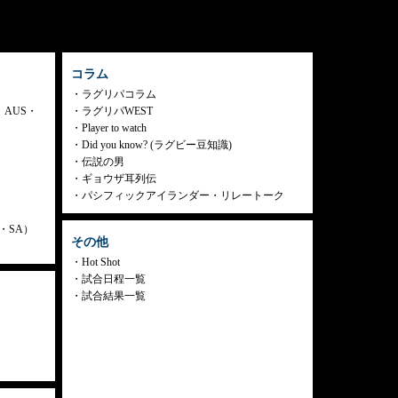
コラム
ラグリパコラム
・AUS・
ラグリパWEST
Player to watch
Did you know? (ラグビー豆知識)
伝説の男
ギョウザ耳列伝
パシフィックアイランダー・リレートーク
ly・SA）
その他
Hot Shot
試合日程一覧
試合結果一覧