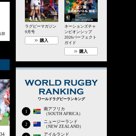
ラグビーマガジン
ネーションズチャ
9月号
ンピオンシップ
集部
2026パーフェクト
購入
ガイド
購入
WORLD RUG
ワールドラグビーランキング
南アフリカ
1
（SOUTH AFRICA）
ニュージーランド
2
（NEW ZEALAND）
4
アイルランド