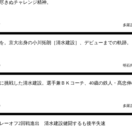
尽きぬチャレンジ精神。
7
多羅
を。京大出身の小川拓朗［清水建設］、デビューまでの軌跡。
0
明石
に挑戦した清水建設。選手兼ＢＫコーチ、40歳の鉄人・髙忠伸
0
多羅
レーオフ2回戦進出 清水建設健闘するも後半失速