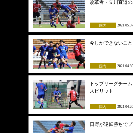
改革者・立川直道の
2021.05.0
国内
今しかできないこと
2021.04.3
国内
トップリーグチーム
スピリット
2021.04.2
国内
日野が逆転勝ちでプ