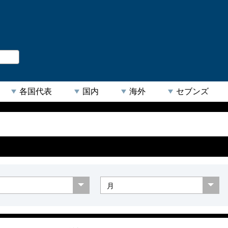
。
閉じる
各国代表
国内
海外
セブンズ
【人気キーワード】