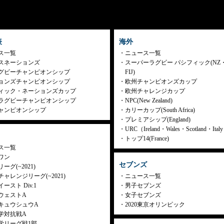
表
海外
ス一覧
ニュース一覧
スネーションズ
スーパーラグビー パシフィック(NZ
グビーチャンピオンシップ
FIJ)
ョンズチャンピオンシップ
欧州チャンピオンズカップ
ィック・ネーションズカップ
欧州チャレンジカップ
ラグビーチャンピオンシップ
NPC(New Zealand)
ャンピオンシップ
カリーカップ(South Africa)
プレミアシップ(England)
URC（Ireland・Wales・Scotland・Ita
トップ14(France)
ス一覧
ワン
セブンズ
ーグ(~2021)
ャレンジリーグ(~2021)
ニュース一覧
ースト Div.1
男子セブンズ
ウェストA
女子セブンズ
キュウシュウA
2020東京オリンピック
学対抗戦A
学リーグ戦1部