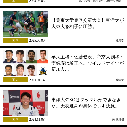
国内
2025.07.03
北川未藍（東洋大学スポーツ新聞）
【関東大学春季交流大会】東洋大が
大東大を相手に圧勝。
国内
2025.06.09
編集部
早大主将・佐藤健次、帝京大副将・
李錦寿は埼玉へ。ワイルドナイツが
新加入…
国内
2025.01.14
編集部
東洋大のSOはタックルができなき
ゃ。天羽進亮が身体で示す決意。
国内
2024.11.08
向 風見也