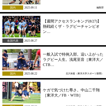
国内
2025.09.11
編集部
【週間アクセスランキング(8/27)】
熱戦続くザ・ラグビーチャンピオ
ン…
各国代表
2025.08.27
一般入試で特例入部。這い上がった
ラグビー人生。浅尾至音［東洋大／
CTB…
国内
2025.08.22
北川未藍（東洋大学スポーツ新聞）
ケガで気づけた尊さ。中山二千翔
［東洋大／FB・WTB］