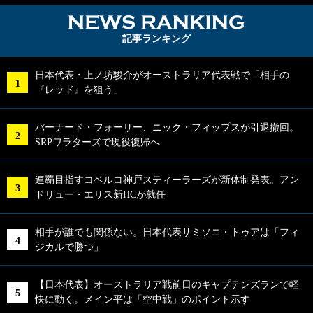
NEWS RA
記事ランキング
日本代表・上ノ坊駿介がオーストラリア代表戦で「相手の
『レッド』を狙う」
バーナード・フォーリー、ニック・フィップスが引退撤回。
SRPワラターズで現役復帰へ
連覇目指すコベルコ神戸スティーラーズが新体制発表。アン
ドリュー・エリス新HCが就任
相手が誰でも関係ない。日本代表サミソニ・トゥアは「フィ
ジカルで勝つ」
【日本代表】オーストラリア戦前日のキャプテンズランで軽
快に動く。メイン平は「空中戦」のポイント示す