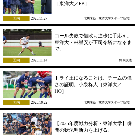
［東洋大／FB］
国内
2025.11.27
北川未藍（東洋大学スポーツ新聞）
ゴール失敗で惜敗も進歩に手応え。
東洋大・林星安が正司令塔になるま
で。
国内
2025.11.14
向 風見也
トライ王になることは、チームの強
さの証明。小泉柊人［東洋大／
HO］
国内
2025.10.22
北川未藍（東洋大学スポーツ新聞）
【2025年度戦力分析・東洋大学】瞬
間の状況判断力を上げる。