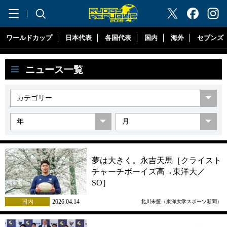
"ラグビーリパブリック"
ワールドカップ
日本代表
各国代表
国内
海外
セブンズ
ニュース一覧
夢は大きく。永吉天馬［クライスト
チャーチボーイズ高→東洋大／
SO］
国内
2026.04.14
北川未藍（東洋大学スポーツ新聞）