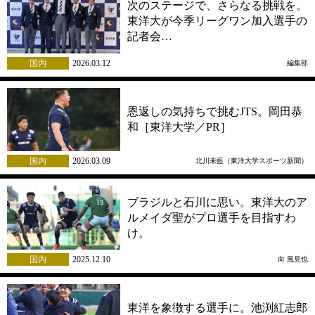
次のステージで、さらなる挑戦を。
東洋大が今季リーグワン加入選手の
記者会…
国内
2026.03.12
編集部
恩返しの気持ちで挑むJTS。岡田恭
和［東洋大学／PR］
国内
2026.03.09
北川未藍（東洋大学スポーツ新聞）
ブラジルと石川に思い。東洋大のア
ルメイダ聖がプロ選手を目指すわ
け。
国内
2025.12.10
向 風見也
東洋を象徴する選手に。池渕紅志郎