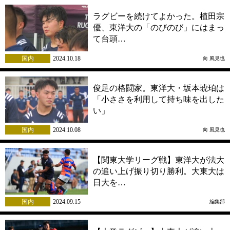
ラグビーを続けてよかった。植田宗
優、東洋大の「のびのび」にはまっ
て台頭…
国内
2024.10.18
向 風見也
俊足の格闘家。東洋大・坂本琥珀は
「小ささを利用して持ち味を出した
い」
国内
2024.10.08
向 風見也
【関東大学リーグ戦】東洋大が法大
の追い上げ振り切り勝利。大東大は
日大を…
国内
2024.09.15
編集部