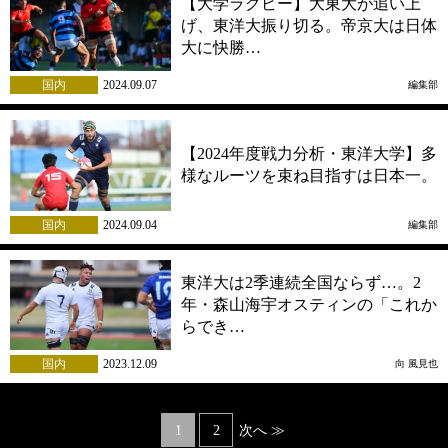
【大学ラグビー】大東大が追い上
げ、東洋大振り切る。帝京大は日体
大に快勝…
国内
2024.09.07
編集部
【2024年度戦力分析・東洋大学】多
様なルーツを束ね目指すは日本一。
国内
2024.09.04
編集部
東洋大は2季連続全国ならず…。2
年・森山海宇オスティンの「これか
らでき…
国内
2023.12.09
向 風見也
Posts
1
2
次へ ≫