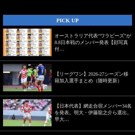
navigation
PICK UP
オーストラリア代表“ワラビーズ”が
8.8日本戦のメンバー発表【顔写真
付…
【リーグワン】2026-27シーズン移
籍加入選手まとめ（随時更新）
【日本代表】網走合宿メンバー34名
を発表。明大・伊藤龍之介ら選出。
早大…