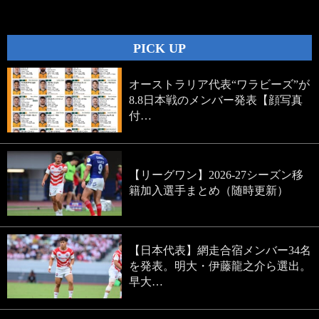
navigation
PICK UP
オーストラリア代表“ワラビーズ”が
8.8日本戦のメンバー発表【顔写真
付…
【リーグワン】2026-27シーズン移
籍加入選手まとめ（随時更新）
【日本代表】網走合宿メンバー34名
を発表。明大・伊藤龍之介ら選出。
早大…