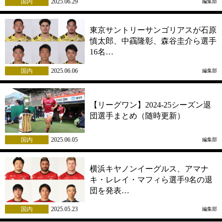
国内
2025.06.29
編集部
東京サントリーサンゴリアスが石原
慎太郎、中靍隆彰、森谷圭介ら選手
16名…
国内
2025.06.06
編集部
【リーグワン】2024-25シーズン退
団選手まとめ（随時更新）
国内
2025.06.05
編集部
横浜キヤノンイーグルス、アマナ
キ・レレイ・マフィら選手9名の退
団を発表…
国内
2025.05.23
編集部