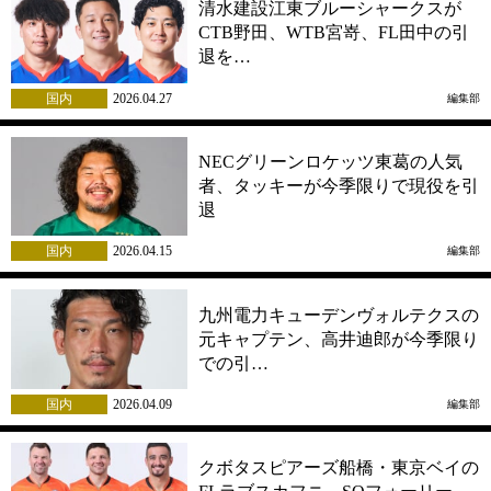
清水建設江東ブルーシャークスが
CTB野田、WTB宮嵜、FL田中の引
退を…
国内
2026.04.27
編集部
NECグリーンロケッツ東葛の人気
者、タッキーが今季限りで現役を引
退
国内
2026.04.15
編集部
九州電力キューデンヴォルテクスの
元キャプテン、高井迪郎が今季限り
での引…
国内
2026.04.09
編集部
クボタスピアーズ船橋・東京ベイの