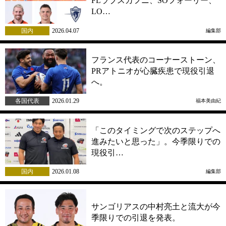
FLラブスカフニ、SOフォーリー、
LO…
国内
2026.04.07
編集部
フランス代表のコーナーストーン、
PRアトニオが心臓疾患で現役引退
へ。
各国代表
2026.01.29
福本美由紀
「このタイミングで次のステップへ
進みたいと思った」。今季限りでの
現役引…
国内
2026.01.08
編集部
サンゴリアスの中村亮土と流大が今
季限りでの引退を発表。