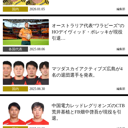
国内
2026.01.05
編集部
オーストラリア代表“ワラビーズ”の
HOデイヴィッド・ポレッキが現役
引退…
各国代表
2025.08.06
編集部
マツダスカイアクティブズ広島が4
名の退団選手を発表。
国内
2025.06.30
編集部
中国電力レッドレグリオンズのCTB
荒井基植とFB畑中啓吾が現役を引
退。