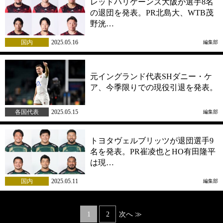
レッドハリケーンズ大阪が選手8名
の退団を発表。PR北島大、WTB茂
野洸…
国内
2025.05.16
編集部
元イングランド代表SHダニー・ケ
ア、今季限りでの現役引退を発表。
各国代表
2025.05.15
編集部
トヨタヴェルブリッツが退団選手9
名を発表。PR崔凌也とHO有田隆平
は現…
国内
2025.05.11
編集部
Posts
1
2
次へ ≫