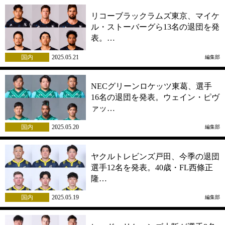
リコーブラックラムズ東京、マイケ
ル・ストーバーグら13名の退団を発
表。…
国内
2025.05.21
編集部
NECグリーンロケッツ東葛、選手
16名の退団を発表。ウェイン・ピヴ
ァッ…
国内
2025.05.20
編集部
ヤクルトレビンズ戸田、今季の退団
選手12名を発表。40歳・FL西條正
隆…
国内
2025.05.19
編集部