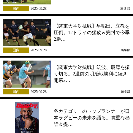
国内
2025.09.28
三谷 悠
【関東大学対抗戦】早稲田、立教を
圧倒。12トライの猛攻＆完封で今季
2勝…
国内
2025.09.28
編集部
【関東大学対抗戦】筑波、慶應を振
り切る。2週前の明治戦勝利に続き
開幕2…
国内
2025.09.28
編集部
各カテゴリーのトップランナーが日
本ラグビーの未来を語る。貴重な秘
話＆提…