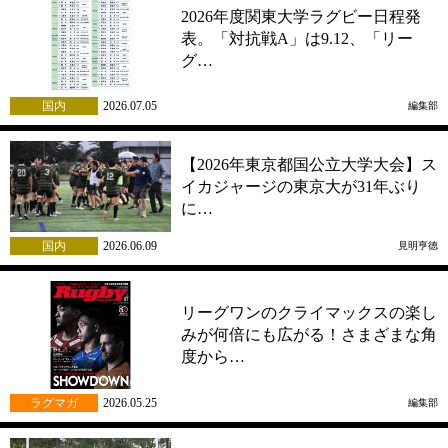
2026年度関東大学ラグビー日程発
表。「対抗戦A」は9.12、「リー
グ…
国内
2026.07.05
編集部
【2026年東京都国公立大学大会】ス
イカジャージの東京大が31年ぶり
に…
国内
2026.06.09
見明亨徳
リーグワンのクライマックスの楽し
みが何倍にも広がる！さまざまな角
度から…
ラグマガ
2026.05.25
編集部