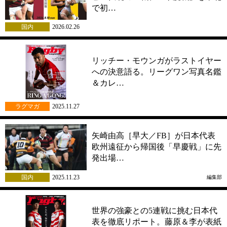
で初…
国内
2026.02.26
リッチー・モウンガがラストイヤー
への決意語る。リーグワン写真名鑑
＆カレ…
ラグマガ
2025.11.27
矢崎由高［早大／FB］が日本代表
欧州遠征から帰国後「早慶戦」に先
発出場…
国内
2025.11.23
編集部
世界の強豪との5連戦に挑む日本代
表を徹底リポート。藤原＆李が表紙