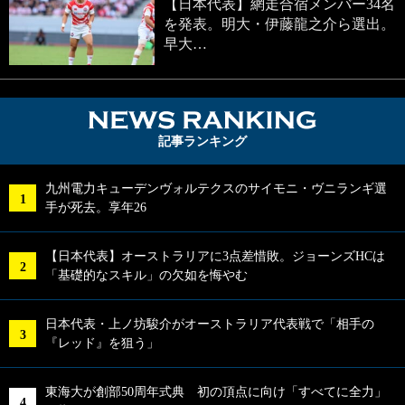
【日本代表】網走合宿メンバー34名
を発表。明大・伊藤龍之介ら選出。
早大…
NEWS RA
記事ランキング
九州電力キューデンヴォルテクスのサイモニ・ヴニランギ選
手が死去。享年26
【日本代表】オーストラリアに3点差惜敗。ジョーンズHCは
「基礎的なスキル」の欠如を悔やむ
日本代表・上ノ坊駿介がオーストラリア代表戦で「相手の
『レッド』を狙う」
東海大が創部50周年式典 初の頂点に向け「すべてに全力」