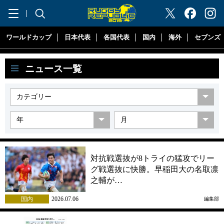
"ラグビーリパブリック"
ワールドカップ
日本代表
各国代表
国内
海外
セブンズ
ニュース一覧
対抗戦選抜が8トライの猛攻でリー
グ戦選抜に快勝。早稲田大の名取凛
之輔が…
国内
2026.07.06
編集部