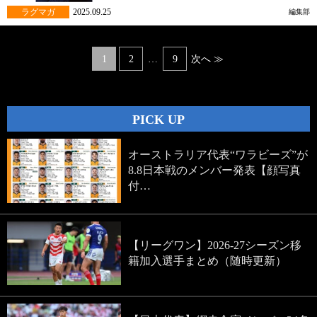
ラグマガ
2025.09.25
編集部
Posts
1
2
…
9
次へ ≫
navigation
PICK UP
オーストラリア代表“ワラビーズ”が
8.8日本戦のメンバー発表【顔写真
付…
【リーグワン】2026-27シーズン移
籍加入選手まとめ（随時更新）