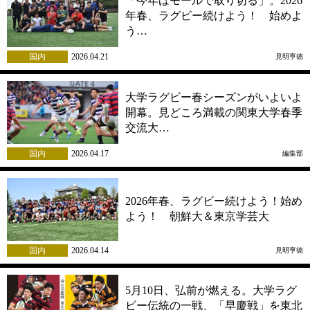
「今年はモールで取り切る」。2026
年春、ラグビー続けよう！ 始めよ
う…
国内
2026.04.21
見明亨徳
大学ラグビー春シーズンがいよいよ
開幕。見どころ満載の関東大学春季
交流大…
国内
2026.04.17
編集部
2026年春、ラグビー続けよう！始め
よう！ 朝鮮大＆東京学芸大
国内
2026.04.14
見明亨徳
5月10日、弘前が燃える。大学ラグ
ビー伝統の一戦、「早慶戦」を東北