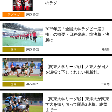
のラグ…
ラグマガ
2025.10.24
2025年度「全国大学ラグビー選手
権」の概要・日程発表。準決勝・決
勝は…
国内
2025.10.22
編集部
【関東大学リーグ戦】大東大が日大
を逆転で下しうれしい初勝利。
国内
2025.09.28
三谷 悠
【関東大学リーグ戦】東洋大が関東
学大を振り切って開幕2連勝。終盤
まで一…