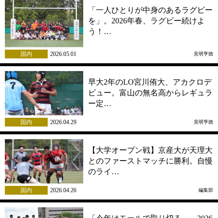
「一人ひとりが中身のあるラグビー
を」。2026年春、ラグビー続けよ
う！…
国内
2026.05.01
見明亨徳
早大2年のLO宮川侑大、アカクロデ
ビュー。富山の無名高からレギュラ
ー定…
国内
2026.04.29
見明亨徳
【大学オープン戦】京産大が天理大
とのファーストマッチに勝利。自慢
のライ…
国内
2026.04.26
編集部