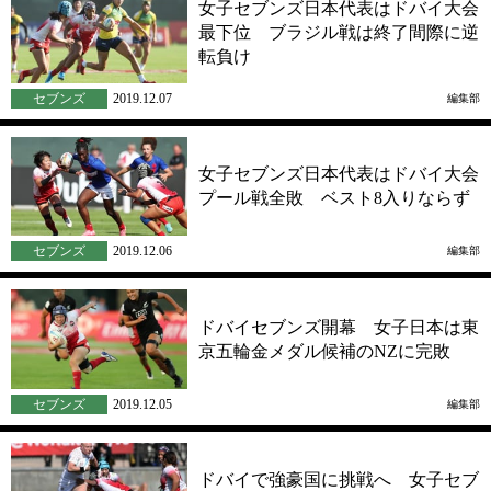
女子セブンズ日本代表はドバイ大会
最下位 ブラジル戦は終了間際に逆
転負け
セブンズ
2019.12.07
編集部
女子セブンズ日本代表はドバイ大会
プール戦全敗 ベスト8入りならず
セブンズ
2019.12.06
編集部
ドバイセブンズ開幕 女子日本は東
京五輪金メダル候補のNZに完敗
セブンズ
2019.12.05
編集部
ドバイで強豪国に挑戦へ 女子セブ