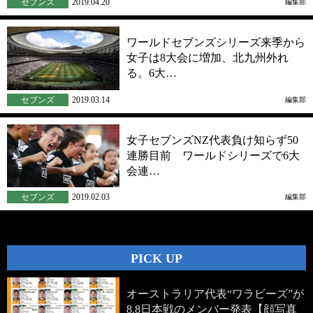
セブンズ
2019.04.20
編集部
ワールドセブンズシリーズ来季から
女子は8大会に増加、北九州外れ
る。6大…
セブンズ
2019.03.14
編集部
女子セブンズNZ代表負け知らず50
連勝目前 ワールドシリーズで6大
会連…
セブンズ
2019.02.03
編集部
PICK UP
オーストラリア代表“ワラビーズ”が
8.8日本戦のメンバー発表【顔写真