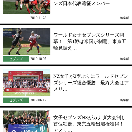
ンズ日本代表遠征メンバー
女子
2019.11.28
編集部
ワールド女子セブンズシリーズ開
幕！ 第1戦は米国が制覇、東京五
輪見据え…
セブンズ
2019.10.07
編集部
NZ女子が2季ぶりにワールドセブン
ズシリーズ総合優勝 最終大会はア
メリ…
セブンズ
2019.06.17
編集部
女子セブンズNZがカナダ大会制し
首位独走、東京五輪出場権獲得！
アメリ…