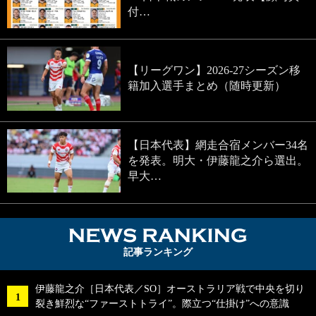
付…
【リーグワン】2026-27シーズン移
籍加入選手まとめ（随時更新）
【日本代表】網走合宿メンバー34名
を発表。明大・伊藤龍之介ら選出。
早大…
NEWS RA
記事ランキング
伊藤龍之介［日本代表／SO］オーストラリア戦で中央を切り
裂き鮮烈な“ファーストトライ”。際立つ“仕掛け”への意識