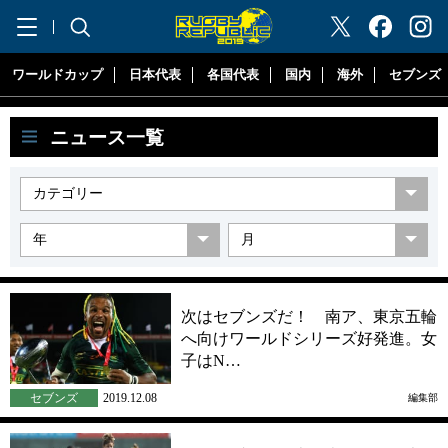
"ラグビーリパブリック"
ワールドカップ
日本代表
各国代表
国内
海外
セブンズ
ニュース一覧
次はセブンズだ！ 南ア、東京五輪
へ向けワールドシリーズ好発進。女
子はN…
セブンズ
2019.12.08
編集部