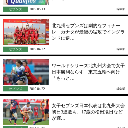
セブンズ
2019.05.13
編集部
北九州セブンズは劇的なフィナー
レ カナダが最後の猛攻でイングラ
ンドに逆…
セブンズ
2019.04.22
編集部
ワールドシリーズ北九州大会で女子
日本勝利ならず 東京五輪へ向け
「もっと…
セブンズ
2019.04.22
編集部
女子セブンズ日本代表は北九州大会
初日3連敗も、17歳の松田凜日など
が輝…