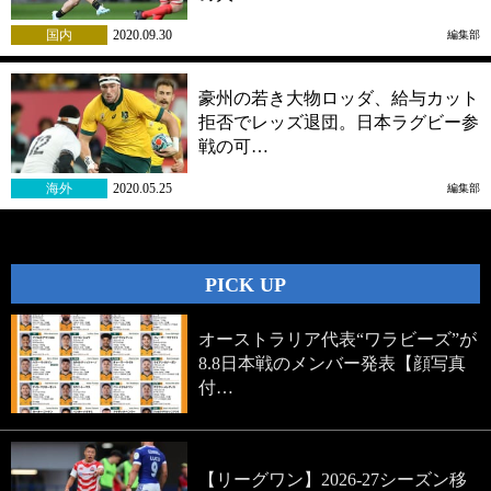
国内
2020.09.30
編集部
豪州の若き大物ロッダ、給与カット
拒否でレッズ退団。日本ラグビー参
戦の可…
海外
2020.05.25
編集部
PICK UP
オーストラリア代表“ワラビーズ”が
8.8日本戦のメンバー発表【顔写真
付…
【リーグワン】2026-27シーズン移