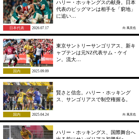
ハリー・ホッキングスの献身。日本
代表のビッグマンは相手を「窮地」
に追い…
日本代表
2026.07.17
向 風見也
東京サントリーサンゴリアス、新キ
ャプテンは元NZ代表サム・ケイ
ン。流大…
国内
2025.09.09
賢さと信念。ハリー・ホッキング
ス、サンゴリアスで制空権握る。
国内
2025.04.24
向 風見也
ハリー・ホッキングス、国際舞台へ