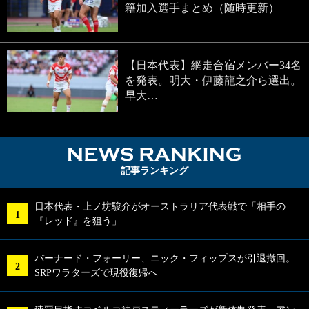
籍加入選手まとめ（随時更新）
【日本代表】網走合宿メンバー34名
を発表。明大・伊藤龍之介ら選出。
早大…
NEWS RA
記事ランキング
日本代表・上ノ坊駿介がオーストラリア代表戦で「相手の
『レッド』を狙う」
バーナード・フォーリー、ニック・フィップスが引退撤回。
SRPワラターズで現役復帰へ