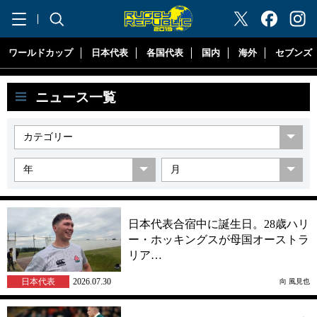
"ラグビーリパブリック"
ワールドカップ
日本代表
各国代表
国内
海外
セブンズ
ニュース一覧
日本代表合宿中に誕生日。28歳ハリ
ー・ホッキングスが母国オーストラ
リア…
日本代表
2026.07.30
向 風見也