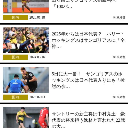
出る前にサンゴリアス初勝利へ
「100パ…
国内
2025.01.18
向 風見也
2025年からは日本代表？ ハリー・
ホッキングスはサンゴリアスに「全
神…
国内
2024.03.16
向 風見也
5日に大一番！ サンゴリアスのホ
ッキングスは日本代表入りにも「検
討の余…
国内
2023.02.03
向 風見也
サントリーの新主将は中村亮土 豪
代表の将来担う逸材と言われた22歳
の大…