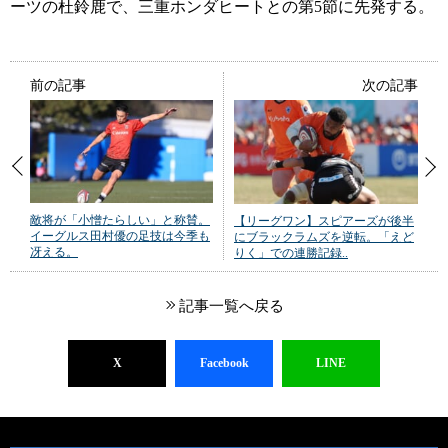
ーツの杜鈴鹿で、三重ホンダヒートとの第5節に先発する。
前の記事
次の記事
敵将が「小憎たらしい」と称賛。
【リーグワン】スピアーズが後半
イーグルス田村優の足技は今季も
にブラックラムズを逆転。「えど
冴える。
りく」での連勝記録..
記事一覧へ戻る
X
Facebook
LINE