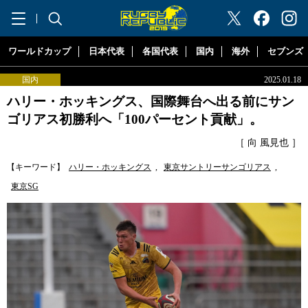
"ラグビーリパブリック"
ワールドカップ
日本代表
各国代表
国内
海外
セブンズ
国内
2025.01.18
ハリー・ホッキングス、国際舞台へ出る前にサン
ゴリアス初勝利へ「100パーセント貢献」。
［ 向 風見也 ］
【キーワード】
ハリー・ホッキングス
,
東京サントリーサンゴリアス
,
東京SG