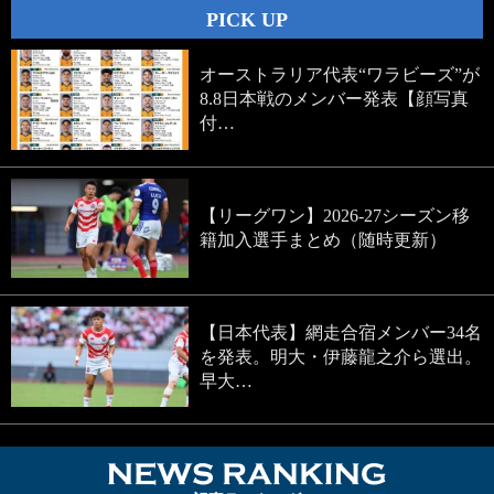
PICK UP
オーストラリア代表“ワラビーズ”が
8.8日本戦のメンバー発表【顔写真
付…
【リーグワン】2026-27シーズン移
籍加入選手まとめ（随時更新）
【日本代表】網走合宿メンバー34名
を発表。明大・伊藤龍之介ら選出。
早大…
NEWS RA