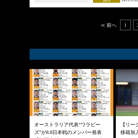
2013.11.0
国内
Posts
≪ 前へ
1
navigation
オーストラリア代表“ワラビー
【リーグ
ズ”が8.8日本戦のメンバー発表
移籍加