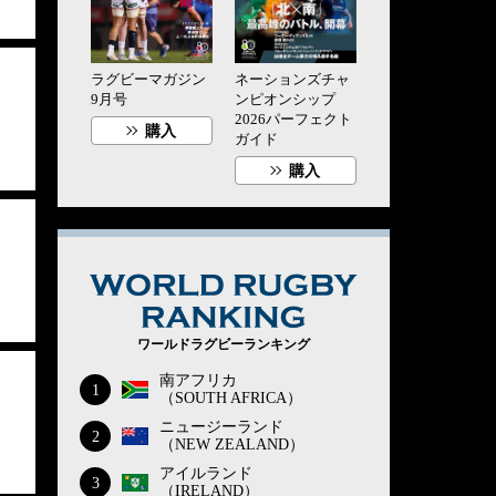
ラグビーマガジン
ネーションズチャ
9月号
ンピオンシップ
2026パーフェクト
購入
ガイド
購入
WORLD RUG
ワールドラグビーランキング
南アフリカ
1
（SOUTH AFRICA）
ニュージーランド
2
（NEW ZEALAND）
アイルランド
3
（IRELAND）