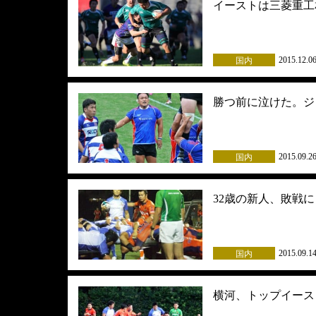
イーストは三菱重工
2015.12.0
国内
勝つ前に泣けた。ジ
2015.09.2
国内
32歳の新人、敗戦
2015.09.1
国内
横河、トップイース