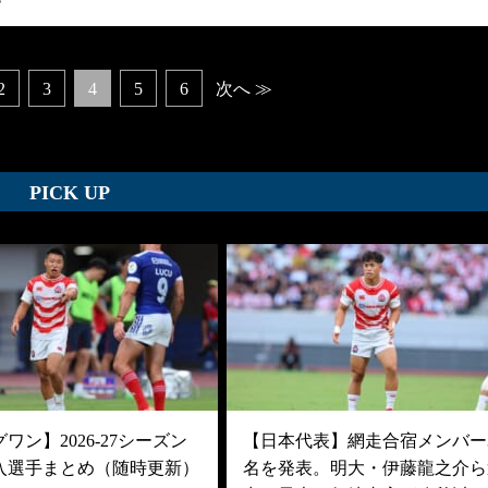
3
2
3
4
5
6
次へ ≫
PICK UP
ワン】2026-27シーズン
【日本代表】網走合宿メンバー3
入選手まとめ（随時更新）
名を発表。明大・伊藤龍之介ら