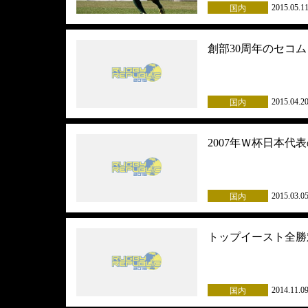
2015.05.1
国内
創部30周年のセコ
2015.04.2
国内
2007年Ｗ杯日本
2015.03.0
国内
トップイースト全勝
2014.11.0
国内