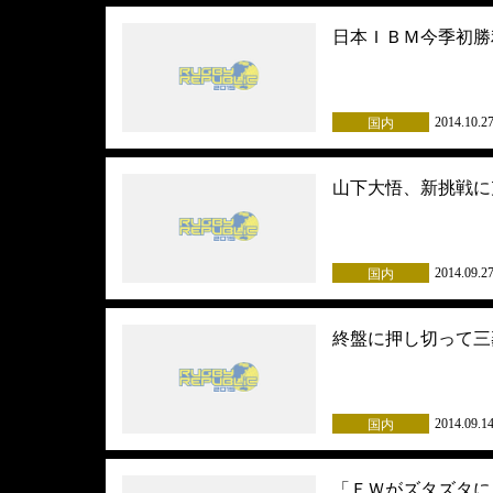
日本ＩＢＭ今季初勝
2014.10.2
国内
山下大悟、新挑戦に
2014.09.2
国内
終盤に押し切って三
2014.09.1
国内
「ＦＷがズタズタに