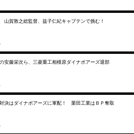
1
ム 山賀敦之総監督、益子仁紀キャプテンで挑む！
0
代表の安藤栄次ら、三菱重工相模原ダイナボアーズ退部
5
対決はダイナボアーズに軍配！ 栗田工業はＢＰ奪取
9