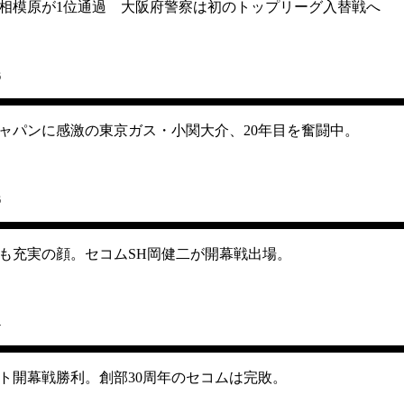
相模原が1位通過 大阪府警察は初のトップリーグ入替戦へ
6
ャパンに感激の東京ガス・小関大介、20年目を奮闘中。
6
にも充実の顔。セコムSH岡健二が開幕戦出場。
4
ト開幕戦勝利。創部30周年のセコムは完敗。