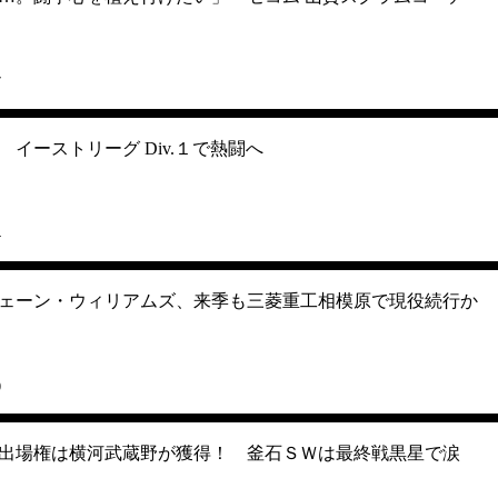
7
イーストリーグ Div.１で熱闘へ
4
ェーン・ウィリアムズ、来季も三菱重工相模原で現役続行か
0
出場権は横河武蔵野が獲得！ 釜石ＳＷは最終戦黒星で涙