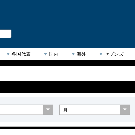
。
閉じる
各国代表
国内
海外
セブンズ
【人気キーワード】