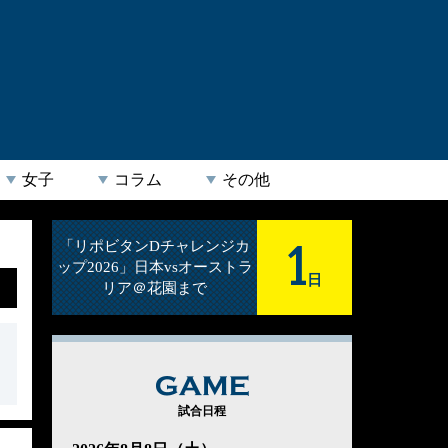
女子
コラム
その他
1
「リポビタンDチャレンジカ
ップ2026」日本vsオーストラ
日
リア＠花園まで
GAME
試合日程