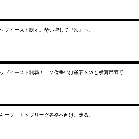
0
ップイースト制す。勢い増して『次』へ。
5
ップイースト制覇！ ２位争いは釜石ＳＷと横河武蔵野
4
キープ。トップリーグ昇格へ向け、走る。