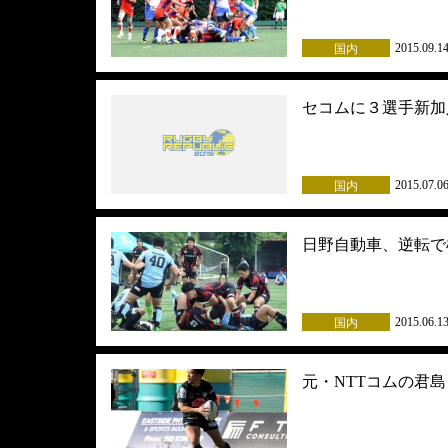
2015.09.1
国内
セコムに３選手新加
2015.07.0
国内
日野自動車、逆転で
2015.06.1
国内
元・NTTコムの君