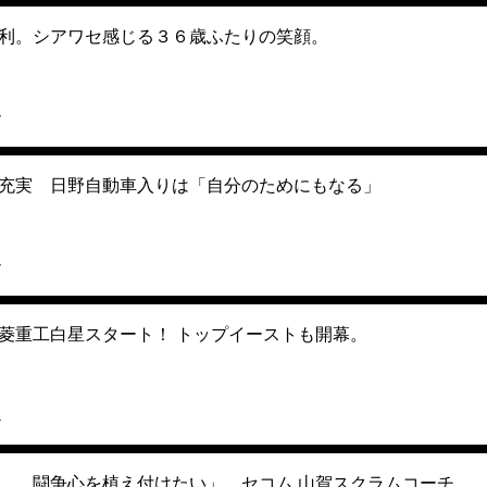
利。シアワセ感じる３６歳ふたりの笑顔。
7
充実 日野自動車入りは「自分のためにもなる」
7
菱重工白星スタート！ トップイーストも開幕。
4
…。闘争心を植え付けたい」 セコム 山賀スクラムコーチ