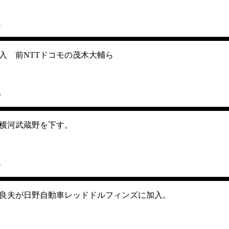
4
入 前NTTドコモの茂木大輔ら
6
横河武蔵野を下す。
3
島良夫が日野自動車レッドドルフィンズに加入。