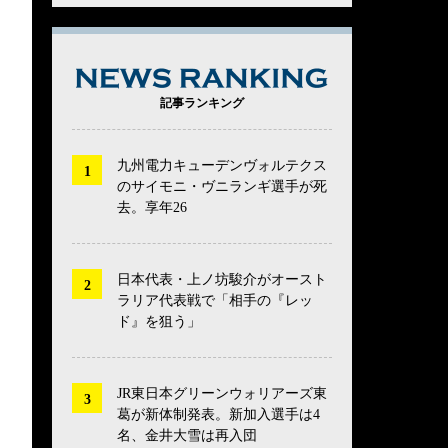
NEWS RANK
記事ランキング
九州電力キューデンヴォルテクス
のサイモニ・ヴニランギ選手が死
去。享年26
日本代表・上ノ坊駿介がオースト
ラリア代表戦で「相手の『レッ
ド』を狙う」
JR東日本グリーンウォリアーズ東
葛が新体制発表。新加入選手は4
名、金井大雪は再入団