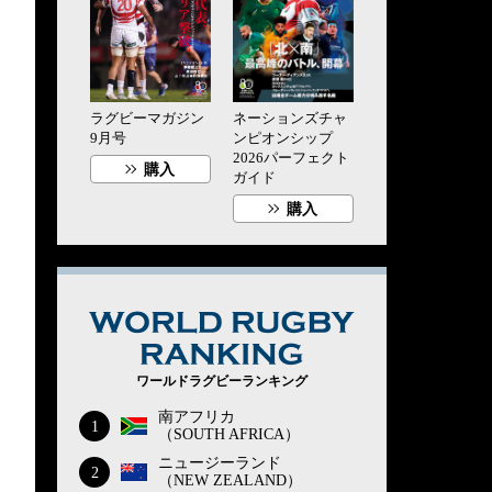
ラグビーマガジン
ネーションズチャ
9月号
ンピオンシップ
2026パーフェクト
購入
ガイド
購入
WORLD RUG
ワールドラグビーランキング
南アフリカ
1
（SOUTH AFRICA）
ニュージーランド
2
（NEW ZEALAND）