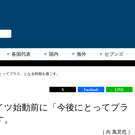
。
閉じる
各国代表
国内
海外
セブンズ
とってプラス」となる時期を過ごす。
【人気キーワード】
X
Facebook
LINE
イツ始動前に「今後にとってプラ
す。
［ 向 風見也 ］