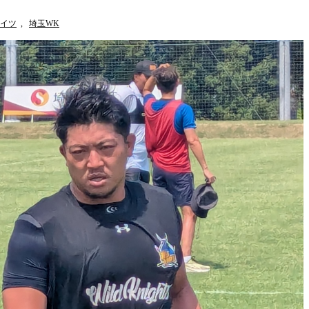
イツ
,
埼玉WK