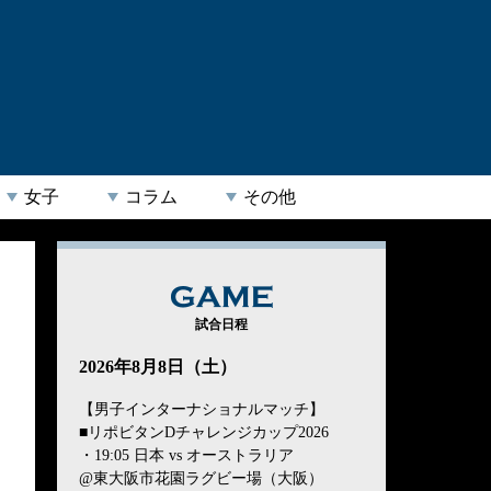
女子
コラム
その他
GAME
試合日程
2026年8月8日（土）
【男子インターナショナルマッチ】
■リポビタンDチャレンジカップ2026
・19:05 日本 vs オーストラリア
@東大阪市花園ラグビー場（大阪）