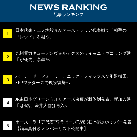
NEWS RA
記事ランキング
日本代表・上ノ坊駿介がオーストラリア代表戦で「相手の
『レッド』を狙う」
九州電力キューデンヴォルテクスのサイモニ・ヴニランギ選
手が死去。享年26
バーナード・フォーリー、ニック・フィップスが引退撤回。
SRPワラターズで現役復帰へ
JR東日本グリーンウォリアーズ東葛が新体制発表。新加入選
手は4名、金井大雪は再入団
オーストラリア代表“ワラビーズ”が8.8日本戦のメンバー発表
【顔写真付きメンバーリスト公開中】