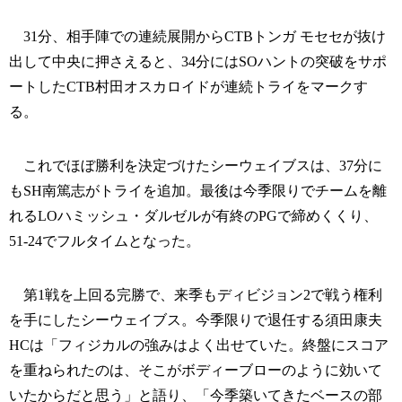
31分、相手陣での連続展開からCTBトンガ モセセが抜け
出して中央に押さえると、34分にはSOハントの突破をサポ
ートしたCTB村田オスカロイドが連続トライをマークす
る。
これでほぼ勝利を決定づけたシーウェイブスは、37分に
もSH南篤志がトライを追加。最後は今季限りでチームを離
れるLOハミッシュ・ダルゼルが有終のPGで締めくくり、
51-24でフルタイムとなった。
第1戦を上回る完勝で、来季もディビジョン2で戦う権利
を手にしたシーウェイブス。今季限りで退任する須田康夫
HCは「フィジカルの強みはよく出せていた。終盤にスコア
を重ねられたのは、そこがボディーブローのように効いて
いたからだと思う」と語り、「今季築いてきたベースの部