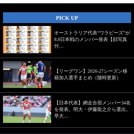
PICK UP
オーストラリア代表“ワラビーズ”が
8.8日本戦のメンバー発表【顔写真
付…
【リーグワン】2026-27シーズン移
籍加入選手まとめ（随時更新）
【日本代表】網走合宿メンバー34名
を発表。明大・伊藤龍之介ら選出。
早大…