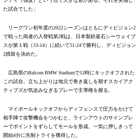
シティ（強度）という点で大きな差がある。それを実感し
た試合でした」
リーグワン初年度の2022シーズンはともにディビジョン2
で戦った両者の入替戦第2戦は、日本製鉄釜石シーウェイブ
スが第１戦（33-14）に続いて51-24で勝利し、ディビジョン
2残留を決めた。
広島県のBalcom BMW Stadiumで12時にキックオフされた
この試合。立ち上がりは地元で巻き返しを期すスカイアク
ティブズが気迫みなぎるプレーで主導権を握る。
マイボールキックオフからディフェンスで圧力をかけて
相手陣で攻撃機会をつかむと、ラインアウトのサインプレ
ーでポイントをずらしてモールを形成。一気に押しきって
開始4分に先制トライを獲得した。