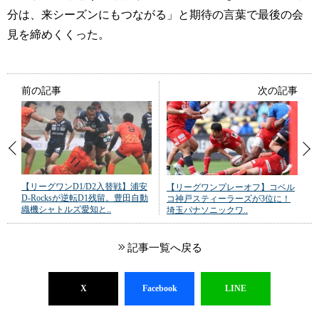
分は、来シーズンにもつながる」と期待の言葉で最後の会
見を締めくくった。
前の記事
次の記事
【リーグワンD1/D2入替戦】浦安
【リーグワンプレーオフ】コベル
D-Rocksが逆転D1残留。豊田自動
コ神戸スティーラーズが3位に！
織機シャトルズ愛知と..
埼玉パナソニックワ..
記事一覧へ戻る
X
Facebook
LINE