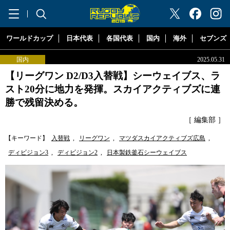
"ラグビーリパブリック"
ワールドカップ
日本代表
各国代表
国内
海外
セブンズ
国内
2025.05.31
【リーグワン D2/D3入替戦】シーウェイブス、ラ
スト20分に地力を発揮。スカイアクティブズに連
勝で残留決める。
［ 編集部 ］
【キーワード】
入替戦
,
リーグワン
,
マツダスカイアクティブズ広島
,
ディビジョン3
,
ディビジョン2
,
日本製鉄釜石シーウェイブス