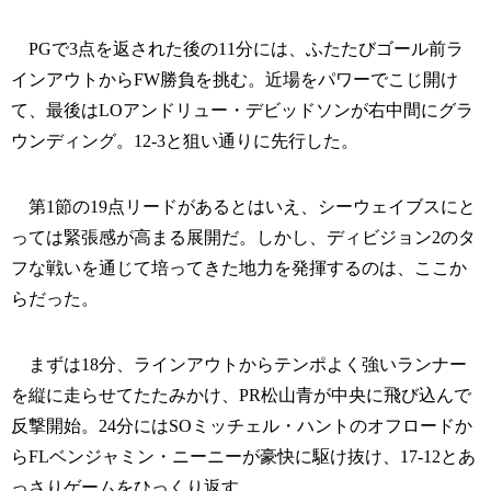
PGで3点を返された後の11分には、ふたたびゴール前ラ
インアウトからFW勝負を挑む。近場をパワーでこじ開け
て、最後はLOアンドリュー・デビッドソンが右中間にグラ
ウンディング。12-3と狙い通りに先行した。
第1節の19点リードがあるとはいえ、シーウェイブスにと
っては緊張感が高まる展開だ。しかし、ディビジョン2のタ
フな戦いを通じて培ってきた地力を発揮するのは、ここか
らだった。
まずは18分、ラインアウトからテンポよく強いランナー
を縦に走らせてたたみかけ、PR松山青が中央に飛び込んで
反撃開始。24分にはSOミッチェル・ハントのオフロードか
らFLベンジャミン・ニーニーが豪快に駆け抜け、17-12とあ
っさりゲームをひっくり返す。